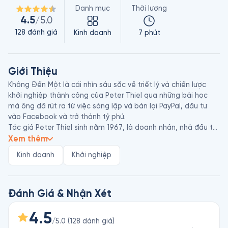
Danh mục
Thời lượng
4.5
/5.0
128
đánh giá
Kinh doanh
7 phút
Giới Thiệu
Không Đến Một là cái nhìn sâu sắc về triết lý và chiến lược 
khởi nghiệp thành công của Peter Thiel qua những bài học 
mà ông đã rút ra từ việc sáng lập và bán lại PayPal, đầu tư 
vào Facebook và trở thành tỷ phú.

Tác giả Peter Thiel sinh năm 1967, là doanh nhân, nhà đầu tư 
mạo hiểm, nhà từ thiện, nhà hoạt động chính trị người Mỹ. 
Xem thêm
Peter Thiel đồng sáng lập PayPal vào năm 1999 và làm giám 
Kinh doanh
Khởi nghiệp
đốc điều hành cho đến khi PayPal được eBay mua lại với giá 
1,5 tỷ đô la Mỹ vào năm 2002. Thiel là nhà đầu tư bên ngoài 
đầu tiên của Facebook vào năm 2008 khi sở hữu 10,2% cổ 
phần với giá 500.000 đô la và bán lại phần lớn số đó với giá 1 
Đánh Giá & Nhận Xét
tỷ đô la vào năm 2012. 

Blake Masters cũng là một nhà đầu tư mạo hiểm người Mỹ, và 
4.5
/5.0
(
128
đánh giá
)
là chủ tịch của Thiel Foundation. Cùng với Peter Thiel, ông là 