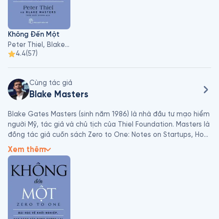
Không Đến Một
Peter Thiel, Blake Masters
4.4
(
57
)
Cùng tác giả
Blake Masters
Blake Gates Masters (sinh năm 1986) là nhà đầu tư mạo hiểm 
người Mỹ, tác giả và chủ tịch của Thiel Foundation. Masters là 
đồng tác giả cuốn sách Zero to One: Notes on Startups, How 
to Build the Future with Peter Thiel vào năm 2014 - dựa trên 
Xem thêm
những ghi chú mà Masters đã thực hiện tại Trường Luật 
Stanford vào năm 2012. Ông là ứng cử viên trong cuộc bầu cử 
Thượng viện Hoa Kỳ năm 2022 ở Arizona . Trong suốt chiến 
dịch tranh cử của mình, ông đã liên kết mình với Donald 
Trump và các nhân vật khác của phong trào "Nước Mỹ trên 
hết".