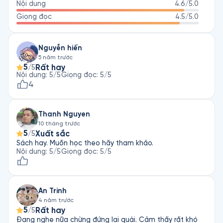
Nội dung
4.6
/5.0
đồng tác giả của cuốn Không Đến Một - Zero To One, dựa 
trên những ghi chép ông thực hiện tại các lớp học do Thiel 
Giọng đọc
4.5
/5.0
giảng dạy ở trường Luật Stanford.
Nguyễn hiến
5 năm trước
5
Rất hay
/5
Nội dung
:
5
/5
Giọng đọc
:
5
/5
4
Thanh Nguyen
10 tháng trước
5
Xuất sắc
/5
Sách hay. Muốn học theo hãy tham khảo.
Nội dung
:
5
/5
Giọng đọc
:
5
/5
An Trinh
4 năm trước
5
Rất hay
/5
Đang nghe nữa chừng đứng lại quài. Cảm thấy rất khó