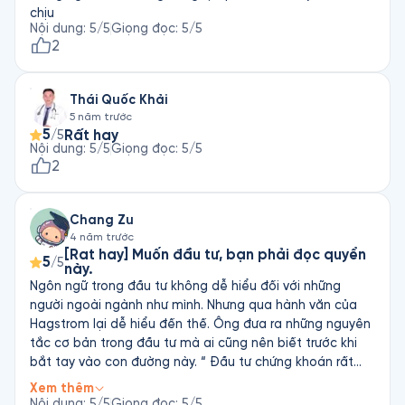
chịu
Nội dung
:
5
/5
Giọng đọc
:
5
/5
2
Thái Quốc Khải
5 năm trước
5
Rất hay
/5
Nội dung
:
5
/5
Giọng đọc
:
5
/5
2
Chang Zu
4 năm trước
[Rat hay] Muốn đầu tư, bạn phải đọc quyển
5
/5
này.
Ngôn ngữ trong đầu tư không dễ hiểu đối với những
người ngoài ngành như mình. Nhưng qua hành văn của
Hagstrom lại dễ hiểu đến thế. Ông đưa ra những nguyên
tắc cơ bản trong đầu tư mà ai cũng nên biết trước khi
bắt tay vào con đường này. “ Đầu tư chứng khoán rất
đơn giản, chỉ cần tìm những công ty có mô hình hoạt
Xem thêm
động kinh doanh tốt, đội ngũ quản trị tốt; rồi mua cổ
Nội dung
:
5
/5
Giọng đọc
:
5
/5