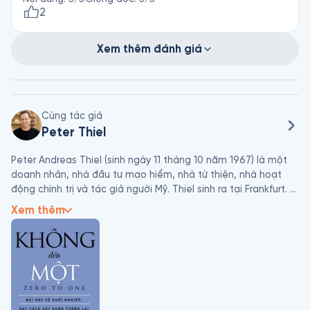
phiếu của những công ty này ở mức giá thấp hơn giá trị
2
thực của công ty”
Xem thêm đánh giá
Cùng tác giả
Peter Thiel
Peter Andreas Thiel (sinh ngày 11 tháng 10 năm 1967) là một 
doanh nhân, nhà đầu tư mạo hiểm, nhà từ thiện, nhà hoạt 
động chính trị và tác giả người Mỹ. Thiel sinh ra tại Frankfurt. 
Ông là người đồng sáng lập PayPal, Palantir Technologies và 
Xem thêm
Founders Fund. Ông làm giám đốc điều hành của eBay cho 
đến khi công ty được bán vào năm 2002 với giá 1,5 tỷ đô la. 
Ông được xếp thứ 4 trong Danh sách Midas của Forbes năm 
2014, với tổng tài sản là 2,2 tỷ đô la, và số 328 trên Forbes* 
400 năm 2018, với tổng tài sản 2,5 tỷ đô la Mỹ. (Theo 
Wikipedia)