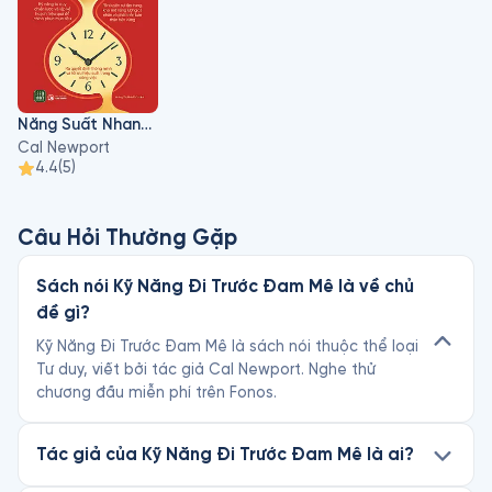
Sống Tối Giản Thời Công Nghệ.

Tác phẩm của ông đã được xuất bản bằng hơn 25 ngôn ngữ 
và được giới thiệu trên nhiều ấn phẩm lớn, bao gồm New York 
Times, Wall Street Journal, New Yorker, Washington Post và 
Năng Suất Nhanh Và Chậm
Economist. Ông thường xuyên viết các bài báo về những chủ 
Cal Newport
đề này cho nhiều tờ báo khác nhau, bao gồm New Yorker, 
4.4
(
5
)
New York Times và blog Study Hacks, nhận được hơn 3 triệu 
lượt truy cập mỗi năm. 
Câu Hỏi Thường Gặp
Sách nói Kỹ Năng Đi Trước Đam Mê là về chủ
đề gì?
Kỹ Năng Đi Trước Đam Mê là sách nói thuộc thể loại
Tư duy, viết bởi tác giả Cal Newport. Nghe thử
chương đầu miễn phí trên Fonos.
Tác giả của Kỹ Năng Đi Trước Đam Mê là ai?