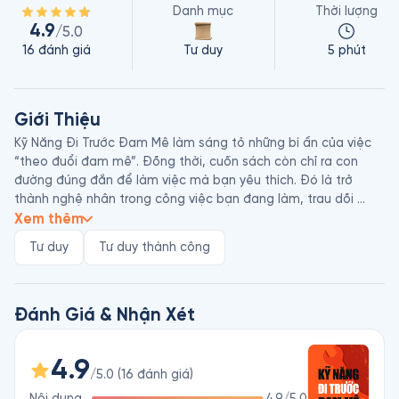
Danh mục
Thời lượng
4.9
/5.0
16
đánh giá
Tư duy
5 phút
Giới Thiệu
Kỹ Năng Đi Trước Đam Mê làm sáng tỏ những bí ẩn của việc 
“theo đuổi đam mê”. Đồng thời, cuốn sách còn chỉ ra con 
đường đúng đắn để làm việc mà bạn yêu thích. Đó là trở 
thành nghệ nhân trong công việc bạn đang làm, trau dồi 
những kỹ năng quý giá và kiểm soát thời gian trong toàn bộ 
Xem thêm
quá trình.

Tư duy
Tư duy thành công
Tác giả Tiến sĩ Cal Newport hiện đang sống ở Washington, 
DC, nơi ông vừa là nhà văn vừa là trợ lý giáo sư môn khoa học 
máy tính tại Đại học Georgetown. Ông là tác giả của cuốn 
Đánh Giá & Nhận Xét
sách Kỹ Năng Đi Trước Đam Mê và ba cuốn sách khác viết về 
những lời khuyên độc đáo dành cho sinh viên. Ông đồng thời 
4.9
là người điều hành trang web nổi tiếng Study Hacks: Giải Mã 
/5.0
(
16
đánh giá
)
Nội dung
4.9
/5.0