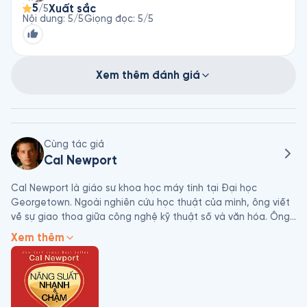
5
Xuất sắc
/5
chữ.
Nội dung
:
5
/5
Giọng đọc
:
5
/5
Xem thêm đánh giá
Cùng tác giả
Cal Newport
Cal Newport là giáo sư khoa học máy tính tại Đại học 
Georgetown. Ngoài nghiên cứu học thuật của mình, ông viết 
về sự giao thoa giữa công nghệ kỹ thuật số và văn hóa. Ông 
đặc biệt quan tâm đến cuộc đấu tranh để triển khai các 
Xem thêm
công cụ này theo những cách thức mang tính xây dựng thay 
vì phá hủy những thứ mọi người quan tâm trong cuộc sống.

Cal Newport là tác giả của 6 cuốn sách, bao gồm, gần đây 
nhất, cuốn sách bán chạy nhất của Thời báo New York - Lối 