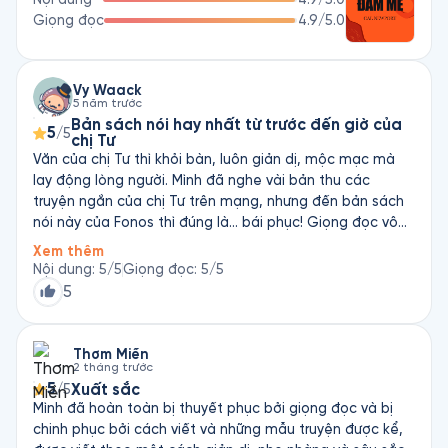
Giọng đọc
4.9
/5.0
Vy Waack
5 năm trước
Bản sách nói hay nhất từ trước đến giờ của
5
/5
chị Tư
Văn của chị Tư thì khỏi bàn, luôn giản dị, mộc mạc mà
lay động lòng người. Mình đã nghe vài bản thu các
truyện ngắn của chị Tư trên mạng, nhưng đến bản sách
nói này của Fonos thì đúng là... bái phục! Giọng đọc vô
cùng truyền cảm, nhấn nhá, phân vai quá chuyên nghiệp
Xem thêm
và cảm xúc. Nếu nhắm mắt lại và nghe sách, mình có
Nội dung
:
5
/5
Giọng đọc
:
5
/5
thể tưởng tượng được ra lúc nhân vật khóc, cười, bâng
5
quơ, thổn thức luôn. Thực sự trân trọng sự đầu tư của
Fonos cho các sách nói như thế này, và quá khâm phục
lẫn kính nể sự điêu luyện của ekip lồng tiếng. Mình đã giới
Thơm Miền
2 tháng trước
thiệu sách nói này lẫn app Fonos cho các bạn bè và gia
5
Xuất sắc
/5
đình, hy vọng Fonos sẽ càng được yêu thích bởi nhiều
Mình đã hoàn toàn bị thuyết phục bởi giọng đọc và bị
người hơn!
chinh phục bởi cách viết và những mẫu truyện được kể,