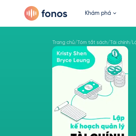
Khám phá
Trang chủ
/
Tóm tắt sách
/
Tài chính
/
L