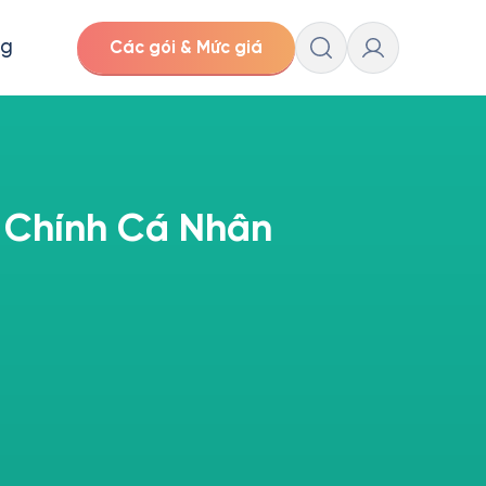
ng
Các gói & Mức giá
 Chính Cá Nhân