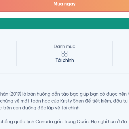
Mua ngay
Danh mục
Tài chính
hân (2019) là bản hướng dẫn táo bạo giúp bạn có được nền tả
ứng về mặt toán học của Kristy Shen để tiết kiệm, đầu tư và
trên con đường độc lập về tài chính. 

chồng quốc tịch Canada gốc Trung Quốc. Họ nghỉ hưu ở độ tuổi
câu” khi nhận ra dành 500.000 đô la mua nhà trả góp không b