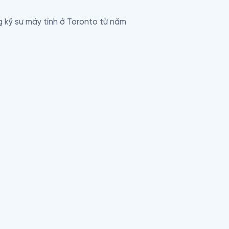
 kỹ sư máy tính ở Toronto từ năm 
0 đô la. Họ từ bỏ, họ không muốn 
quyết định thuê nhà và dùng tiền đầu 
ở thành triệu phú ở tuổi 31 (Shen) và 