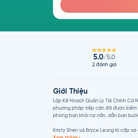
5.0
/5.0
2
đánh giá
Giới Thiệu
Lập Kế Hoạch Quản Lý Tài Chính Cá N
phương pháp tiếp cận đã được kiểm ch
phóng bạn khỏi nợ nần, dẫn bạn bước 
Kristy Shen và Bryce Leung là cặp vợ 
sự nghiệp kỹ sư máy tính. “Đôi chim 
Xem thêm