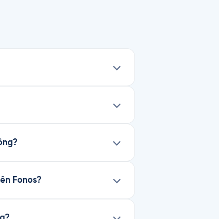
hông?
rên Fonos?
ng?