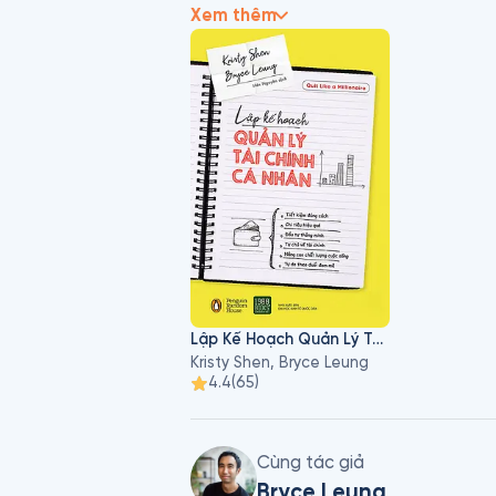
Họ đã có sẵn 500.000 đô la nhưng gi
Xem thêm
mắc nợ trong vòng 25 năm. Mục tiêu c
tư.

Hiện tại, Kristy Shen, Bryce Leung đan
32 (Leung). Họ đã nghỉ hưu rất sớm.
Lập Kế Hoạch Quản Lý Tài Chính Cá Nhân
Kristy Shen, Bryce Leung
4.4
(
65
)
Cùng tác giả
Bryce Leung