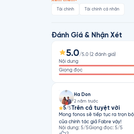
được tự do tài chính, đã cùng nhau l
Tài chính
Tài chính cá nhân
những điều bản thân yêu thích và mơ 
mẽ. Chính nhờ vậy, cô đã chinh phục 
được đăng tải trên rất nhiều kênh t
Đánh Giá & Nhận Xét
cuốn sách tập hợp những nguyên lý, cô
vòng quanh thế giới.
5.0
/5.0
(
2
đánh giá
)
Nội dung
Giọng đọc
Ha Don
2 năm trước
Trên cả tuyệt vời
5
/5
Mong fonos sẽ tiếp tục ra trọn b
của chính tác giả Fabre vậy!
Nội dung
:
5
/5
Giọng đọc
:
5
/5
2