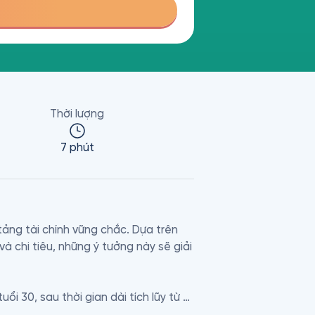
Thời lượng
7 phút
ng tài chính vững chắc. Dựa trên 
 chi tiêu, những ý tưởng này sẽ giải 
 30, sau thời gian dài tích lũy từ 
ằng tiết kiệm, đầu tư để sớm có 