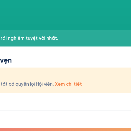
rải nghiệm tuyệt vời nhất.
 vẹn
ất cả quyền lợi Hội viên.
Xem chi tiết