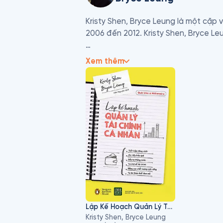
Kristy Shen, Bryce Leung là một cặp
2006 đến 2012. Kristy Shen, Bryce Le
Họ đã có sẵn 500.000 đô la nhưng gi
Xem thêm
mắc nợ trong vòng 25 năm. Mục tiêu c
tư.

Hiện tại, Kristy Shen, Bryce Leung đan
32 (Leung). Họ đã nghỉ hưu rất sớm.
Lập Kế Hoạch Quản Lý Tài Chính Cá Nhân
Kristy Shen, Bryce Leung