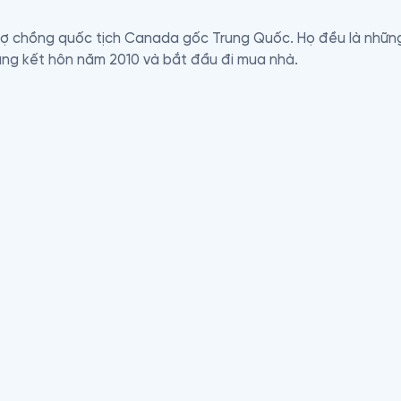
 vợ chồng quốc tịch Canada gốc Trung Quốc. Họ đều là những
ung kết hôn năm 2010 và bắt đầu đi mua nhà.

á một căn nhà lụp xụp ở thành phố Toronto cũng đến 850.00
ủa họ là tự do tài chính trong vài năm tới. Vậy nên cặp đôi 
g là những triệu phú. Họ đang trên đường đu du lịch sau khi tr