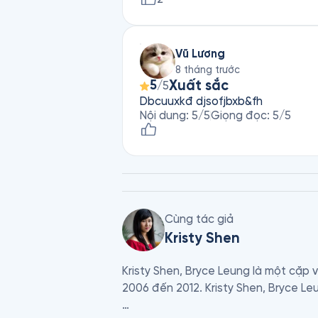
Vũ Lương
8 tháng trước
Xuất sắc
5
/5
Dbcuuxkđ djsofjbxb&fh
Nội dung
:
5
/5
Giọng đọc
:
5
/5
Cùng tác giả
Kristy Shen
Kristy Shen, Bryce Leung là một cặp
2006 đến 2012. Kristy Shen, Bryce Le