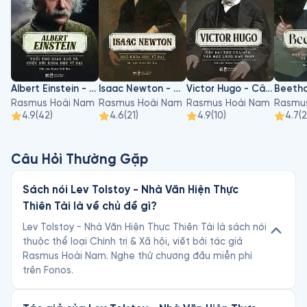
Albert Einstein - Tuổi Thơ Gian Khó Và Cuộc Đời Khoa Học Vĩ Đại
Isaac Newton - Nhà Khoa Học Vĩ Đại
Victor Hugo - Cây Đại Thụ Của Nền Văn Học Lãng Mạn Pháp
Rasmus Hoài Nam
Rasmus Hoài Nam
Rasmus Hoài Nam
Rasmu
4.9
(
42
)
4.6
(
21
)
4.9
(
10
)
4.7
(
Câu Hỏi Thường Gặp
Sách nói Lev Tolstoy - Nhà Văn Hiện Thực
Thiên Tài là về chủ đề gì?
Lev Tolstoy - Nhà Văn Hiện Thực Thiên Tài là sách nói
thuộc thể loại Chính trị & Xã hội, viết bởi tác giả
Rasmus Hoài Nam. Nghe thử chương đầu miễn phí
trên Fonos.