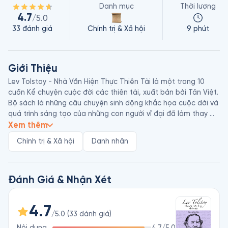
Danh mục
Thời lượng
4.7
/5.0
33
đánh giá
Chính trị & Xã hội
9 phút
Giới Thiệu
Lev Tolstoy - Nhà Văn Hiện Thực Thiên Tài là một trong 10 
cuốn Kể chuyện cuộc đời các thiên tài, xuất bản bởi Tân Việt. 
Bộ sách là những câu chuyện sinh động khắc họa cuộc đời và 
quá trình sáng tạo của những con người vĩ đại đã làm thay 
đổi cả thế giới.

Xem thêm
Chính trị & Xã hội
Danh nhân
Bá tước Lev Nikolayevich Tolstoy được coi là một trong những 
tác giả vĩ đại nhất mọi thời đại. Ông đã nhận được các đề cử 
cho giải Nobel Văn học hằng năm từ 1902 đến 1906 và giải 
Nobel Hòa bình vào các năm 1901, 1902 và 1909. Sinh ra trong 
Đánh Giá & Nhận Xét
một gia đình quý tộc Nga vào năm 1828, tác phẩm đáng chú 
ý của Tolstoy bao gồm Chiến Tranh Và Hòa Bình (năm 1869) 
4.7
và Anna Karenina (1878), thường được coi là đỉnh cao của tiểu 
/5.0
(
33
đánh giá
)
thuyết hiện thực. Ông cũng viết kịch, truyện ngắn, truyện ngụ 
Nội dung
4.7
/5.0