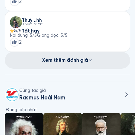
2
Thuỳ Linh
3 năm trước
5
Rất hay
/5
Nội dung
:
5
/5
Giọng đọc
:
5
/5
2
Xem thêm đánh giá
Cùng tác giả
Rasmus Hoài Nam
 Đang cập nhật