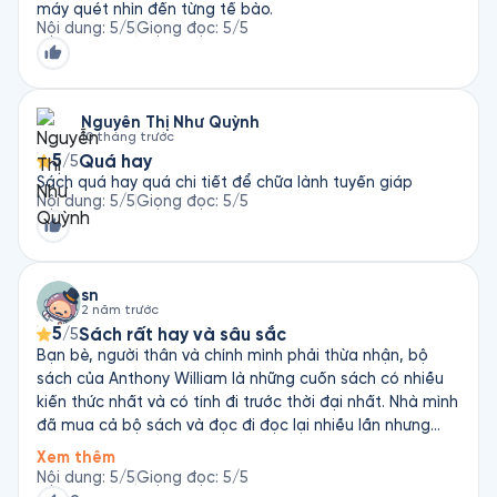
máy quét nhìn đến từng tế bào.
Nội dung
:
5
/5
Giọng đọc
:
5
/5
Nguyễn Thị Như Quỳnh
10 tháng trước
5
Quá hay
/5
Sách quá hay quá chi tiết để chữa lành tuyến giáp
Nội dung
:
5
/5
Giọng đọc
:
5
/5
sn
2 năm trước
5
Sách rất hay và sâu sắc
/5
Bạn bè, người thân và chính mình phải thừa nhận, bộ
sách của Anthony William là những cuốn sách có nhiều
kiến thức nhất và có tính đi trước thời đại nhất. Nhà mình
đã mua cả bộ sách và đọc đi đọc lại nhiều lần nhưng
vẫn thấy choáng ngợp bởi nguồn kiến thức khổng lồ của
Xem thêm
ông. Cảm ơn tác giả và cảm ơn Fonos vì đã mang cuốn
Nội dung
:
5
/5
Giọng đọc
:
5
/5
sách phổ biến rộng rãi cho người đọc ❤️