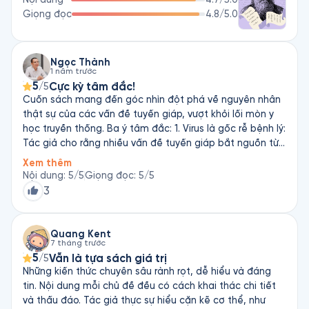
ngôn và nhiều bài tiểu luận triết học.

Giọng đọc
4.8
/5.0
Rasmus Hoài Nam: Đang cập nhật
Ngọc Thành
1 năm trước
5
Cực kỳ tâm đắc!
/5
Cuốn sách mang đến góc nhìn đột phá về nguyên nhân
thật sự của các vấn đề tuyến giáp, vượt khỏi lối mòn y
học truyền thống. Ba ý tâm đắc: 1. Virus là gốc rễ bệnh lý:
Tác giả cho rằng nhiều vấn đề tuyến giáp bắt nguồn từ
virus như Epstein-Barr, chứ không chỉ do hormone. 2. Thực
Xem thêm
phẩm là liệu pháp: Hướng dẫn chi tiết cách ăn uống để
Nội dung
:
5
/5
Giọng đọc
:
5
/5
phục hồi tuyến giáp một cách tự nhiên. 3. Niềm tin vào
3
cơ thể: Cơ thể có khả năng tự chữa lành khi được hỗ trợ
đúng cách. Sách rất hữu ích cho những ai đang tìm
hướng chữa lành toàn diện.
Quang Kent
7 tháng trước
5
Vẫn là tựa sách giá trị
/5
Những kiến thức chuyên sâu rành rọt, dễ hiểu và đáng
tin. Nội dung mỗi chủ đề đều có cách khai thác chi tiết
và thấu đáo. Tác giả thực sự hiểu cặn kẽ cơ thể, như