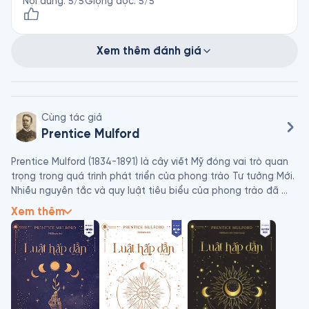
Nội dung
:
5
/5
Giọng đọc
:
5
/5
Xem thêm đánh giá
Cùng tác giả
Prentice Mulford
Prentice Mulford (1834-1891) là cây viết Mỹ đóng vai trò quan 
trọng trong quá trình phát triển của phong trào Tư tưởng Mới. 
Nhiều nguyên tắc và quy luật tiêu biểu của phong trào đã 
được Mulford trình bày chi tiết trong những bài luận xuất bản 
Xem thêm
vào năm tháng cuối đời. Ông dành nhiều tâm sức để viết về 
Luật Hấp dẫn - quy luật đã truyền cảm hứng và đặt nền tảng 
cho nguyên tắc tư duy tích cực, đồng thời là một quy luật vẫn 
đang không ngừng được ứng dụng trong xã hội hiện đại.