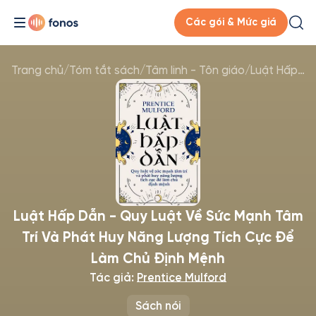
Các gói & Mức giá
Trang chủ
/
Tóm tắt sách
/
Tâm linh - Tôn giáo
/
Luật Hấp Dẫn - Quy Luật Về Sức Mạnh Tâm Trí Và Phát Huy Năng Lượng Tích Cực Để Làm Chủ Định Mệnh
Luật Hấp Dẫn - Quy Luật Về Sức Mạnh Tâm
Trí Và Phát Huy Năng Lượng Tích Cực Để
Làm Chủ Định Mệnh
Tác giả:
Prentice Mulford
Sách nói