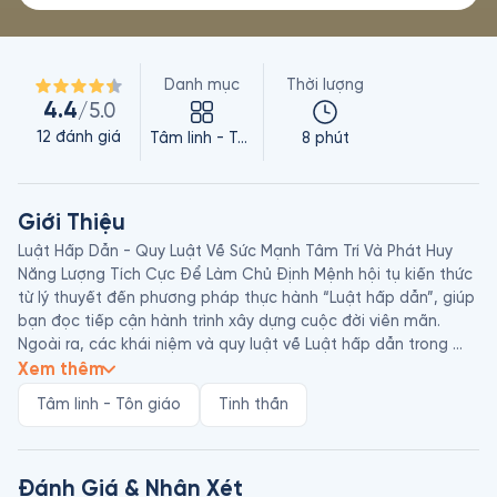
Danh mục
Thời lượng
4.4
/5.0
12
đánh giá
Tâm linh - Tôn giáo
8 phút
Giới Thiệu
Luật Hấp Dẫn - Quy Luật Về Sức Mạnh Tâm Trí Và Phát Huy 
Năng Lượng Tích Cực Để Làm Chủ Định Mệnh hội tụ kiến thức 
từ lý thuyết đến phương pháp thực hành “Luật hấp dẫn”, giúp 
bạn đọc tiếp cận hành trình xây dựng cuộc đời viên mãn. 
Ngoài ra, các khái niệm và quy luật về Luật hấp dẫn trong 
cuốn sách được tác giả lý giải ở nhiều góc độ giúp chúng ta 
Xem thêm
hình dung cặn kẽ hơn về cách thức vận hành cũng như học 
Tâm linh - Tôn giáo
Tinh thần
cách sử dụng nguồn năng lượng vô hình này một cách hiệu 
quả.

Prentice Mulford (1834 - 1891) là tác giả người Mỹ đóng vai trò 
Đánh Giá & Nhận Xét