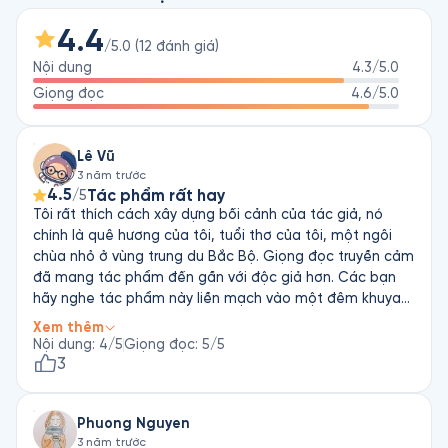
quan trọng trong quá trình phát triển của phong trào Tư 
tưởng mới. Nhiều nguyên tắc và quy luật tiêu biểu của phong 
4.4
/5.0
(
12
đánh giá
)
trào Tư tưởng mới đã được Mulford trình bày chi tiết trong 
Nội dung
4.3
/5.0
những bài luận xuất bản vào năm tháng cuối đời. Cuốn sách 
của Mulford, Thoughts is Things (tạm dịch: Suy Nghĩ Là Vật 
Giọng đọc
4.6
/5.0
Chất) cùng với Luật Hấp Dẫn là bộ hướng dẫn về hệ thống 
niềm tin mới này, đặt nền tảng cho nguyên tắc tư duy tích 
Lê Vũ
3 năm trước
4.5
Tác phẩm rất hay
/5
Tôi rất thích cách xây dựng bối cảnh của tác giả, nó
chính là quê hương của tôi, tuổi thơ của tôi, một ngôi
chùa nhỏ ở vùng trung du Bắc Bộ. Giọng đọc truyền cảm
đã mang tác phẩm đến gần với độc giả hơn. Các bạn
hãy nghe tác phẩm này liền mạch vào một đêm khuya
tĩnh mịch, đảm bảo câu chuyện sẽ theo lưu luyến trong
Xem thêm
tâm trí các bạn rất lâu đấy.
Nội dung
:
4
/5
Giọng đọc
:
5
/5
3
Phuong Nguyen
3 năm trước