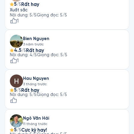
5
Rất hay
/5
Xuất sắc
Nội dung
:
5
/5
Giọng đọc
:
5
/5
1
Bien Nguyen
3 năm trước
4.5
Rất hay
/5
Nội dung
:
4
/5
Giọng đọc
:
5
/5
1
Hau Nguyen
3 tháng trước
5
Rất hay
/5
Nội dung
:
5
/5
Giọng đọc
:
5
/5
Ngô Văn Hải
11 tháng trước
5
Cực kỳ hay!
/5