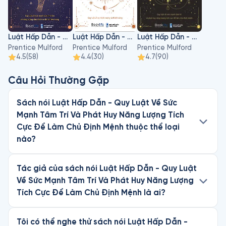
Luật Hấp Dẫn - Quy Luật Về Sức Mạnh Của Linh Hồn Và Năng Lượng Chữa Lành Cơ Thể Từ Bên Trong
Luật Hấp Dẫn - Quy Luật Về Sự Thịnh Vượng Và Thành Công
Luật Hấp Dẫn - Quy Luật Về Sức Mạnh Tâm Trí Và Phát Huy Năng Lượng Tích Cực Để Làm Chủ Định Mệnh
Prentice Mulford
Prentice Mulford
Prentice Mulford
4.5
(
58
)
4.4
(
30
)
4.7
(
90
)
Câu Hỏi Thường Gặp
Sách nói Luật Hấp Dẫn - Quy Luật Về Sức
Mạnh Tâm Trí Và Phát Huy Năng Lượng Tích
Cực Để Làm Chủ Định Mệnh thuộc thể loại
nào?
Tác giả của sách nói Luật Hấp Dẫn - Quy Luật
Về Sức Mạnh Tâm Trí Và Phát Huy Năng Lượng
Tích Cực Để Làm Chủ Định Mệnh là ai?
Tôi có thể nghe thử sách nói Luật Hấp Dẫn -