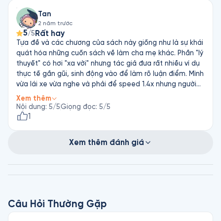
Tan
2 năm trước
5
Rất hay
/5
Tựa đề và các chương của sách này giống như là sự khái
quát hóa những cuốn sách về làm cha mẹ khác. Phần "lý
thuyết" có hơi "xa vời" nhưng tác giả đưa rất nhiều ví dụ
thực tế gần gũi, sinh động vào để làm rõ luận điểm. Mình
vừa lái xe vừa nghe và phải để speed 1.4x nhưng người
đọc rất diễn cảm, phát âm những từ ngoại ngữ cũng
Xem thêm
mượt.
Nội dung
:
5
/5
Giọng đọc
:
5
/5
1
Xem thêm đánh giá
Câu Hỏi Thường Gặp