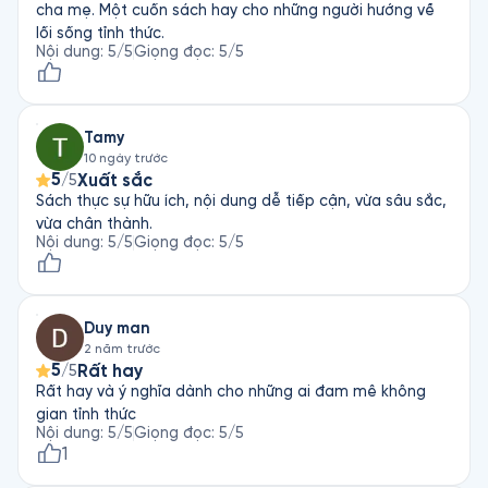
cha mẹ. Một cuốn sách hay cho những người hướng về
lối sống tỉnh thức.
Nội dung
:
5
/5
Giọng đọc
:
5
/5
Tamy
10 ngày trước
5
Xuất sắc
/5
Sách thực sự hữu ích, nội dung dễ tiếp cận, vừa sâu sắc,
vừa chân thành.
Nội dung
:
5
/5
Giọng đọc
:
5
/5
Duy man
2 năm trước
5
Rất hay
/5
Rất hay và ý nghĩa dành cho những ai đam mê không
gian tỉnh thức
Nội dung
:
5
/5
Giọng đọc
:
5
/5
1