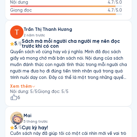
Nội dung
4.7
/5.0
Giọng đọc
4.7
/5.0
Trần Thị Thanh Hương
2 năm trước
Sách mà mỗi người cha người mẹ nên đọc
5
/5
trước khi có con
Quyển sách vô cùng hay và ý nghĩa. Mình đã đọc sách
giấy và mong chờ mãi bản sách nói. Nội dung của sách
muốn đánh thức con người tỉnh thức trong mỗi người cha
người mẹ đưa họ đi đúng tiến trình nhân quả trong quá
trình nuôi dạy con. Đây có thể là một trong những quyển
sách hay nhất trong chủ đề dạy con. Cảm ơn Fonos đã
Xem thêm
ra bản sách nói và hy vọng Fonos sẽ ra tiếp sách "Gia
Nội dung
:
5
/5
Giọng đọc
:
5
/5
đình tỉnh thức" của cùng tác giả
6
Mai
5 tháng trước
5
Cực kỳ hay!
/5
Cuốn sách này đã giúp tôi có một cái nhìn mới về vai trò