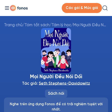
Các gói & Mức giá
Trang chủ
/
Tóm tắt sách
/
Tâm lý học
/
Mọi Người Đều Nói Dối
Mọi Người Đều Nói Dối
Tác giả:
Seth Stephens-Davidowitz
Sách nói
Nghe trên ứng dụng Fonos để có trải nghiệm tuyệt vời
nhất.