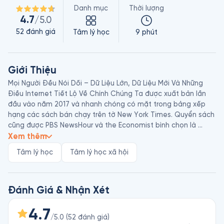
Danh mục
Thời lượng
4.7
/5.0
52
đánh giá
Tâm lý học
9 phút
Giới Thiệu
Mọi Người Đều Nói Dối – Dữ Liệu Lớn, Dữ Liệu Mới Và Những 
Điều Internet Tiết Lộ Về Chính Chúng Ta được xuất bản lần 
đầu vào năm 2017 và nhanh chóng có mặt trong bảng xếp 
hạng các sách bán chạy trên tờ New York Times. Quyển sách 
cũng được PBS NewsHour và the Economist bình chọn là 
“Sách Của Năm”.

Xem thêm
Tâm lý học
Tâm lý học xã hội
Seth Stephens-Davidowitz, sinh năm 1982, là nhà kinh tế học 
và nhà khoa học dữ liệu người Mỹ. Ông từng làm việc về mảng 
dữ liệu tại Google, cũng là giảng viên thỉnh giảng tại trường 
đại học Pennsylvania. Ông đã công bố các nghiên cứu dựa 
Đánh Giá & Nhận Xét
trên dữ liệu tìm kiếm của Google, cũng như các dữ liệu có 
được từ Wikipedia và Facebook. Ngoài ra, ông còn viết sách 
4.7
/5.0
(
52
đánh giá
)
về lĩnh vực nghiên cứu dữ liệu, với tác phẩm nổi bật là Mọi 