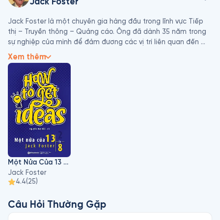
Jack Foster
Jack Foster là một chuyên gia hàng đầu trong lĩnh vực Tiếp 
thị – Truyền thông – Quảng cáo. Ông đã dành 35 năm trong 
sự nghiệp của mình để đảm đương các vị trí liên quan đến 
sáng tạo của những công ty hàng đầu thế giới. 10 năm đầu 
Xem thêm
trong sự nghiệp ông đóng vai trò là nhà văn và nhà sáng tạo, 
25 năm sau đóng vai trò là giám đốc sáng tạo.

Jack đã giúp hơn 100 công ty có những quảng cáo hấp dẫn 
và thông minh, sáng tạo bậc nhất, đem về hiệu ứng 
marketing tuyệt diệu, chẳng hạn như Mazda, Suzuki, 
Carnation, Sunkist, Denny’s, Mattel, ARCO, và Universal 
Studios.
Một Nửa Của 13 Là 8
Jack Foster
4.4
(
25
)
Câu Hỏi Thường Gặp