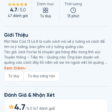
Danh mục
Thời lượng
4.7
/5.0
47
đánh giá
Tư duy
13 phút
Giới Thiệu
Một Nửa Của 13 Là 8 là cuốn sách nói về ý tưởng và cách để 
tìm ra ý tưởng, bao gồm cả ý tưởng quảng cáo.

Tác giả Jack Foster là chuyên gia hàng đầu trong lĩnh vực 
Truyền thông – Tiếp thị - Quảng cáo. Ông bén duyên với 
quảng cáo cách đây 50 năm với vai trò người viết lời quảng 
cáo (copywriter), góp phần mang đến những mẩu quảng cáo 
Xem thêm
sáng tạo cho Mazda, Suzuki, Sunkist, Disney, Carnation, 
Tư duy
Tư duy sáng tạo
Hughes, Universal Studios, Albertsons, First Interstate Bank… 
Jack Foster gặt hái được nhiều giải thưởng trong lĩnh vực 
quảng cáo, trong đó có giải Người Sáng Tạo Của Năm 
(Creative Person of the Year) do Câu lạc bộ Sáng tạo Los 
Đánh Giá & Nhận Xét
Angeles (Los Angeles Creative Club) trao tặng. 
4.7
/5.0
(
47
đánh giá
)