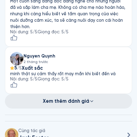
Một cuốn sáng đáng đọc đáng nghe cho những người
đã và sắp làm cha mẹ. Không có cha mẹ nào hoàn hảo,
nhưng khi càng hiểu biết về tầm quan trọng của việc
nuôi dưỡng cảm xúc, ta sẽ càng nuôi dạy con cái hoàn
thiện hơn.
Nội dung
:
5
/5
Giọng đọc
:
5
/5
Nguyen Quynh
2 tháng trước
5
Xuất sắc
/5
mình thật sự cảm thấy rất may mắn khi biết đến và
Nội dung
:
5
/5
Giọng đọc
:
5
/5
Xem thêm đánh giá
Cùng tác giả