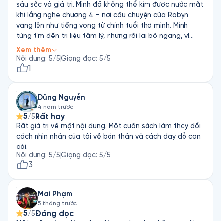
sâu sắc và giá trị. Mình đã không thể kìm được nước mắt
khi lắng nghe chương 4 – nơi câu chuyện của Robyn
vang lên như tiếng vọng từ chính tuổi thơ mình. Mình
từng tìm đến trị liệu tâm lý, nhưng rồi lại bỏ ngang, vì
cảm giác rằng vấn đề của mình “không nghiêm trọng
Xem thêm
đủ” để cần giúp đỡ. Nhưng quyển sách này đã giúp mình
Nội dung
:
5
/5
Giọng đọc
:
5
/5
gọi tên được điều mà mình không thể diễn đạt thành lời:
1
thiếu hụt cảm xúc – những gì không xảy ra, những điều
đáng ra phải có nhưng đã bị bỏ lỡ trong im lặng. Mình
Dũng Nguyễn
thật lòng hy vọng cuốn sách này sẽ đến được tay của
4 năm trước
những ai từng có cảm giác “mình ổn mà”, nhưng lại luôn
5
Rất hay
/5
thấy trống rỗng, lạc lõng hay khó kết nối sâu sắc với
Rất giá trị về mặt nội dung. Một cuốn sách làm thay đổi
người khác. Vì biết đâu, giống như mình, bạn sẽ tìm thấy
cách nhìn nhận của tôi về bản thân và cách dạy dỗ con
sự thấu hiểu – và cả một cánh cửa nhỏ để bắt đầu yêu
cái.
thương chính mình hơn một chút mỗi ngày.
Nội dung
:
5
/5
Giọng đọc
:
5
/5
3
Mai Phạm
5 tháng trước
5
Đáng đọc
/5