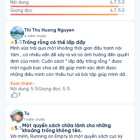
Nội dung
4.7
/5.0
Giọng đọc
4.7
/5.0
Thi Thu Huong Nguyen
4 năm trước
5
Trống rỗng có thể lấp đầy
/5
Mình vừa trải qua một khoảng thời gian đấu tranh nội
tâm , có nhiều vấn đề xảy ra và nó ảnh hưởng đến quyết
định của mình. Cuốn sách “ lấp đầy trống rỗng “ được
một người bạn chia sẻ đã giúp mình xác định được
những điều mình còn thiếu hụt và bài tập giúp mình dần
dần lấp đầy khoảng trống trong tâm hồn ! Cám ơn
Xem thêm
Fonos đã giúp mình tiếp cận được đến với cuốn sách
Nội dung
:
5
/5
Giọng đọc
:
5
/5
này dễ dàng hơn . Cám ơn người đã dịch cuốn sách này
7
sang Tiếng Việt, cám ơn người phát thanh đã dày công
truyền đạt cuốn sách này đến với các bạn nghe sách
Tu
đầy truyền cảm, cuốn hút và rõ ràng !!! Xin chân thành
1 năm trước
cảm ơn
Một quyển sách chữa lành cho những
5
/5
khoảng trống không tên.
Với mình, Running on Empty là một quyển sách cực kỳ