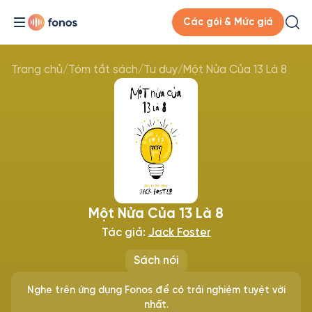
Các gói & Mức giá
Trang chủ
/
Tóm tắt sách
/
Tư duy
/
Một Nửa Của 13 Là 8
Một Nửa Của 13 Là 8
Tác giả:
Jack Foster
Sách nói
Nghe trên ứng dụng Fonos để có trải nghiệm tuyệt vời
nhất.