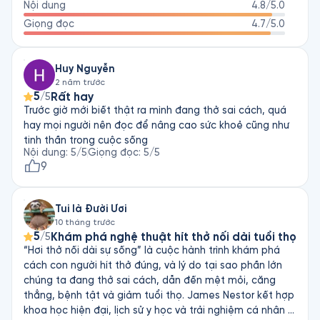
Nội dung
4.8
/5.0
Giọng đọc
4.7
/5.0
Huy Nguyễn
2 năm trước
5
Rất hay
/5
Trước giờ mới biết thật ra mình đang thở sai cách, quá
hay mọi người nên đọc để nâng cao sức khoẻ cũng như
tinh thần trong cuộc sống
Nội dung
:
5
/5
Giọng đọc
:
5
/5
9
Tui là Đười Ươi
10 tháng trước
5
Khám phá nghệ thuật hít thở nối dài tuổi thọ
/5
“Hơi thở nối dài sự sống” là cuộc hành trình khám phá
cách con người hít thở đúng, và lý do tại sao phần lớn
chúng ta đang thở sai cách, dẫn đến mệt mỏi, căng
thẳng, bệnh tật và giảm tuổi thọ. James Nestor kết hợp
khoa học hiện đại, lịch sử y học và trải nghiệm cá nhân –