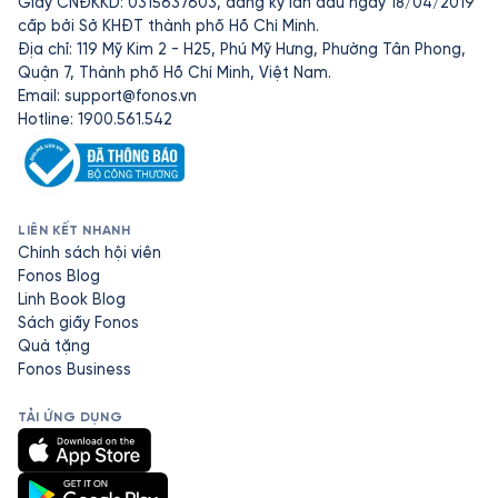
Giấy CNĐKKD: 0315637603, đăng ký lần đầu ngày 18/04/2019
cấp bởi Sở KHĐT thành phố Hồ Chí Minh.
Địa chỉ: 119 Mỹ Kim 2 - H25, Phú Mỹ Hưng, Phường Tân Phong,
Quận 7, Thành phố Hồ Chí Minh, Việt Nam.
Email:
support@fonos.vn
Hotline: 1900.561.542
LIÊN KẾT NHANH
Chính sách hội viên
Fonos Blog
Linh Book Blog
Sách giấy Fonos
Quà tặng
Fonos Business
TẢI ỨNG DỤNG