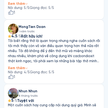
từ việc thử thở bằng mũi, thở chậm đến các kỹ thuật cổ
Xem thêm
xưa – để minh chứng rằng: hơi thở đúng có thể cải thiện
Nội dung
:
5
/5
Giọng đọc
:
5
/5
sức khỏe, tăng năng lượng, giảm stress và kéo dài tuổi
1
thọ. Cuốn sách hướng dẫn cách: • Thở bằng mũi thay vì
miệng để tăng lượng oxy hấp thụ. • Thở chậm và sâu để
MongTien Doan
ổn định nhịp tim, giảm căng thẳng. • Kết hợp các bài tập
1 năm trước
thở từ yoga, võ thuật và liệu pháp cổ xưa để nâng cao
4.5
Rất hữu ích!
/5
sức khỏe. 💡 “Hít thở không chỉ là phản xạ sinh tồn – mà
Tôi biết rằng thở là quan trọng nhưng nghe cuốn sách rồi
là công cụ để sống khỏe, minh mẫn và lâu dài.”
tôi mới thấy còn vô vàn điều quan trọng hơn thế nữa rất
nhiều. Tôi đã không để ý đến thở mũi và miệng khác
nhau nhiều, khám phá về công dụng khí cacbondioxit
thật kinh ngạc, tôi phải xem lại những bài tập thở mình
đã từng tập thử mà đã không có hiểu biết sâu sắc về
Xem thêm
nó. Cảm ơn tác giả.
Nội dung
:
4
/5
Giọng đọc
:
5
/5
1
Nhun Nhun
8 tháng trước
5
Tuyệt vời
/5
Một cuốn sách hay cung cấp nội dung quý giá. Mình sẽ