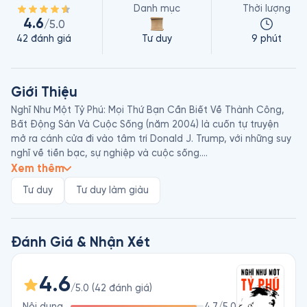
Danh mục
Thời lượng
4.6
/5.0
42
đánh giá
Tư duy
9 phút
Giới Thiệu
Nghĩ Như Một Tỷ Phú: Mọi Thứ Bạn Cần Biết Về Thành Công, 
Bất Động Sản Và Cuộc Sống (năm 2004) là cuốn tự truyện 
mở ra cánh cửa đi vào tâm trí Donald J. Trump, với những suy 
nghĩ về tiền bạc, sự nghiệp và cuộc sống.

Donald J. Trump là người đứng đầu Tổ chức Trump, một trong 
Xem thêm
những nhà điều hành khách sạn và sòng bạc lớn nhất thế giới. 
Tư duy
Tư duy làm giàu
Ngoài Tháp Trump và các tòa nhà khác ở thành phố New 
York, bang New York, ông còn sở hữu 4 sân gôn và 3 khách 
sạn sòng bạc ở thành phố Atlantic, bang New Jersey, Mỹ. 
Ông là tổng thống Mỹ thứ 45, nhiệm kỳ từ năm 2017 - 2021. 

Đánh Giá & Nhận Xét
Meredith McIver là nhân viên thuộc Tổ chức Trump, trợ giúp 
Donald J. Trump thực hiện cuốn sách này.
4.6
/5.0
(
42
đánh giá
)
Nội dung
4.7
/5.0