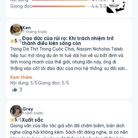
Giọng đọc
4.4
/5.0
Ken
7 tháng trước
Đạo đức của rủi ro: Khi trách nhiệm trở
5
/5
thành điều kiện sống còn
Trong Da Thịt Trong Cuộc Chơi, Nassim Nicholas Taleb
tiếp tục mở rộng dự án trí tuệ dài hơi về sự bất định và
tính mong manh của thế giới, nhưng lần này, ông đi
thẳng vào cốt lõi đạo đức của mọi hệ thống: sự đối xứng
giữa rủi ro và phần thưởng. Không chỉ là một cuốn sách
Xem thêm
về triết học ứng dụng hay kinh tế học hành vi, tác phẩm
Nội dung
:
5
/5
Giọng đọc
:
5
/5
này giống như một bản cáo trạng sắc lạnh dành cho
3
những kẻ đưa ra quyết định nhưng không phải trả giá.
Taleb lập luận một cách không khoan nhượng rằng mọi
hình thức tri thức – từ lời khuyên tài chính, quản trị, chính
Grey
1 năm trước
trị, cho đến can thiệp y tế – đều trở nên vô giá trị, thậm
5
Xuất sắc
/5
chí nguy hiểm, nếu người tạo ra nó không đặt chính mình
Giọng văn của lão tác giả vốn đã châm biếm, bản dịch
vào vòng rủi ro. Đây không chỉ là một nguyên tắc đạo
nghe cũng hài không kém. Sách rất đáng nghe, ai có nền
đức; nó là điều kiện duy nhất để hệ thống xã hội vận