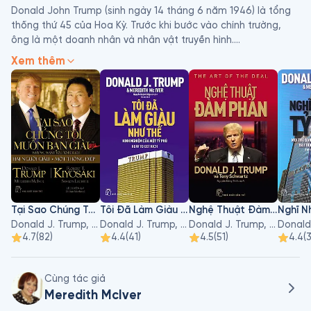
Donald John Trump (sinh ngày 14 tháng 6 năm 1946) là tổng 
thống thứ 45 của Hoa Kỳ. Trước khi bước vào chính trường, 
ông là một doanh nhân và nhân vật truyền hình.

Xem thêm
Trump sinh ra và lớn lên ở Queens, một quận của Thành phố 
New York, và nhận bằng cử nhân kinh tế của Trường Wharton. 
Ông phụ trách công việc kinh doanh bất động sản của gia 
đình vào năm 1971, đổi tên thành Tổ chức Trump, và mở rộng 
hoạt động từ Queens và Brooklyn sang Manhattan. Công ty 
xây dựng hoặc cải tạo các tòa nhà chọc trời, khách sạn, 
sòng bạc và sân golf. Trump sau đó bắt đầu nhiều dự án phụ 
khác nhau, chủ yếu bằng cách cấp phép thương hiệu của 
mình. Ông đã mua thương hiệu Hoa hậu Hoàn vũ của cuộc thi 
sắc đẹp vào năm 1996, và bán nó vào năm 2015. Trump và 
Tại Sao Chúng Tôi Muốn Bạn Giàu
Tôi Đã Làm Giàu Như Thế
Nghệ Thuật Đàm Phán
các doanh nghiệp của ông đã tham gia vào hơn 4.000 vụ 
Donald J. Trump, Robert T. Kiyosaki
Donald J. Trump, Meredith McIver
Donald J. Trump, Tony Schwartz
kiện liên bang và tiểu bang, bao gồm sáu vụ phá sản. Ông 
4.7
(
82
)
4.4
(
41
)
4.5
(
51
)
4.4
(
sản xuất và dẫn chương trình The Apprentice, một loạt phim 
truyền hình thực tế, từ năm 2003 đến năm 2015. Tính đến 
năm 2020, Forbes ước tính giá trị tài sản ròng của ông là 2,1 
Cùng tác giả
tỷ USD.
Meredith McIver