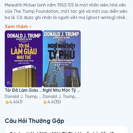
Meredith McIver (sinh năm 1950/51) là một nhân viên/nhà văn 
của The Trump Foundation, một tác giả và một cựu diễn viên 
ba lê. Cô được ghi nhận là người viết ma (ghost-writing) nhiều 
cuốn sách của Donald Trump và được mô tả vào năm 2007 
Xem thêm
như một "trợ lý" cho ông.
Tôi Đã Làm Giàu Như Thế
Nghĩ Như Một Tỷ Phú
Donald J. Trump, Meredith McIver
Donald J. Trump, Meredith McIver
4.4
(
41
)
4.4
(
35
)
Câu Hỏi Thường Gặp