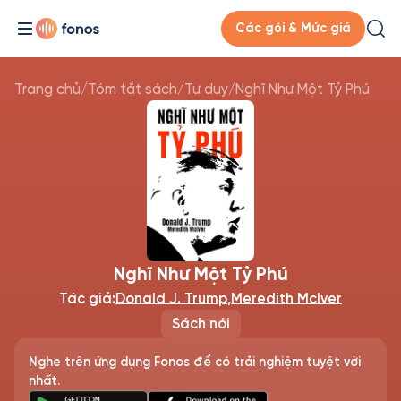
Các gói & Mức giá
Trang chủ
/
Tóm tắt sách
/
Tư duy
/
Nghĩ Như Một Tỷ Phú
Nghĩ Như Một Tỷ Phú
Tác giả:
Donald J. Trump
,
Meredith McIver
Sách nói
Nghe trên ứng dụng Fonos để có trải nghiệm tuyệt vời
nhất.