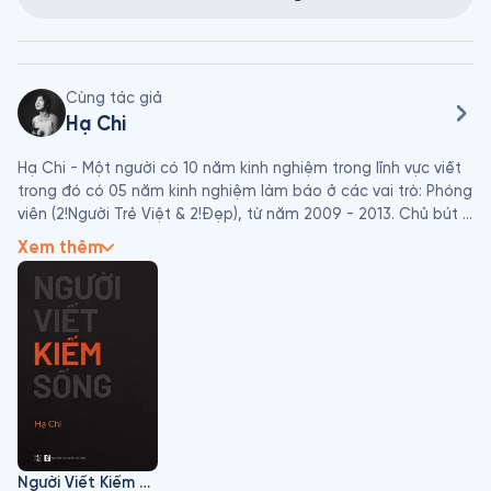
Cùng tác giả
Hạ Chi
Hạ Chi - Một người có 10 năm kinh nghiệm trong lĩnh vực viết 
trong đó có 05 năm kinh nghiệm làm báo ở các vai trò: Phóng 
viên (2!Người Trẻ Việt & 2!Đẹp), từ năm 2009 - 2013. Chủ bút 
Đẹp Online (thuộc Đẹp Magazine), năm 2014.

Xem thêm
 Và 05 năm kinh nghiệm trong lĩnh vực viết quảng cáo: Từ năm 
2014 đến 2017, Hạ Chi là Co-founder & Head of content tại 
Xanh Marketing. Từ năm 2017 đến hết năm 2019, Hạ Chi đảm 
nhiệm vai trò Creative Strategy Manager tại Digipencil MVV.

 Hiện nay ngoài công việc trong ngành quảng cáo, Hạ Chi 
được biết đến như một người viết tự do với rất nhiều bài viết 
chia sẻ về kinh nghiệm cá nhân, kiến thức trong ngành viết 
lách, sáng tạo và nhiều trải nghiệm sống thú vị trên trang viết 
Người Viết Kiếm Sống
cá nhân: https://hachiwriter.vn/.
