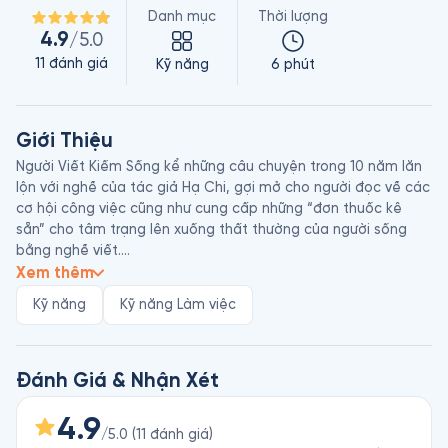
Danh mục
Thời lượng
4.9
/5.0
11
đánh giá
Kỹ năng
6 phút
Giới Thiệu
Người Viết Kiếm Sống kể những câu chuyện trong 10 năm lăn 
lộn với nghề của tác giả Hạ Chi, gợi mở cho người đọc về các 
cơ hội công việc cũng như cung cấp những “đơn thuốc kê 
sẵn” cho tâm trạng lên xuống thất thường của người sống 
bằng nghề viết.

Hạ Chi là một phóng viên, biên tập viên, người làm quảng 
Xem thêm
cáo, người viết tự do và cũng đồng thời là một tác giả. Cô 
Kỹ năng
Kỹ năng Làm việc
từng là chủ bút của Đẹp Online (thuộc Đẹp Magazine), từng 
nắm giữ nhiều vị trí quan trọng tại các công ty quảng cáo. 
Bạn có thể đã biết đến Hạ Chi qua cuốn sách Trung Tâm 
Phục Hồi Cảm Xúc Hậu Thất Tình.
Đánh Giá & Nhận Xét
4.9
/5.0
(
11
đánh giá
)