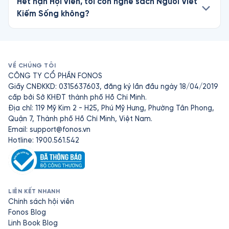
Hết hạn Hội viên, tôi còn nghe sách Người Viết
Kiếm Sống không?
VỀ CHÚNG TÔI
CÔNG TY CỔ PHẦN FONOS
Giấy CNĐKKD: 0315637603, đăng ký lần đầu ngày 18/04/2019
cấp bởi Sở KHĐT thành phố Hồ Chí Minh.
Địa chỉ: 119 Mỹ Kim 2 - H25, Phú Mỹ Hưng, Phường Tân Phong,
Quận 7, Thành phố Hồ Chí Minh, Việt Nam.
Email:
support@fonos.vn
Hotline: 1900.561.542
LIÊN KẾT NHANH
Chính sách hội viên
Fonos Blog
Linh Book Blog