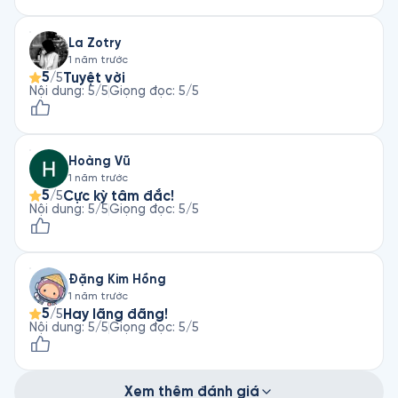
La Zotry
1 năm trước
5
Tuyệt vời
/5
Nội dung
:
5
/5
Giọng đọc
:
5
/5
Hoàng Vũ
1 năm trước
5
Cực kỳ tâm đắc!
/5
Nội dung
:
5
/5
Giọng đọc
:
5
/5
Đặng Kim Hồng
1 năm trước
5
Hay lãng đãng!
/5
Nội dung
:
5
/5
Giọng đọc
:
5
/5
Xem thêm đánh giá