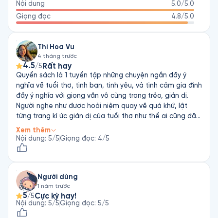
Nội dung
5.0
/5.0
Giọng đọc
4.8
/5.0
Thi Hoa Vu
4 tháng trước
4.5
Rất hay
/5
Quyển sách là 1 tuyển tập những chuyện ngắn đầy ý
nghĩa về tuổi thơ, tình bạn, tình yêu, và tình cảm gia đình
đầy ý nghĩa với giọng văn vô cùng trong trẻo, giản dị.
Người nghe như được hoài niệm quay về quá khứ, lật
từng trang kí ức giản dị của tuổi thơ như thể ai cũng đã
từng đi qua. Cảm ơn tác giả. Dẫu trên đường đời hối hả,
Xem thêm
đôi lúc mình sẽ lật lại từng trang sách (lắng nghe), để
Nội dung
:
5
/5
Giọng đọc
:
4
/5
biết rằng mình đã từng có những đoạn tuổi thơ êm đềm
đến thế, những kí ức giản dị đến thế, bình yên muốn
đem theo suốt cuộc đời. Giọng đọc hay, nhẹ nhàng sâu
Người dùng
lắng.
1 năm trước
5
Cực kỳ hay!
/5
Nội dung
:
5
/5
Giọng đọc
:
5
/5