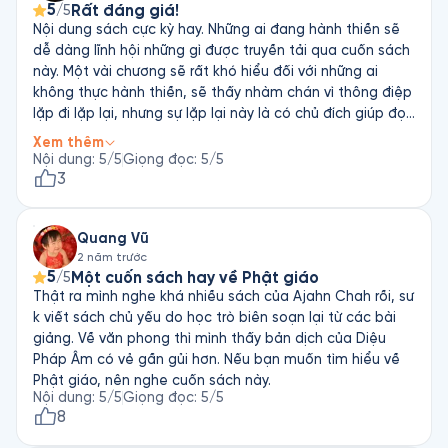
5
Rất đáng giá!
/5
Nội dung sách cực kỳ hay. Những ai đang hành thiền sẽ
dễ dàng lĩnh hội những gì được truyền tải qua cuốn sách
này. Một vài chương sẽ rất khó hiểu đối với những ai
không thực hành thiền, sẽ thấy nhàm chán vì thông điệp
lặp đi lặp lại, nhưng sự lặp lại này là có chủ đích giúp đọc
giả khắc sâu giá trị cốt tủy của thiền vào tâm trí. Giá
Xem thêm
quá rẻ so với công sức người đọc đã bỏ ra cho cuốn
Nội dung
:
5
/5
Giọng đọc
:
5
/5
sách này. Công đức vô lượng 🙏
3
Quang Vũ
2 năm trước
5
Một cuốn sách hay về Phật giáo
/5
Thật ra mình nghe khá nhiều sách của Ajahn Chah rồi, sư
k viết sách chủ yếu do học trò biên soạn lại từ các bài
giảng. Về văn phong thì mình thấy bản dịch của Diệu
Pháp Âm có vẻ gần gủi hơn. Nếu bạn muốn tìm hiểu về
Phật giáo, nên nghe cuốn sách này.
Nội dung
:
5
/5
Giọng đọc
:
5
/5
8