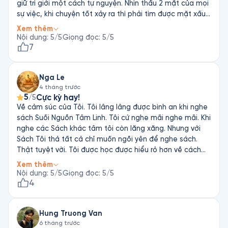
giữ trì giới một cách tự nguyện. Nhìn thấu 2 mặt của mọi
sự việc, khi chuyện tốt xảy ra thì phải tìm được mặt xấu
của nó và ngược lại. Nhìn nhận mọi chuyện đa chiều và
Xem thêm
khách quan để thôi không chấp niệm vào định nghĩa tốt
Nội dung
:
5
/5
Giọng đọc
:
5
/5
- xấu, học cách biết ơn mọi chuyện xảy ra vì đã giúp
7
chúng ta trưởng thành. Con đường tu tập (góc nhìn phật
giáo) hay con đường rèn luyện phát triển bản thân là con
Nga Le
đường dài mãi, hiểu được điều đó để không nản lòng khi
4 tháng trước
"mãi chẳng thấy đích đến" và không tự mãn vì "thấy mình
5
Cực kỳ hay!
/5
đã hiểu biết nhiều" Giọng đọc hay, bí ẩn, nhẹ nhàng
Về cảm súc của Tôi. Tôi lâng lâng được bình an khi nghe
nhưng nhấn nhá đầy nội lực, vô cùng phù hợp với nội
sách Suối Nguồn Tâm Linh. Tôi cứ nghe mãi nghe mãi. Khi
dung sách Cảm ơn fonos đã mang lại trải nghiệm tuyệt
nghe các Sách khác tâm tôi còn lăng xăng. Nhưng với
vời này
Sách Tôi thả tất cả chỉ muốn ngồi yên để nghe sách.
Thật tuyệt vời. Tôi được học được hiểu rỏ hơn về cách
thiền, tu tập giữa chánh pháp và cái gần chánh pháp.
Xem thêm
Tôi viết ơn tác giả Biết ơn nhà xuất bản Biết ơn giọng
Nội dung
:
5
/5
Giọng đọc
:
5
/5
đọc ấm áp
4
Hung Truong Van
6 tháng trước