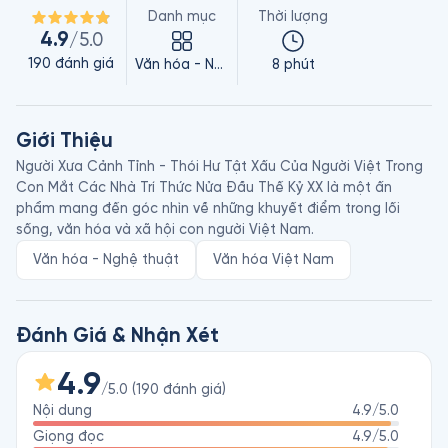
Danh mục
Thời lượng
4.9
/5.0
190
đánh giá
Văn hóa - Nghệ thuật
8 phút
Giới Thiệu
Người Xưa Cảnh Tỉnh - Thói Hư Tật Xấu Của Người Việt Trong 
Con Mắt Các Nhà Trí Thức Nửa Đầu Thế Kỷ XX là một ấn 
phẩm mang đến góc nhìn về những khuyết điểm trong lối 
Văn hóa - Nghệ thuật
Văn hóa Việt Nam
Đánh Giá & Nhận Xét
4.9
/5.0
(
190
đánh giá
)
Nội dung
4.9
/5.0
Giọng đọc
4.9
/5.0