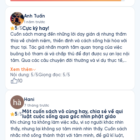
Anh Tuấn
1 năm trước
5
Cực kỳ hay!
/5
Cuốn sách mang đến những lời dạy giản dị nhưng thấm
thía về chánh niệm, thiền định và cách sống hài hòa với
thực tại. Tác giả nhấn mạnh tầm quan trọng của việc
buông bỏ tham ái và chấp thủ để đạt được sự an lạc nội
tâm. Qua các câu chuyện đời thường và ví dụ thực tế,
cuốn sách giúp người đọc hiểu rõ hơn về con đường giác
Xem thêm
ngộ trong Phật giáo.
Nội dung
:
5
/5
Giọng đọc
:
5
/5
10
Hani
7 tháng trước
Một cuốn sách vô cùng hay, chia sẻ về qui
5
/5
luật cuộc sống qua góc nhìn phật giáo
Khi chúng ta không làm việc xấu, vì sợ người khác nhìn
thấy, nhưng lại không sợ tâm mình nhìn thấy. Cuốn sách
nhắc nhở sống thành thật với tâm mình, để giữ kỉ luật,