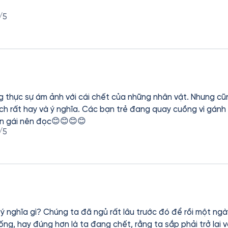
/5
g thực sự ám ảnh với cái chết của những nhân vật. Nhưng cũn
ch rất hay và ý nghĩa. Các bạn trẻ đang quay cuồng vì gánh
bạn gái nên đọc😊😊😊😊
/5
ý nghĩa gì? Chúng ta đã ngủ rất lâu trước đó để rồi một ngà
ng, hay đúng hơn là ta đang chết, rằng ta sắp phải trở lại vớ