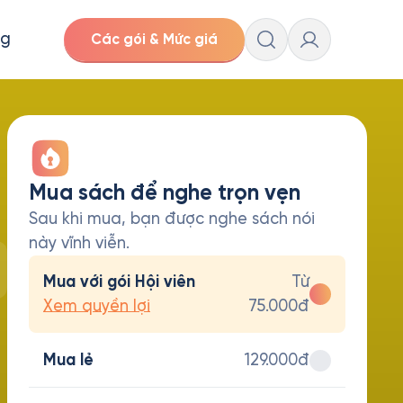
ng
Các gói & Mức giá
Mua sách để nghe trọn vẹn
Sau khi mua, bạn được nghe sách nói
này vĩnh viễn.
Mua với gói Hội viên
Từ
Xem quyền lợi
75.000đ
Mua lẻ
129.000đ