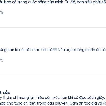
iều bạn có trong cuộc sống của mình. Từ đó, bạn hiểu phải 
/5
ng hơn là cái tát thức tỉnh tôi!!!! Nếu bạn không muốn ăn tá
/5
t sắc
y thậm chí mang lại nhiều cảm xúc hơn khi cả đọc sách giấy
hợp cho từng chi tiết trong câu chuyện. Cám ơn tác giả và 