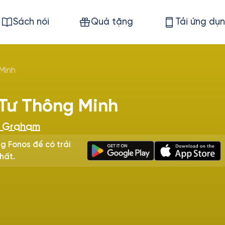
Sách nói
Quà tặng
Tải ứng dụ
Minh
Tư Thông Minh
n Graham
g Fonos để có trải
hất.