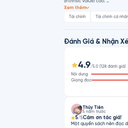
(intrinsic value) cao. 

Tác giả Benjamin Graham là mộ
Xem thêm
Tài chính
Tài chính cá nhâ
Tuy xuất thân trong gia đình 
Đại học Tổng hợp Columbia với
vào thị trường chứng khoán P
Đánh Giá & Nhận Xé
4.9
/5.0
(
128
đánh giá
)
Nội dung
Giọng đọc
Thủy Tiên
5 năm trước
5
Cám ơn tác giả!
/5
Một quyển sách nên đọc dù