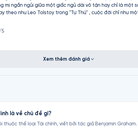
mị ngắn ngủi giữa một giấc ngủ dài vô tận hay chỉ là một sự
y theo như Leo Tolstoy trong "Tự Thú" , cuộc đời chỉ như m
 ý nghĩa đến thế trước trò đùa vô nghĩa đó? Chúng ta đã ngủ
ắp phải quay lại giấc ngủ vĩnh hằng kia thêm một lần nữa? Cuốn sách viết về
/5
g tôi nhiều câu hỏi về cái sống, và rằng cuộc sống nếu chỉ là 
 quý giá. Khi chứng kiến cảnh Nam, Liên và Vân giành giật sự 
ác giá Đặng Hoàng Giang cùng đội ngũ Fonos
Về giọng đọc thì tôi thấy không còn gì để chê trách với
Xem thêm đánh giá
gữ cảnh rất sinh động và mang lại nhiều cảm xúc. Tuy nhiên, 
 và nhạc nền có vài đoạn mang lại cảm giác hơi rờn rợn, khi
vừa nghe chứ không dám nghe một mình trong phòng riêng... :v Mộ
nh là về chủ đề gì?
i thuộc thể loại Tài chính, viết bởi tác giả Benjamin Graha