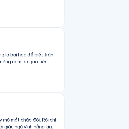
g là bài học để biết trân
 nặng cơm áo gạo tiền,
y mở mắt chào đời. Rồi chỉ
i giấc ngủ vĩnh hằng kia.