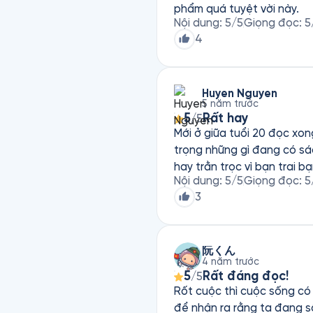
phẩm quá tuyệt vời này.
Nội dung
:
5
/5
Giọng đọc
:
5
4
Huyen Nguyen
5 năm trước
5
Rất hay
/5
Mới ở giữa tuổi 20 đọc xon
trọng những gì đang có sá
hay trằn trọc vì bạn trai 
Nội dung
:
5
/5
Giọng đọc
:
5
3
阮くん
4 năm trước
5
Rất đáng đọc!
/5
Rốt cuộc thì cuộc sống có 
để nhận ra rằng ta đang số