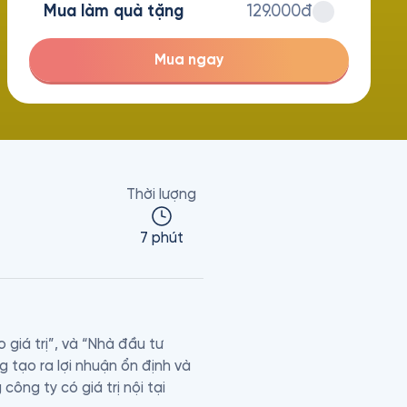
Mua làm quà tặng
129.000đ
Mua ngay
Thời lượng
7 phút
giá trị”, và “Nhà đầu tư 
g tạo ra lợi nhuận ổn định và 
ông ty có giá trị nội tại 