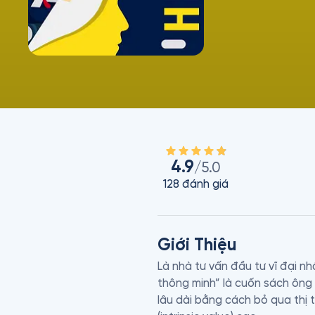
4.9
/5.0
128
đánh giá
Giới Thiệu
Là nhà tư vấn đầu tư vĩ đại nh
thông minh” là cuốn sách ông vi
lâu dài bằng cách bỏ qua thị t