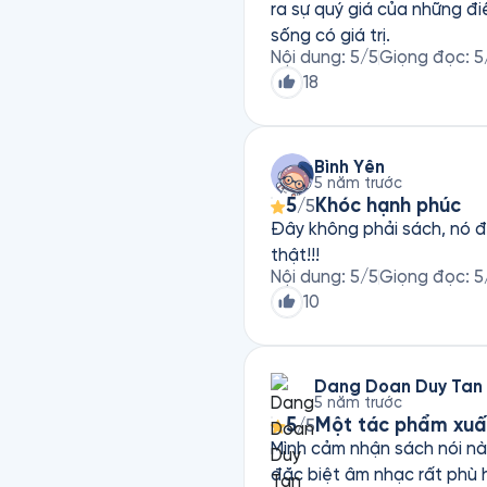
ra sự quý giá của những đ
sống có giá trị.
Nội dung
:
5
/5
Giọng đọc
:
5
18
Bình Yên
5 năm trước
5
Khóc hạnh phúc
/5
Đây không phải sách, nó đú
thật!!!
Nội dung
:
5
/5
Giọng đọc
:
5
10
Dang Doan Duy Tan
5 năm trước
5
Một tác phẩm xuấ
/5
Mình cảm nhận sách nói nà
đặc biệt âm nhạc rất phù 