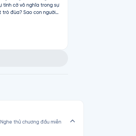
 tình cờ vô nghĩa trong sự
ột trò đùa? Sao con người
 rất lâu trước đó, vậy sao
 cái
một sự tình cờ vô nghĩa thì
sống từng chút một thì điều
vì tác phẩm liên quan đến
ến tôi phải ra đường vừa đi
t lần nữa xin chân thành cảm ơn.
m. Nghe thử chương đầu miễn