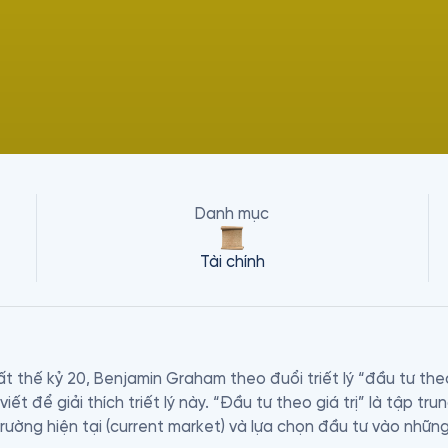
Danh mục
Tài chính
ất thế kỷ 20, Benjamin Graham theo đuổi triết lý “đầu tư theo 
ết để giải thích triết lý này. “Đầu tư theo giá trị” là tập trun
rường hiện tại (current market) và lựa chọn đầu tư vào những c