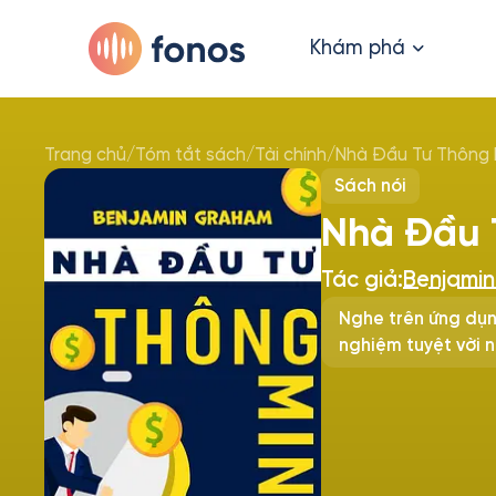
Khám phá
Trang chủ
/
Tóm tắt sách
/
Tài chính
/
Nhà Đầu Tư Thông 
Sách nói
Nhà Đầu 
Tác giả:
Benjami
Nghe trên ứng dụn
nghiệm tuyệt vời n