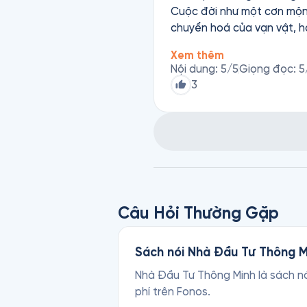
Cuộc đời như một cơn mộng 
chuyển hoá của vạn vật, ha
chúng ta lại mong cầu một
Xem thêm
chúng ta lại sợ hãi đến thế khi s
Nội dung
:
5
/5
Giọng đọc
:
5
chết nhưng lại gợi lên tron
3
nó lại có cái gì đó vô cùng
này lại hiện lên càng rõ nét và đầy ám ảnh. Xin chân thành cảm ơn t
đã mang lại một tác phẩm rất đáng đọc và suy ngẫm. 
việc lồng tiếng tuỳ theo n
cái chết nên phần âm thanh
Câu Hỏi Thường Gặp
Sách nói Nhà Đầu Tư Thông Mi
Nhà Đầu Tư Thông Minh là sách nó
phí trên Fonos.