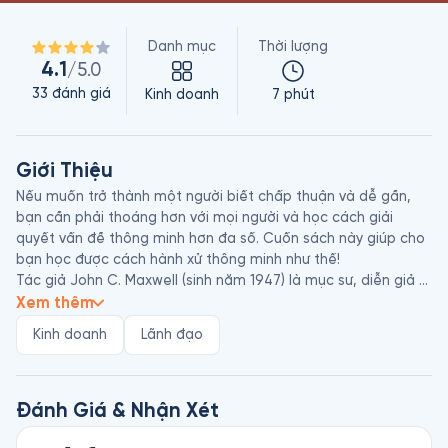
Danh mục
Thời lượng
4.1
/5.0
33
đánh giá
Kinh doanh
7 phút
Giới Thiệu
Nếu muốn trở thành một người biết chấp thuận và dễ gần, 
bạn cần phải thoáng hơn với mọi người và học cách giải 
quyết vấn đề thông minh hơn đa số. Cuốn sách này giúp cho 
bạn học được cách hành xử thông minh như thế!

Tác giả John C. Maxwell (sinh năm 1947) là mục sư, diễn giả 
uy tín với hơn 20 năm kinh nghiệm nghiên cứu và giảng dạy về 
Xem thêm
khả năng lãnh đạo ở Mỹ và thế giới. Ông cũng là một trong số 
Kinh doanh
Lãnh đạo
tác giả có nhiều đầu sách về chủ đề lãnh đạo nhất trên 
Amazon, là tác giả sách bán chạy số 1 theo bình chọn của 
tạp chí New York Times với hơn 24.000 bản sách đã được 
bán ra. Maxwell sáng lập John Maxwell Company, John 
Đánh Giá & Nhận Xét
Maxwell Team và EQUIP, một tổ chức phi lợi nhuận đã đào 