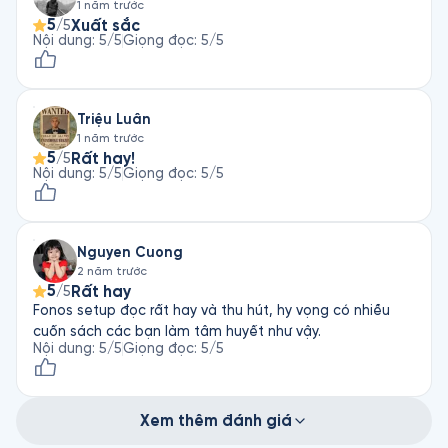
1 năm trước
5
Xuất sắc
/5
Nội dung
:
5
/5
Giọng đọc
:
5
/5
Triệu Luân
1 năm trước
5
Rất hay!
/5
Nội dung
:
5
/5
Giọng đọc
:
5
/5
Nguyen Cuong
2 năm trước
5
Rất hay
/5
Fonos setup đọc rất hay và thu hút, hy vọng có nhiều
cuốn sách các bạn làm tâm huyết như vậy.
Nội dung
:
5
/5
Giọng đọc
:
5
/5
Xem thêm đánh giá