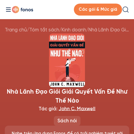
Các gói & Mức giá
Trang chủ
/
Tóm tắt sách
/
Kinh doanh
/
Nhà Lãnh Đạo Giỏi Giải Quyết Vấn Đề Như Thế Nào
Nhà Lãnh Đạo Giỏi Giải Quyết Vấn Đề Như
Thế Nào
Tác giả:
John C. Maxwell
Sách nói
Nghe trên ứng dụng Fonos để có trải nghiệm tuyệt vời