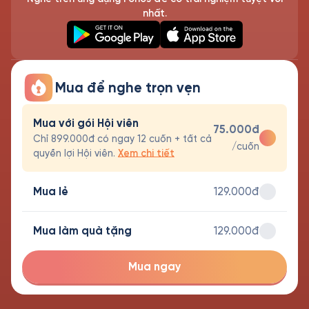
nhất.
Mua để nghe trọn vẹn
Mua với gói Hội viên
75.000đ
Chỉ 899.000đ có ngay 12 cuốn + tất cả
/cuốn
quyền lợi Hội viên.
Xem chi tiết
Mua lẻ
129.000đ
Mua làm quà tặng
129.000đ
Mua ngay