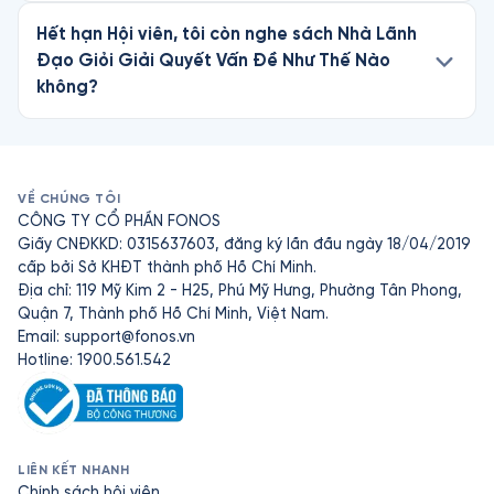
Hết hạn Hội viên, tôi còn nghe sách Nhà Lãnh
Đạo Giỏi Giải Quyết Vấn Đề Như Thế Nào
không?
VỀ CHÚNG TÔI
CÔNG TY CỔ PHẦN FONOS
Giấy CNĐKKD: 0315637603, đăng ký lần đầu ngày 18/04/2019
cấp bởi Sở KHĐT thành phố Hồ Chí Minh.
Địa chỉ: 119 Mỹ Kim 2 - H25, Phú Mỹ Hưng, Phường Tân Phong,
Quận 7, Thành phố Hồ Chí Minh, Việt Nam.
Email:
support@fonos.vn
Hotline: 1900.561.542
LIÊN KẾT NHANH
Chính sách hội viên