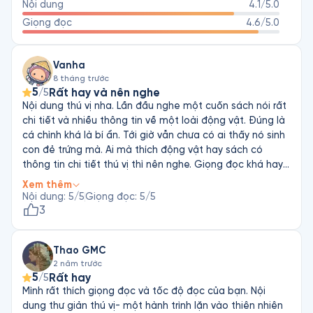
Nội dung
4.1
/5.0
Huawei, Legend Holdings Group, Fosun Group, Wanda Group…
Giọng đọc
4.6
/5.0
Vanha
8 tháng trước
5
Rất hay và nên nghe
/5
Nội dung thú vị nha. Lần đầu nghe một cuốn sách nói rất
chi tiết và nhiều thông tin về một loài động vật. Đúng là
cá chình khá là bí ẩn. Tới giờ vẫn chưa có ai thấy nó sinh
con đẻ trứng mà. Ai mà thích động vật hay sách có
thông tin chi tiết thú vị thì nên nghe. Giọng đọc khá hay,
rất hợp với cuốn này. Đọc thì phát âm rất rõ nha. Mấy từ
Xem thêm
khoa học tiếng Anh đọc chuẩn luôn. Thật tiếc là Fonos
Nội dung
:
5
/5
Giọng đọc
:
5
/5
chưa có cho tên của người đọc. Mong cho tên nha! Nói
3
chung thì ổn, nên nghe. Ai thích nữa về biển hay thông tin
thú vị thì cũng nên nghe cuốn “Hai vạn dặm dưới biển”
Thao GMC
hoặc mấy cuốn của bộ “Chân dung những người thay đổi
2 năm trước
thế giới” (có trên Fonos) nha!
5
Rất hay
/5
Mình rất thích giọng đọc và tốc độ đọc của bạn. Nội
dung thư giản thú vị- một hành trình lặn vào thiên nhiên