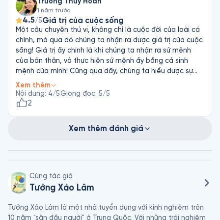
Trương Thúy Hoàn
1 năm trước
4.5
Giá trị của cuộc sống
/5
Một câu chuyện thú vị, không chỉ là cuộc đời của loài cá
chình, mà qua đó chúng ta nhận ra được giá trị của cuộc
sống! Giá trị ấy chính là khi chúng ta nhận ra sứ mệnh
của bản thân, và thực hiện sứ mệnh ấy bằng cả sinh
mệnh của mình! Cũng qua đấy, chúng ta hiểu được sự
màu nhiệm của tự nhiên, không có gì là dư thừa, chỉ là
Xem thêm
do sự hiểu biết của chúng ta còn giới hạn mà thôi, và sự
Nội dung
:
4
/5
Giọng đọc
:
5
/5
can thiệp không cần thiết vào tự nhiên đã và đang làm
2
đảo lộn mọi thứ! Hãy tôn trọng tất cả những sinh vật
đang đồng hành cùng chúng ta trên hành tinh này, đó
Xem thêm đánh giá
cũng là thông điệp mà quyển sách này mang đến!
Cùng tác giả
Tưởng Xảo Lâm
Tưởng Xảo Lâm là một nhà tuyển dụng với kinh nghiệm trên 
10 năm "săn đầu người" ở Trung Quốc. Với những trải nghiệm 