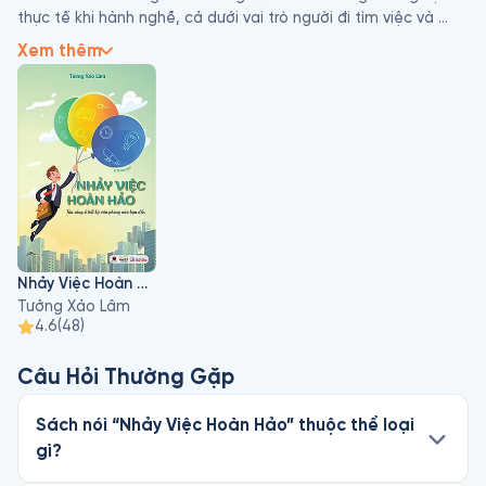
thực tế khi hành nghề, cả dưới vai trò người đi tìm việc và 
người tuyển dụng, Tưởng Xảo Lâm đã đúc kết ra những bài 
Xem thêm
học và giá trị quý giá trong quá trình tìm kiếm công việc phù 
hợp với mỗi người.
Nhảy Việc Hoàn Hảo
Tưởng Xảo Lâm
4.6
(
48
)
Câu Hỏi Thường Gặp
Sách nói “Nhảy Việc Hoàn Hảo” thuộc thể loại
gì?