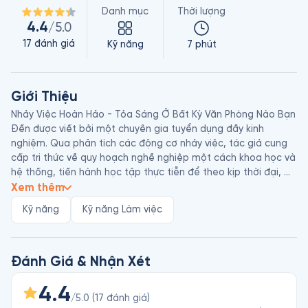
Danh mục
Thời lượng
4.4
/5.0
17
đánh giá
Kỹ năng
7 phút
Giới Thiệu
Nhảy Việc Hoàn Hảo - Tỏa Sáng Ở Bất Kỳ Văn Phòng Nào Bạn 
Đến được viết bởi một chuyên gia tuyển dụng đầy kinh 
nghiệm. Qua phân tích các động cơ nhảy việc, tác giả cung 
cấp tri thức về quy hoạch nghề nghiệp một cách khoa học và 
hệ thống, tiến hành học tập thực tiễn để theo kịp thời đại, 
cùng những cách thức vượt qua trở ngại.

Xem thêm
Kỹ năng
Kỹ năng Làm việc
Tưởng Xảo Lâm là một nhà tuyển dụng với kinh nghiệm trên 
10 năm “săn đầu người” ở Trung Quốc. Với những kinh nghiệm 
cá nhân và trải nghiệm thực tế khi hành nghề, cả dưới vai trò 
người đi tìm việc và người tuyển dụng, cô chia sẻ nhiều ví dụ 
Đánh Giá & Nhận Xét
thực tế trong hơn 10 năm lựa chọn ứng viên cho vị trí giám 
đốc điều hành cấp cao của các công ty và tập đoàn đa quốc 
4.4
/5.0
(
17
đánh giá
)
gia hàng đầu thế giới như: Motorola, Nokia, GE, IBM, AMD, 