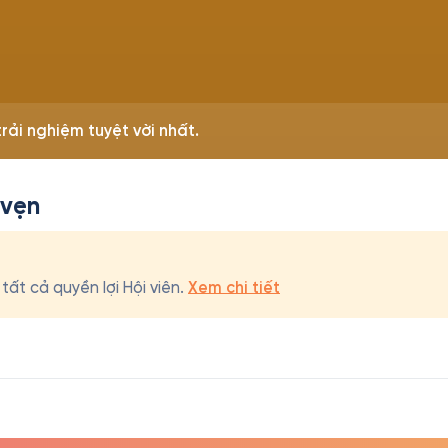
rải nghiệm tuyệt vời nhất.
 vẹn
ất cả quyền lợi Hội viên.
Xem chi tiết