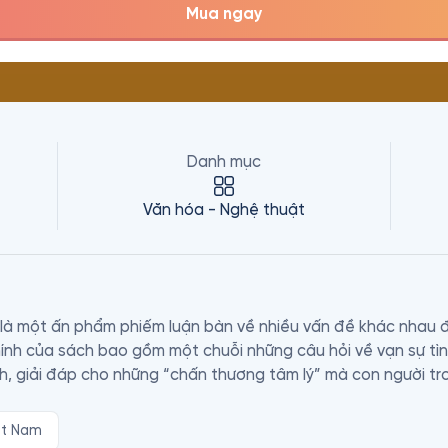
Mua ngay
Danh mục
Văn hóa - Nghệ thuật
à một ấn phẩm phiếm luận bàn về nhiều vấn đề khác nhau đã
ính của sách bao gồm một chuỗi những câu hỏi về vạn sự tình
ch, giải đáp cho những “chấn thương tâm lý” mà con người tro
ệt Nam