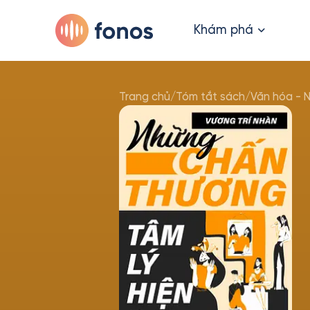
Khám phá
Trang chủ
/
Tóm tắt sách
/
Văn hóa - 