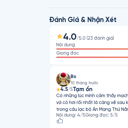
Đánh Giá & Nhận Xét
4.0
/5.0
(
23
đánh giá
)
Nội dung
Giọng đọc
Bo
10 tháng trước
Tạm ổn
4.5
/5
Có những lúc mình cảm thấy mạch 
và có hơi rối nhất là càng về sau 
trong câu lạc bộ Án Mạng Thứ Nă
Nội dung
:
4
/5
Giọng đọc
:
5
/5