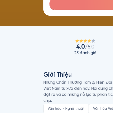
4.0
/5.0
23
đánh giá
Giới Thiệu
Những Chấn Thương Tâm Lý Hiện Đại l
Việt Nam từ xưa đến nay. Nội dung ch
đặt ra và có những nỗ lực tự phân tí
chịu.
Văn hóa - Nghệ thuật
Văn hóa Vi