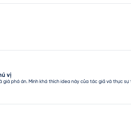
hú vị
già phá án. Mình khá thích idea này của tác giả và thực s