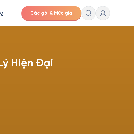
ng
Các gói & Mức giá
ý Hiện Đại