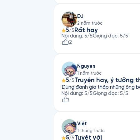
DJ
2 năm trước
Rất hay
5
/5
Nội dung
:
5
/5
Giọng đọc
:
5
/5
2
Nguyen
1 năm trước
Truyện hay, ý tưởng t
5
/5
Đừng đánh giá thấp những ông bà 
Nội dung
:
5
/5
Giọng đọc
:
5
/5
Việt
1 tháng trước
Tuyệt vời
5
/5