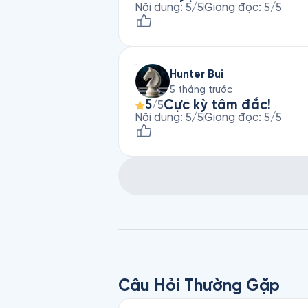
Nội dung
:
5
/5
Giọng đọc
:
5
/5
Hunter Bui
5 tháng trước
Cực kỳ tâm đắc!
5
/5
Nội dung
:
5
/5
Giọng đọc
:
5
/5
Câu Hỏi Thường Gặp