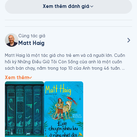
Xem thêm đánh giá
Cùng tác giả
Matt Haig
Matt Haig là một tác giả cho trẻ em và cả người lớn. Cuốn 
hồi ký Những Điều Giữ Tôi Còn Sống của anh là một cuốn 
sách bán chạy, nằm trong top 10 của Anh trong 46 tuần. 
Cuốn sách dành cho trẻ em của anh mang tên A Boy Called 
Xem thêm
Christmas đã thành công rực rỡ và được dịch ra hơn 40 thứ 
tiếng. Cuốn sách này đang được dựng thành phim với sự 
tham gia của Maggie Smith, Sally Hawkins và Jim Broadbent 
và The Guardian đã gọi nó là một 'tác phẩm kinh điển tức 
thì'. Các tiểu thuyết dành cho người lớn của anh bao gồm 
How To Stop Time, The Radleys, The Humans từng đoạt giải 
thưởng và cuốn sách bán chạy The Midnight Library.

Anh đã bán được hơn ba triệu cuốn sách trên toàn thế giới.