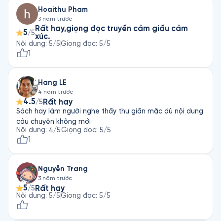
Hoaithu Pham
3 năm trước
Rất hay,giọng đọc truyền cảm giầu cảm
5
/5
xúc.
Nội dung
:
5
/5
Giọng đọc
:
5
/5
1
Hang LE
4 năm trước
4.5
Rất hay
/5
Sách hay làm người nghe thấy thư giãn mặc dù nội dung
câu chuyện không mới
Nội dung
:
4
/5
Giọng đọc
:
5
/5
1
Nguyễn Trang
3 năm trước
5
Rất hay
/5
Nội dung
:
5
/5
Giọng đọc
:
5
/5