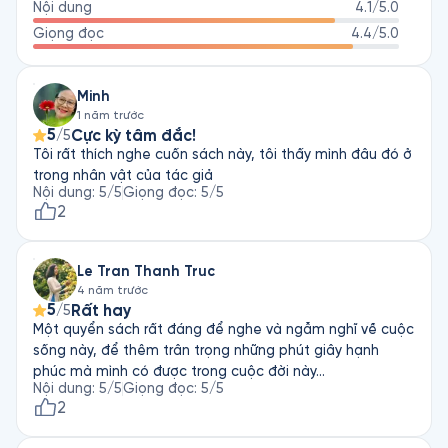
Nội dung
4.1
/5.0
Giọng đọc
4.4
/5.0
Minh
1 năm trước
5
Cực kỳ tâm đắc!
/5
Tôi rất thích nghe cuốn sách này, tôi thấy mình đâu đó ở
trong nhân vật của tác giả
Nội dung
:
5
/5
Giọng đọc
:
5
/5
2
Le Tran Thanh Truc
4 năm trước
5
Rất hay
/5
Một quyển sách rất đáng để nghe và ngẫm nghĩ về cuộc
sống này, để thêm trân trọng những phút giây hạnh
phúc mà mình có được trong cuộc đời này...
Nội dung
:
5
/5
Giọng đọc
:
5
/5
2