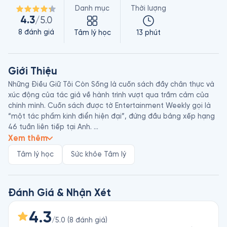
Danh mục
Thời lượng
4.3
/5.0
8
đánh giá
Tâm lý học
13 phút
Giới Thiệu
Những Điều Giữ Tôi Còn Sống là cuốn sách đầy chân thực và 
xúc động của tác giả về hành trình vượt qua trầm cảm của 
chính mình. Cuốn sách được tờ Entertainment Weekly gọi là 
“một tác phẩm kinh điển hiện đại”, đứng đầu bảng xếp hạng 
46 tuần liên tiếp tại Anh. 

Matt Haig sinh năm 1975 tại Sheffield, Anh Quốc. Bên cạnh 
Xem thêm
việc viết báo thường xuyên cho các tờ The Guardian, The 
Tâm lý học
Sức khỏe Tâm lý
Sunday Times, The Independent, anh còn viết tiểu thuyết. 
Một số tác phẩm nổi bật của Matt Haig có thể kể như A Boy 
Called Christmas, The Radleys, The Humans và The Midnight 
Library. Tất cả đều được chuyển ngữ sang nhiều thứ tiếng và 
Đánh Giá & Nhận Xét
được bạn đọc trên khắp thế giới đón nhận.
4.3
/5.0
(
8
đánh giá
)