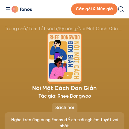
Các gói & Mức giá
Trang chủ
/
Tóm tắt sách
/
Kỹ năng
/
Nói Một Cách Đơn Giản
Nói Một Cách Đơn Giản
Tác giả:
Rhee Dongwoo
Sách nói
Nghe trên ứng dụng Fonos để có trải nghiệm tuyệt vời
nhất.