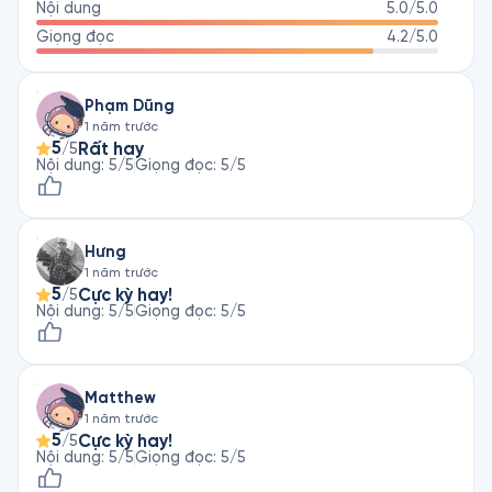
Nội dung
5.0
/5.0
Giọng đọc
4.2
/5.0
Phạm Dũng
1 năm trước
5
Rất hay
/5
Nội dung
:
5
/5
Giọng đọc
:
5
/5
Hưng
1 năm trước
5
Cực kỳ hay!
/5
Nội dung
:
5
/5
Giọng đọc
:
5
/5
Matthew
1 năm trước
5
Cực kỳ hay!
/5
Nội dung
:
5
/5
Giọng đọc
:
5
/5