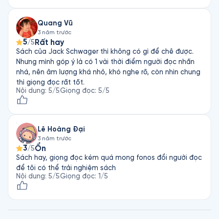
Quang Vũ
3 năm trước
5
Rất hay
/5
Sách của Jack Schwager thì không có gì để chê được.
Nhưng mình góp ý là có 1 vài thời điểm người đọc nhấn
nhá, nên âm lượng khá nhỏ, khó nghe rõ, còn nhìn chung
thì giọng đọc rất tốt.
Nội dung
:
5
/5
Giọng đọc
:
5
/5
Lê Hoàng Đại
3 năm trước
3
Ổn
/5
Sách hay, giọng đọc kém quá mong fonos đổi người đọc
để tôi có thể trải nghiệm sách
Nội dung
:
5
/5
Giọng đọc
:
1
/5