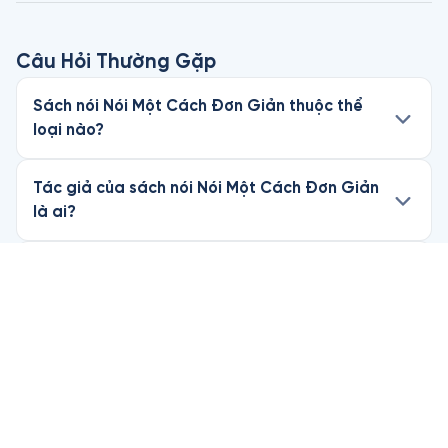
Câu Hỏi Thường Gặp
Sách nói Nói Một Cách Đơn Giản thuộc thể
loại nào?
Tác giả của sách nói Nói Một Cách Đơn Giản
là ai?
Tôi có thể nghe thử sách nói Nói Một Cách
Đơn Giản miễn phí không?
Làm thế nào để nghe trọn bộ sách nói Nói Một
Cách Đơn Giản trên Fonos?
Hết hạn Hội viên, tôi còn nghe sách Nói Một