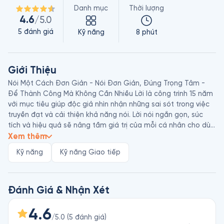
Danh mục
Thời lượng
4.6
/5.0
5
đánh giá
Kỹ năng
8 phút
Giới Thiệu
Nói Một Cách Đơn Giản - Nói Đơn Giản, Đúng Trọng Tâm - 
Để Thành Công Mà Không Cần Nhiều Lời là công trình 15 năm 
với mục tiêu giúp độc giả nhìn nhận những sai sót trong việc 
truyền đạt và cải thiện khả năng nói. Lời nói ngắn gọn, súc 
tích và hiệu quả sẽ nâng tầm giá trị của mỗi cá nhân cho dù 
họ đang làm việc ở bất kỳ ngành nghề nào.  

Xem thêm
Kỹ năng
Kỹ năng Giao tiếp
Rhee Dongwoo là một giám tuyển sách - chuyên gia đọc, 
phân loại, tóm tắt nội dung sách thuộc lĩnh vực kinh tế trên 
app Audio Clip của mạng xã hội Hàn Quốc - Naver. Rhee 
Dongwoo tốt nghiệp khoa Luật của Đại học Halim, thạc sĩ 
Đánh Giá & Nhận Xét
khoa Báo chí của Đại học Yonsei và công tác tại báo Kinh Tế 
Hàn Quốc, công ty phần mềm Miraenet và viện nghiên cứu 
4.6
/5.0
(
5
đánh giá
)