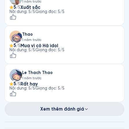
1 năm trước
5
Xuất sắc
/5
Nội dung
:
5
/5
Giọng đọc
:
5
/5
Thao
1 năm trước
5
Mua vì cô Hà idol
/5
Nội dung
:
5
/5
Giọng đọc
:
5
/5
Le Thach Thao
1 năm trước
5
Rất hay
/5
Nội dung
:
5
/5
Giọng đọc
:
5
/5
Xem thêm đánh giá