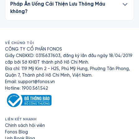
Pháp Ăn Uống Cải Thiện Lưu Thông Máu
không?
VỀ CHÚNG TÔI
CÔNG TY CỔ PHẦN FONOS
Giấy CNĐKKD: 0315637603, đăng ký lần đầu ngày 18/04/2019
cấp bởi Sở KHĐT thành phố Hồ Chí Minh.
Địa chỉ: 119 Mỹ Kim 2 - H25, Phú Mỹ Hưng, Phường Tân Phong,
Quận 7, Thành phố Hồ Chí Minh, Việt Nam.
Email:
support@fonos.vn
Hotline: 1900.561.542
LIÊN KẾT NHANH
Chính sách hội viên
Fonos Blog
Linh Book Blog