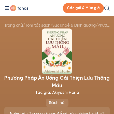
Các gói & Mức giá
Trang chủ
/
Tóm tắt sách
/
Sức khoẻ & Dinh dưỡng
/
Phương Pháp Ăn Uống Cải Thiện Lưu Thông Máu
Phương Pháp Ăn Uống Cải Thiện Lưu Thông
Máu
Tác giả:
Akiyoshi Horie
Sách nói
Nghe trên ứng dụng Fonos để có trải nghiệm tuyệt vời