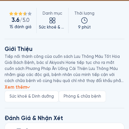
Danh mục
Thời lượng
3.6
/5.0
15
đánh giá
Sức khoẻ & Dinh dưỡng
9 phút
Giới Thiệu
Tiếp nối thành công của cuốn sách Lưu Thông Máu Tốt Hóa 
Giải Bách Bệnh, bác sĩ Akiyoshi Horie tiếp tục cho ra mắt 
cuốn sách Phương Pháp Ăn Uống Cải Thiện Lưu Thông Máu 
nhằm giúp các độc giả, bệnh nhân của mình tiếp cận với 
cách chữa bệnh vô cùng hiệu quả chỉ nhờ thay đổi khẩu phần 
ăn, cải thiện chất lượng bữa ăn và bổ sung những chất dinh 
Xem thêm
dưỡng mà cơ thể còn thiếu. Thông qua việc ăn uống đúng 
Sức khoẻ & Dinh dưỡng
Phòng & chữa bệnh
cách, lưu thông máu thông thuận, mọi vấn đề liên quan đến 
sức khỏe thân - tâm của chúng ta sẽ nhanh chóng được giải 
quyết. Từ đó dẫn chúng ta đến một cuộc sống khỏe mạnh, 
vui vẻ và tích cực hơn.

Đánh Giá & Nhận Xét
Akiyoshi Horie sinh năm 1974, là một bác sĩ theo phương pháp 