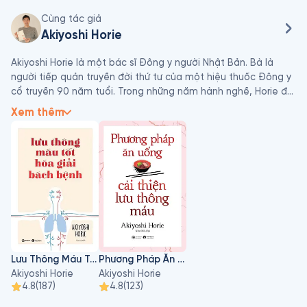
Cùng tác giả
Akiyoshi Horie
Akiyoshi Horie là một bác sĩ Đông y người Nhật Bản. Bà là 
người tiếp quản truyền đời thứ tư của một hiệu thuốc Đông y 
cổ truyền 90 năm tuổi. Trong những năm hành nghề, Horie đã 
có kinh nghiệm chữa trị cho khoảng 50.000 trường hợp bệnh 
Xem thêm
nhân trên khắp nước Nhật và cả nước ngoài, từ đau bụng 
kinh, lạc nội mạc tử cung, vô sinh hiếm muộn đến trầm cảm, 
làm đẹp và giảm cân. Không giống như phương pháp chữa trị 
Tây y, chữa trị Đông y đòi hỏi Akiyoshi Horie phải dành hàng 
giờ để khám và chẩn đoán, theo dõi sát sao mức độ cải 
thiện thể chất và tinh thần của người bệnh và mỗi đơn thuốc 
là sự kết hợp của hàng trăm loại thảo dược khác nhau. Trong 
suốt quá trình tích góp kinh nghiệm chậm rãi và phong phú 
trong hơn một thập kỷ, Akiyoshi Horie nhận ra được liên hệ 
mật thiết giữa cơ thể với tinh thần và việc lưu thông máu 
Lưu Thông Máu Tốt Hoá Giải Bách Bệnh
Phương Pháp Ăn Uống Cải Thiện Lưu Thông Máu
thật sự ảnh hưởng triệt để đến thân-tâm ta mỗi ngày.
Akiyoshi Horie
Akiyoshi Horie
4.8
(
187
)
4.8
(
123
)