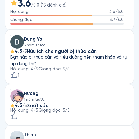
trị liệu tận gốc của y học Đông phương, lấy trọng tâm là sự 
3.6
/5.0
(
15
đánh giá
)
lưu thông máu trong cơ thể con người. Phương pháp điều trị 
Nội dung
3.6
/5.0
của ông được đánh giá cao và đã chữa được các vấn đề 
thân - tâm như vô sinh, trầm cảm, thừa cân, mất nhận thức,… 
Giọng đọc
3.7
/5.0
cho hơn 50.000 bệnh nhân trong và ngoài nước.
Dung Vo
3 năm trước
4.5
Hữu ích cho người bị thừa cân
/5
Bạn nào bị thừa cân và tiểu đường nên tham khảo và tự
áp dụng thử.
Nội dung
:
4
/5
Giọng đọc
:
5
/5
1
Hương
1 năm trước
4.5
Xuất sắc
/5
Nội dung
:
4
/5
Giọng đọc
:
5
/5
Thịnh