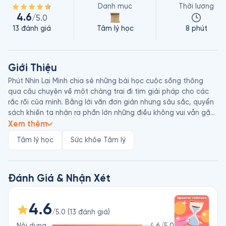
Danh mục
Thời lượng
4.6
/5.0
13
đánh giá
Tâm lý học
8 phút
Giới Thiệu
Phút Nhìn Lại Mình chia sẻ những bài học cuộc sống thông 
qua câu chuyện về một chàng trai đi tìm giải pháp cho các 
rắc rối của mình. Bằng lời văn đơn giản nhưng sâu sắc, quyển 
sách khiến ta nhận ra phần lớn những điều không vui vẫn gặp 
thường ngày đều xuất phát từ việc ta không biết yêu thương 
Xem thêm
bản thân mình, đồng thời hướng dẫn cách dành một phút 
Tâm lý học
Sức khỏe Tâm lý
cho chính mình để trở nên hạnh phúc hơn trong cuộc sống. 

Spencer Johnson sinh năm 1938, là bác sĩ, và tiến sĩ tâm lý 
người Mỹ. Ông từng là Giám đốc truyền thông của công ty 
Đánh Giá & Nhận Xét
Medtronic, nhà nghiên cứu tâm lý tại Viện Nghiên cứu Tổng 
hợp, và chuyên viên nghiên cứu của Trung tâm nghiên cứu 
4.6
Nhân học. Đồng thời, ông còn là tác giả và đồng tác giả của 
/5.0
(
13
đánh giá
)
nhiều đầu sách nổi tiếng, trong đó có Ai Lấy Miếng Pho Mát 
Nội dung
4.6
/5.0