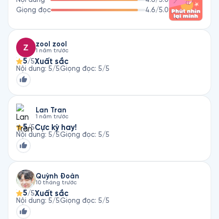
Của Tôi?, Phút Nhìn Lại Mình, Quà Tặng Diệu Kỳ, Những Quyết 
Giọng đọc
4.6
/5.0
zool zool
1 năm trước
5
Xuất sắc
/5
Nội dung
:
5
/5
Giọng đọc
:
5
/5
Lan Tran
1 năm trước
5
Cực kỳ hay!
/5
Nội dung
:
5
/5
Giọng đọc
:
5
/5
Quỳnh Đoàn
10 tháng trước
5
Xuất sắc
/5
Nội dung
:
5
/5
Giọng đọc
:
5
/5