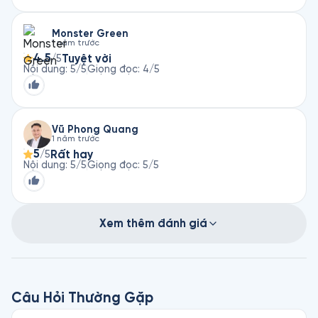
Monster Green
1 năm trước
4.5
Tuyệt vời
/5
Nội dung
:
5
/5
Giọng đọc
:
4
/5
Vũ Phong Quang
1 năm trước
5
Rất hay
/5
Nội dung
:
5
/5
Giọng đọc
:
5
/5
Xem thêm đánh giá
Câu Hỏi Thường Gặp