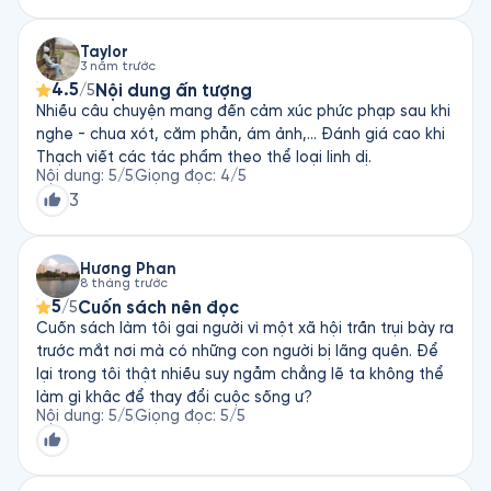
Taylor
3 năm trước
4.5
Nội dung ấn tượng
/5
Nhiều câu chuyện mang đến cảm xúc phức phạp sau khi
nghe - chua xót, căm phẫn, ám ảnh,... Đánh giá cao khi
Thạch viết các tác phẩm theo thể loại linh dị.
Nội dung
:
5
/5
Giọng đọc
:
4
/5
3
Hương Phan
8 tháng trước
5
Cuốn sách nên đọc
/5
Cuốn sách làm tôi gai người vì một xã hội trần trụi bày ra
trước mắt nơi mà có những con người bị lãng quên. Để
lại trong tôi thật nhiều suy ngẫm chẳng lẽ ta không thể
làm gì khâc để thay đổi cuộc sống ư?
Nội dung
:
5
/5
Giọng đọc
:
5
/5