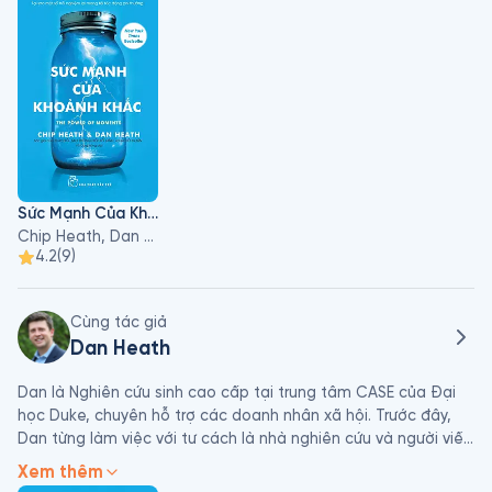
Lithuania. Chip đã tư vấn với các khách hàng khác nhau, từ 
Google và Gap đến Tổ chức Bảo tồn Thiên nhiên và Hiệp hội 
Tim mạch Hoa Kỳ.
Sức Mạnh Của Khoảnh Khắc
Chip Heath, Dan Heath
4.2
(
9
)
Cùng tác giả
Dan Heath
Dan là Nghiên cứu sinh cao cấp tại trung tâm CASE của Đại 
học Duke, chuyên hỗ trợ các doanh nhân xã hội. Trước đây, 
Dan từng làm việc với tư cách là nhà nghiên cứu và người viết 
tình huống cho Trường Kinh doanh Harvard. Vào cuối những 
Xem thêm
năm 1990, Dan đồng sáng lập một công ty xuất bản sáng 