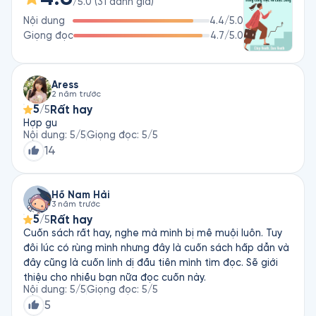
/5.0
(
31
đánh giá
)
Nội dung
4.4
/5.0
Cuốn sách Quyết Đoán sẽ là nguồn tham khảo hữu ích để 
Giọng đọc
4.7
/5.0
giúp bạn đưa ra những quyết định đúng đắn hơn trong đời. 
Bên cạnh đó, tác phẩm còn đề ra các phương thức làm chủ 
cảm xúc và sở thích cá nhân, không để chúng cản trở quá 
trình ra quyết định, cũng như kỹ năng cần chuẩn bị để chờ 
Aress
2 năm trước
đón các kết quả có thể xảy đến sau từng lựa chọn.

5
Rất hay
/5
Hợp gu
Sau đây, mời bạn cùng Fonos điểm qua 3 nội dung chính 
Nội dung
:
5
/5
Giọng đọc
:
5
/5
trong cuốn sách Quyết Đoán: Ra Quyết Định Hiệu Quả Trong 
14
Công Việc Và Cuộc Sống.
Hồ Nam Hải
3 năm trước
5
Rất hay
/5
Cuốn sách rất hay, nghe mà mình bị mê muội luôn. Tuy
đôi lúc có rùng mình nhưng đây là cuốn sách hấp dẫn và
đây cũng là cuốn linh dị đầu tiên mình tìm đọc. Sẽ giới
thiệu cho nhiều bạn nữa đọc cuốn này.
Nội dung
:
5
/5
Giọng đọc
:
5
/5
5