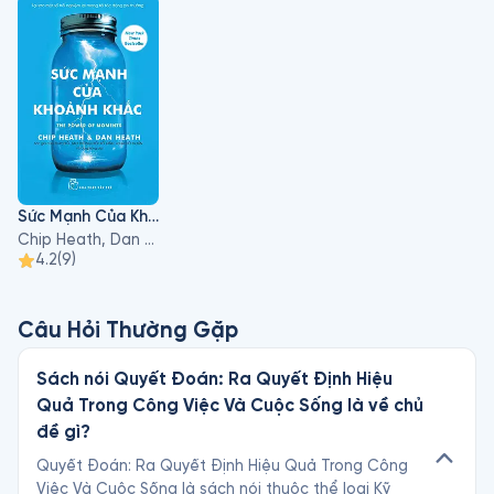
tạo có tên Thinkwell, công ty này trong gần 25 năm đã sản 
xuất một dòng sách giáo khoa đại học trực tuyến có video 
bài giảng của một số giáo sư hàng đầu của đất nước.
Sức Mạnh Của Khoảnh Khắc
Chip Heath, Dan Heath
4.2
(
9
)
Câu Hỏi Thường Gặp
Sách nói Quyết Đoán: Ra Quyết Định Hiệu
Quả Trong Công Việc Và Cuộc Sống là về chủ
đề gì?
Quyết Đoán: Ra Quyết Định Hiệu Quả Trong Công
Việc Và Cuộc Sống là sách nói thuộc thể loại Kỹ