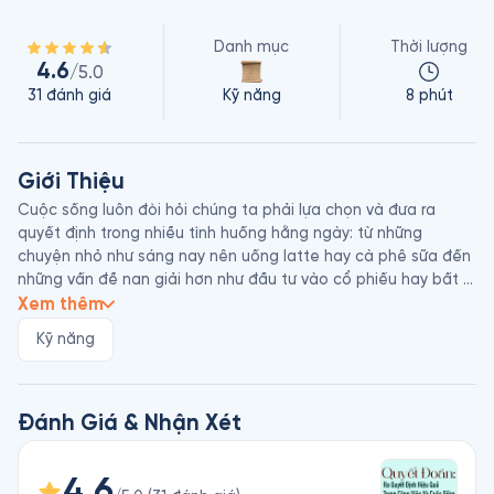
Danh mục
Thời lượng
4.6
/5.0
31
đánh giá
Kỹ năng
8 phút
Giới Thiệu
Cuộc sống luôn đòi hỏi chúng ta phải lựa chọn và đưa ra 
quyết định trong nhiều tình huống hằng ngày: từ những 
chuyện nhỏ như sáng nay nên uống latte hay cà phê sữa đến 
những vấn đề nan giải hơn như đầu tư vào cổ phiếu hay bất 
động sản. Và tất nhiên là cả những sự kiện trọng đại hơn như 
Xem thêm
lựa chọn công việc hay người bạn đời. 

Kỹ năng
Nhiều nghiên cứu đã chỉ ra rằng, trong đa số trường hợp, 
quyết định của chúng ta thường bị ảnh hưởng bởi góc nhìn 
chủ quan: bởi cảm xúc cá nhân, bởi những lựa chọn trong quá 
Đánh Giá & Nhận Xét
khứ, hoặc bởi thiên kiến tự tin thái quá về bản thân. Chúng 
dẫn đến quyết định thiếu sáng suốt và khiến chúng ta hối 
4.6
tiếc.
