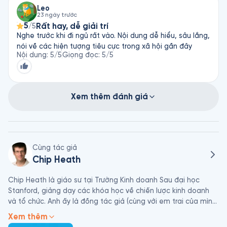
Leo
23 ngày trước
5
Rất hay, dễ giải trí
/5
Nghe trước khi đi ngủ rất vào. Nội dung dễ hiểu, sâu lắng,
nói về các hiện tượng tiêu cực trong xã hội gần đây
Nội dung
:
5
/5
Giọng đọc
:
5
/5
Xem thêm đánh giá
Cùng tác giả
Chip Heath
Chip Heath là giáo sư tại Trường Kinh doanh Sau đại học 
Stanford, giảng dạy các khóa học về chiến lược kinh doanh 
và tổ chức. Anh ấy là đồng tác giả (cùng với em trai của mình, 
Dan) của ba cuốn sách. Sách của họ đã được dịch sang hơn 
Xem thêm
30 ngôn ngữ bao gồm tiếng Thái, tiếng Ả Rập và tiếng 