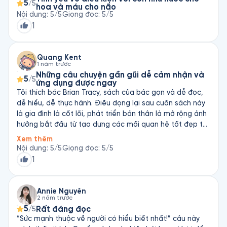
5
/5
hoa và máu cho não
Nội dung
:
5
/5
Giọng đọc
:
5
/5
1
Quang Kent
1 năm trước
Những câu chuyện gần gũi dễ cảm nhận và
5
/5
ứng dụng được ngay
Tôi thích bác Brian Tracy, sách của bác gọn và dễ đọc,
dễ hiểu, dễ thực hành. Điều đọng lại sau cuốn sách này
là gia đình là cốt lõi, phát triển bản thân là mở rộng ảnh
hưởng bắt đầu từ tạo dựng các mối quan hệ tốt đẹp từ
trong nhà trước. Xin cảm ơn Fonos vì cuốn sách hay.
Xem thêm
Nội dung
:
5
/5
Giọng đọc
:
5
/5
1
Annie Nguyễn
2 năm trước
5
Rất đáng đọc
/5
“Sức mạnh thuộc về người có hiểu biết nhất!” câu này