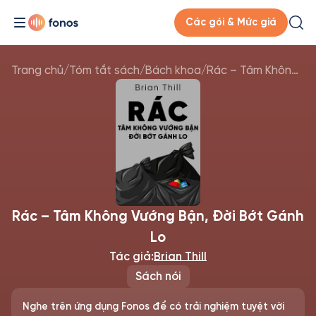
Các gói & Mức giá
Trang chủ
/
Tóm tắt sách
/
Bách khoa
/
Rác – Tâm Không Vướng Bận, Đời Bớt Gánh Lo
Rác – Tâm Không Vướng Bận, Đời Bớt Gánh
Lo
Tác giả:
Brian Thill
Sách nói
Nghe trên ứng dụng Fonos để có trải nghiệm tuyệt vời