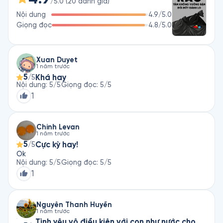
/5.0
(
20
đánh giá
)
Nội dung
4.9
/5.0
Giọng đọc
4.8
/5.0
Xuan Duyet
1 năm trước
5
Khá hay
/5
Nội dung
:
5
/5
Giọng đọc
:
5
/5
1
Chinh Levan
1 năm trước
5
Cực kỳ hay!
/5
Ok
Nội dung
:
5
/5
Giọng đọc
:
5
/5
1
Nguyễn Thanh Huyền
1 năm trước
Tình yêu vô điều kiện với con như nước cho