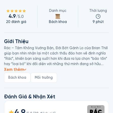
Danh mục
Thời lượng
4.9
/5.0
20
đánh giá
Bách khoa
9 phút
Giới Thiệu
Rác – Tâm Không Vướng Bận, Đời Bớt Gánh Lo của Brian Thill 
giúp bạn nhìn nhận lại một cách thấu đáo hơn về định nghĩa 
“Rác”, khiến bạn sáng suốt hơn khi đưa ra lựa chọn “bảo tồn” 
hay “loại bỏ” khi đối diện với những thứ mình đang sở hữu.

Xem thêm
Brian Thill là nhà báo sống và làm việc tại California (Mỹ). Anh 
Bách khoa
Môi trường
làm việc cho các tờ báo uy tín như The Atlantic, The 
Guardian, Jacobin, Mediations, 3:AM Magazine, Los Angeles 
Review Of Books,... 
Đánh Giá & Nhận Xét
4.9