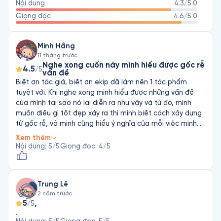
Nội dung
4.3
/5.0
Axline, là nhà tâm lý học và nhà trị liệu chuyên chữa trị chứng 
Giọng đọc
4.6
/5.0
rối loạn cảm xúc ở trẻ em. Bà nổi tiếng nhờ phương pháp trị 
liệu bằng đồ chơi. Liệu pháp này của bà vẫn được ứng dụng 
cho tới ngày nay, là một trong những phương pháp phổ biến 
Minh Hằng
nhất trong điều trị tâm lý cho trẻ. “Sa mạc nở hoa” là tên của 
11 tháng trước
một trong những ca chữa trị thành công điển hình của bà, mở 
Nghe xong cuốn này mình hiểu được gốc rễ
4.5
ra con đường mới trong cách thức tiếp cận và thiết lập quan 
/5
vấn đề
Biết ơn tác giả, biết ơn ekip đã làm nên 1 tác phẩm
tuyệt với. Khi nghe xong mình hiểu được những vấn đề
của mình tại sao nó lại diễn ra như vậy và từ đó, mình
muốn điều gì tốt đẹp xảy ra thì mình biết cách xây dựng
từ gốc rễ, và mình cũng hiểu ý nghĩa của mỗi việc mình
làm. Mình biết tại sao mình cần làm việc đó, xây dựng
Xem thêm
thói quen đó thì mình sẽ có nội động lực to lớn để thực
Nội dung
:
5
/5
Giọng đọc
:
4
/5
hiện hàng ngày hơn. Biết ơn nhân duyên đã cho mình cơ
hội được biết và nghe được thông tin này!
Trung Lê
2 năm trước
5
,
/5
.