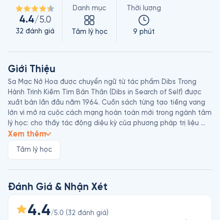
Danh mục
Thời lượng
4.4
/5.0
32
đánh giá
Tâm lý học
9 phút
Giới Thiệu
Sa Mạc Nở Hoa được chuyển ngữ từ tác phẩm Dibs Trong 
Hành Trình Kiếm Tìm Bản Thân (Dibs in Search of Self) được 
xuất bản lần đầu năm 1964. Cuốn sách từng tạo tiếng vang 
lớn vì mở ra cuộc cách mạng hoàn toàn mới trong ngành tâm 
lý học: cho thấy tác động diệu kỳ của phương pháp trị liệu 
bằng đồ chơi trong điều trị trẻ em bị rối loạn cảm xúc. Chỉ 
Xem thêm
bằng những trang tài liệu ngắn gọn và trung thực từ những 
Tâm lý học
buổi trị liệu được ghi âm lại, cuốn sách tạo cảm hứng và 
mang đến hi vọng cho các bậc cha mẹ gặp khó khăn trong 
giao tiếp với con cái, hoặc kém may mắn hơn là các em bị rối 
loạn tình cảm mà cha mẹ không hề hay biết. 

Đánh Giá & Nhận Xét
4.4
/5.0
(
32
đánh giá
)
Virginia M. Axline (1911 - 1988) có tên đầy đủ là Virginia Mae 