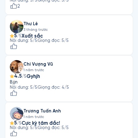
Nội dung
:
5
/5
Giọng đọc
:
5
/5
2
Thư Lê
3 tháng trước
5
Xuất sắc
/5
Nội dung
:
5
/5
Giọng đọc
:
5
/5
Chí Vượng Vũ
1 năm trước
4.5
Gyhjh
/5
Bjjn
Nội dung
:
5
/5
Giọng đọc
:
4
/5
Trương Tuấn Anh
1 năm trước
5
Cực kỳ tâm đắc!
/5
Nội dung
:
5
/5
Giọng đọc
:
5
/5