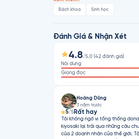
Phát Cuồng, Vật Lý Ngớ Ngẩn…
Bách khoa
Sinh học
Đánh Giá & Nhận Xét
4.8
/5.0
(
42
đánh giá
)
Nội dung
Giọng đọc
Hoàng Dũng
3 năm trước
Rất hay
5
/5
Tôi không ngờ vị tổng thống donal
kiyosaki lại trải qua những câu ch
của 2 doanh nhân của thế giới. Tôi