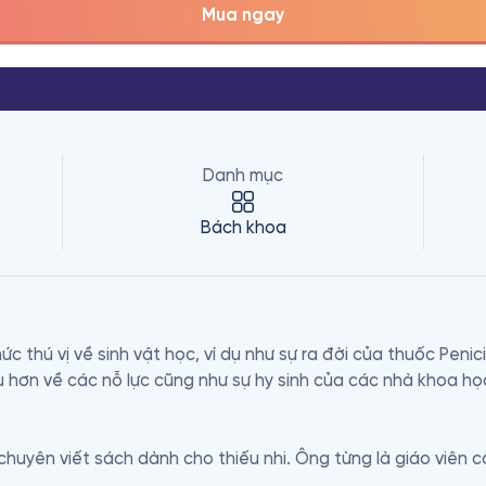
Mua ngay
Danh mục
Bách khoa
c thú vị về sinh vật học, ví dụ như sự ra đời của thuốc Penicill
ểu hơn về các nỗ lực cũng như sự hy sinh của các nhà khoa họ
huyên viết sách dành cho thiếu nhi. Ông từng là giáo viên cấ
ển hẳn sang nghiệp viết lách. Một số tác phẩm của ông gồm 