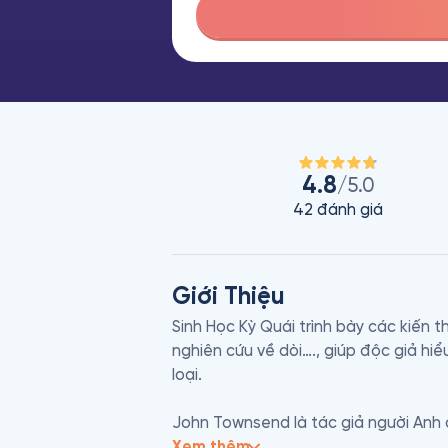
4.8
/5.0
42
đánh giá
Giới Thiệu
Sinh Học Kỳ Quái trình bày các kiến thứ
nghiên cứu về dòi…., giúp độc giả hi
loại.  

John Townsend là tác giả người Anh c
các trường tiểu học, trước khi chuy
Xem thêm