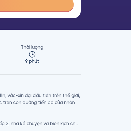
Thời lượng
9 phút
in, vắc-xin dại đầu tiên trên thế giới, 
c trên con đường tiến bộ của nhân 
p 2, nhà kể chuyện và biên kịch cho 
Những Phát Minh Kỳ Quặc, Hóa Học 