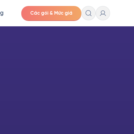
ng
Các gói & Mức giá