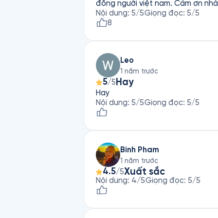
đồng người việt nam. Cảm ơn nhà 
Nội dung
:
5
/5
Giọng đọc
:
5
/5
8
Leo
1 năm trước
Hay
5
/5
Hay
Nội dung
:
5
/5
Giọng đọc
:
5
/5
Binh Pham
1 năm trước
Xuất sắc
4.5
/5
Nội dung
:
4
/5
Giọng đọc
:
5
/5