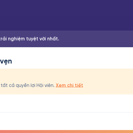
rải nghiệm tuyệt vời nhất.
 vẹn
ất cả quyền lợi Hội viên.
Xem chi tiết