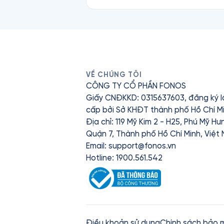
VỀ CHÚNG TÔI
CÔNG TY CỔ PHẦN FONOS
Giấy CNĐKKD: 0315637603, đăng ký l
cấp bởi Sở KHĐT thành phố Hồ Chí Mi
Địa chỉ: 119 Mỹ Kim 2 - H25, Phú Mỹ H
Quận 7, Thành phố Hồ Chí Minh, Việt
Email:
support@fonos.vn
Hotline: 1900.561.542
Điều khoản sử dụng
Chính sách bảo 