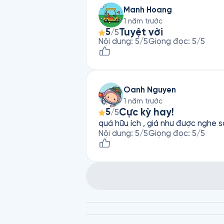
Manh Hoang
1 năm trước
Tuyệt vời
5
/5
Nội dung
:
5
/5
Giọng đọc
:
5
/5
Oanh Nguyen
1 năm trước
Cực kỳ hay!
5
/5
quá hữu ích , giá như được nghe 
Nội dung
:
5
/5
Giọng đọc
:
5
/5