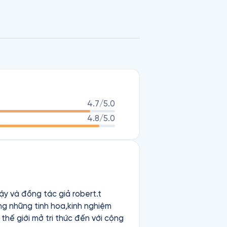
4.7
/5.0
4.8
/5.0
̣y và đồng tác giả robert.t
ởng những tinh hoa,kinh nghiệm
ế giới mở tri thức đến với cộng