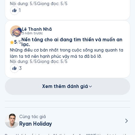
gấp gáp của xã hội hiện tại
Nội dung
:
5
/5
Giọng đọc
:
5
/5
1
Lê Thanh Nhã
5 năm trước
Nền tảng cho ai đang tìm thiền và muốn an
5
/5
lạc.
Những điều cơ bản nhất trong cuộc sống xung quanh ta
làm ta trở nên hạnh phúc vậy mà ta đã bỏ lỡ.
Nội dung
:
5
/5
Giọng đọc
:
5
/5
3
Xem thêm đánh giá
Cùng tác giả
Ryan Holiday