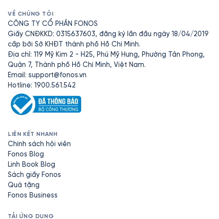
VỀ CHÚNG TÔI
CÔNG TY CỔ PHẦN FONOS
Giấy CNĐKKD: 0315637603, đăng ký lần đầu ngày 18/04/2019
cấp bởi Sở KHĐT thành phố Hồ Chí Minh.
Địa chỉ: 119 Mỹ Kim 2 - H25, Phú Mỹ Hưng, Phường Tân Phong,
Quận 7, Thành phố Hồ Chí Minh, Việt Nam.
Email:
support@fonos.vn
Hotline: 1900.561.542
LIÊN KẾT NHANH
Chính sách hội viên
Fonos Blog
Linh Book Blog
Sách giấy Fonos
Quà tặng
Fonos Business
TẢI ỨNG DỤNG