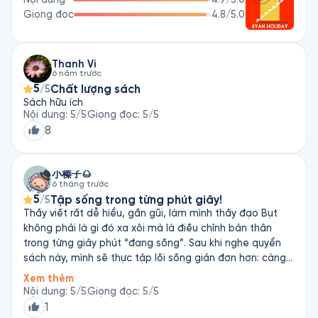
Giọng đọc
4.8
/5.0
Thanh Vi
6 năm trước
5
Chất lượng sách
/5
Sách hữu ích
Nội dung
:
5
/5
Giọng đọc
:
5
/5
8
小榛子🌰
6 tháng trước
5
Tập sống trong từng phút giây!
/5
Thầy viết rất dễ hiểu, gần gũi, làm mình thấy đạo Bụt
không phải là gì đó xa xôi mà là điều chỉnh bản thân
trong từng giây phút “đang sống”. Sau khi nghe quyển
sách này, mình sẽ thực tập lối sống giản đơn hơn: càng
ít mưu cầu - càng dễ hài lòng. Mà đọc quyển này mới
Xem thêm
biết là “có những ngôi sao đêm đêm mình thấy trên bầu
Nội dung
:
5
/5
Giọng đọc
:
5
/5
trời, nó chỉ là ánh sáng còn lưu lại giờ mới đến mắt ta,
1
chứ thực tế có khi không còn tồn tại!” - nghe đoạn này