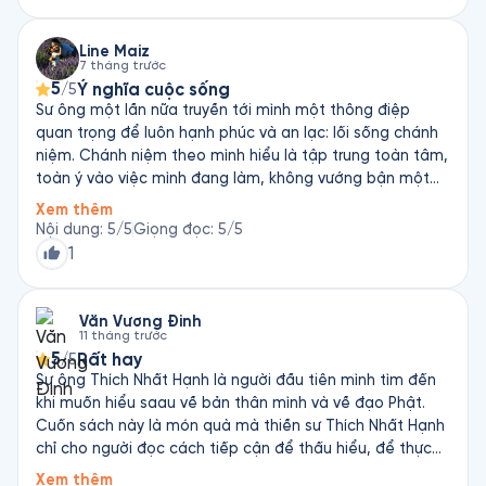
mình cảm giác thấm sự vô thường, thời gian đời người
quả như một cái chớp mắt… Cảm ơn Fonos đã mang
Line Maiz
7 tháng trước
đến cho mình cơ hội được biết đến quyển sách tuyệt vời
5
Ý nghĩa cuộc sống
/5
này! Mình sẽ nghe thêm các quyển Thầy viết.
Sư ông một lần nữa truyền tới mình một thông điệp
quan trọng để luôn hạnh phúc và an lạc: lối sống chánh
niệm. Chánh niệm theo mình hiểu là tập trung toàn tâm,
toàn ý vào việc mình đang làm, không vướng bận một
chút suy nghĩ, đắn đo gì tới những việc không liên quan.
Xem thêm
Chánh niệm khởi phát tình thương, sự tử tế và bao dung
Nội dung
:
5
/5
Giọng đọc
:
5
/5
tới muôn loài và tới chính bản thân mình. Chúng ta hoá
1
ra đều chỉ là một mà thôi. Dù biết là khó khăn nhưng mỗi
ngày mỗi chúng ta hãy tập ngồi yên quan sát chính bản
thân mình rồi dần dần ta thấy bình an được nuôi dưỡng
Văn Vương Đinh
11 tháng trước
lúc nào không hay. Biết ơn Sư ông vì những lời răn dạy
5
Rất hay
/5
giản dị mà sâu lắng!
Sư ông Thích Nhất Hạnh là người đầu tiên mình tìm đến
khi muốn hiểu saau về bản thân mình và về đạo Phật.
Cuốn sách này là món quà mà thiền sư Thích Nhất Hạnh
chỉ cho người đọc cách tiếp cận để thấu hiểu, để thực
hành sự an lạc, bình an và hạnh phúc trong cuộc sống
Xem thêm