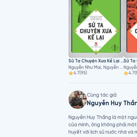
Sử Ta Chuyện Xưa Kể Lại - Tập 1
Nguyễn Như Mai, Nguyễn Quốc Tín, Nguyễn Huy Thắng
4.7
(
95
)
4.7
(
Cùng tác giả
Nguyễn Huy Thắ
Nguyễn Huy Thắng là một ngườ
của mình, ông không phải một 
huyết với lịch sử nước nhà và