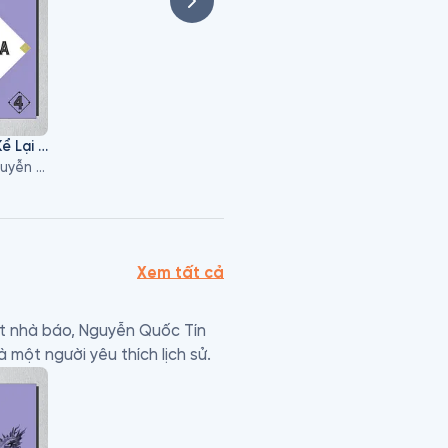
Sử Ta Chuyện Xưa Kể Lại - Tập 4
Nguyễn Như Mai, Nguyễn Quốc Tín, Nguyễn Huy Thắng
Xem tất cả
t nhà báo, Nguyễn Quốc Tín 
một người yêu thích lịch sử.