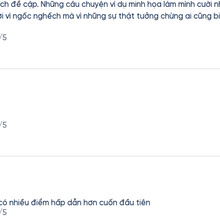
ch đề cập. Những câu chuyện ví dụ minh họa làm mình cười 
i vì ngốc nghếch mà vì những sự thật tưởng chừng ai cũng bi
/5
/5
có nhiều điểm hấp dẫn hơn cuốn đầu tiên
/5