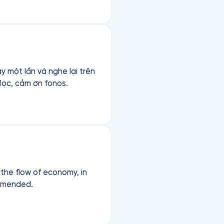
y một lần và nghe lại trên
đọc, cảm ơn fonos.
 the flow of economy, in
ommended.