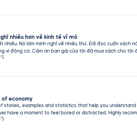
ghĩ nhiều hơn về kinh tế vĩ mô
t nhiều. Nó làm mình nghĩ về nhiều thứ. Đã đọc cuốn sách nà
g vì động cơ. Cảm ơn bạn gái của tôi đã mua sách cho tôi 
/5
on of economy
of stories, examples and statistics that help you understand
er have a moment to feel bored or distracted. Highly rec
/5