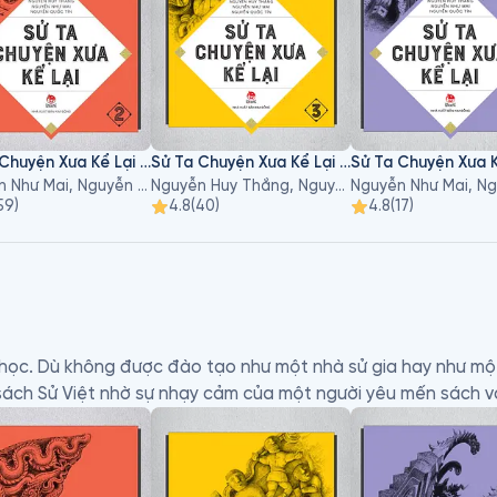
Sử Ta Chuyện Xưa Kể Lại - Tập 2
Sử Ta Chuyện Xưa Kể Lại - Tập 3
Nguyễn Như Mai, Nguyễn Quốc Tín, Nguyễn Huy Thắng
Nguyễn Huy Thắng, Nguyễn Như Mai, Nguyễn Quốc Tín
59
)
4.8
(
40
)
4.8
(
17
)
 học. Dù không được đào tạo như một nhà sử gia hay như mộ
ách Sử Việt nhờ sự nhạy cảm của một người yêu mến sách và 