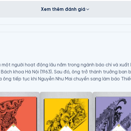
Xem thêm đánh giá
à một người hoạt động lâu năm trong ngành báo chí và xuất 
Bách khoa Hà Nội (1963). Sau đó, ông trở thành trưởng ban 
a ông tiếp tục khi Nguyễn Như Mai chuyển sang làm báo Thiếu
 ký tòa soạn báo Sinh viên Việt Nam. Hiện nay ông đang sốn