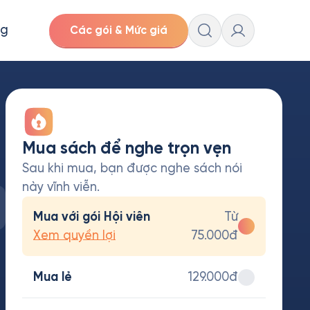
ng
Các gói & Mức giá
Mua sách để nghe trọn vẹn
Sau khi mua, bạn được nghe sách nói
này vĩnh viễn.
Mua với gói Hội viên
Từ
Xem quyền lợi
75.000đ
Mua lẻ
129.000đ