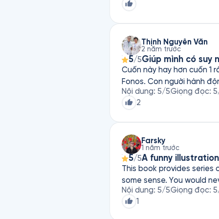
Thịnh Nguyễn Văn
2 năm trước
5
Giúp mình có suy n
/5
Cuốn này hay hơn cuốn 1 rấ
Fonos. Con người hành độn
Nội dung
:
5
/5
Giọng đọc
:
5
2
Farsky
1 năm trước
5
A funny illustrati
/5
This book provides series 
some sense. You would nev
Nội dung
:
5
/5
Giọng đọc
:
5
1