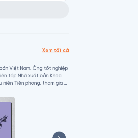
Xem tất cả
bản Việt Nam. Ông tốt nghiệp 
biên tập Nhà xuất bản Khoa 
 niên Tiền phong, tham gia 
g ở Hà Nội.