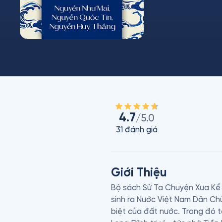
4.7
/5.0
31
đánh giá
Giới Thiệu
Bộ sách Sử Ta Chuyện Xưa Kể L
sinh ra Nước Việt Nam Dân C
biệt của đất nước. Trong đó t