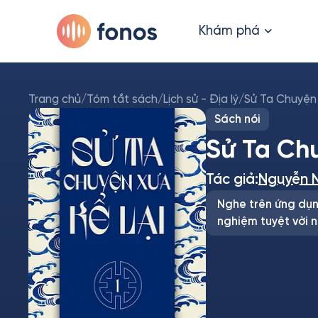
Khám phá
Trang chủ
/
Tóm tắt sách
/
Lịch sử - Địa lý
/
Sử Ta Chuyện 
Sách nói
Sử Ta Chu
Tác giả:
Nguyễn 
Nghe trên ứng dụn
nghiệm tuyệt vời n