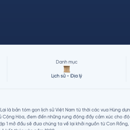
Danh mục
Lịch sử - Địa lý
ại là bản tóm gọn lịch sử Việt Nam từ thời các vua Hùng dự
hủ Cộng Hòa, đem đến những rung động đầy cảm xúc cho độc
ập 1 mở đầu sẽ đưa chúng ta về lại khởi nguồn từ Con Rồng, 