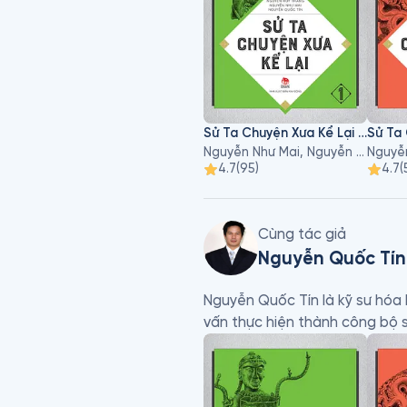
Sử Ta Chuyện Xưa Kể Lại - Tập 1
Nguyễn Như Mai, Nguyễn Quốc Tín, Nguyễn Huy Thắng
4.7
(
95
)
4.7
(
Cùng tác giả
Nguyễn Quốc Tín
Nguyễn Quốc Tín là kỹ sư hóa
vấn thực hiện thành công bộ s