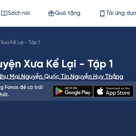
Sách nói
Quà tặng
Tải ứng dụ
Xưa Kể Lại - Tập 1
yện Xưa Kể Lại - Tập 1
Như Mai
,
Nguyễn Quốc Tín
,
Nguyễn Huy Thắng
g Fonos để có trải
hất.