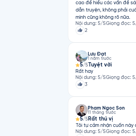
cao để hiểu các vấn đề sá
dẫn truyện, không phải cườ
mình cũng không rõ nữa.
Nội dung
:
5
/5
Giọng đọc
:
5
2
Lưu Đạt
1 năm trước
5
Tuyệt vời
/5
Rất hay
Nội dung
:
5
/5
Giọng đọc
:
5
3
Pham Ngoc Son
11 tháng trước
5
Rất thú vị
/5
Tôi tự cảm nhận cuốn này 
Nội dung
:
5
/5
Giọng đọc
:
5