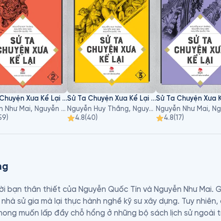
Sử Ta Chuyện Xưa Kể Lại - Tập 2
Sử Ta Chuyện Xưa Kể Lại - Tập 3
Nguyễn Như Mai, Nguyễn Quốc Tín, Nguyễn Huy Thắng
Nguyễn Huy Thắng, Nguyễn Như Mai, Nguyễn Quốc Tín
59
)
4.8
(
40
)
4.8
(
17
)
ng
i bạn thân thiết của Nguyễn Quốc Tín và Nguyễn Như Mai. G
nhà sử gia mà lại thực hành nghề kỹ sư xây dựng. Tuy nhiên,
 mong muốn lấp đầy chỗ hổng ở những bộ sách lịch sử ngoài 