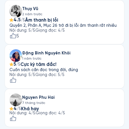
Thụy Vũ
2 năm trước
4.5
Âm thanh bị lỗi
/5
Quyền 2, Phần A, Mục 26 trở đi bị lỗi âm thanh rất nhiều
Nội dung
:
5
/5
Giọng đọc
:
4
/5
5
Đặng Bình Nguyên Khôi
1 năm trước
5
Cực kỳ tâm đắc!
/5
Cuốn sách cần đọc trong đời, đúng
Nội dung
:
5
/5
Giọng đọc
:
5
/5
Nguyen Phu Hai
7 tháng trước
4
Khá hay
/5
Nội dung
:
4
/5
Giọng đọc
:
4
/5