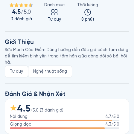
Danh mục
Thời lượng
4.5
/5.0
3
đánh giá
Tư duy
8 phút
Giới Thiệu
Sức Mạnh Của Điểm Dừng hướng dẫn độc giả cách tạm dừng 
để tìm kiếm bình yên trong tâm hồn giữa dòng đời xô bồ, hối 
hả.
Tư duy
Nghệ thuật sống
Đánh Giá & Nhận Xét
4.5
/5.0
(
3
đánh giá
)
Nội dung
4.7
/5.0
Giọng đọc
4.3
/5.0