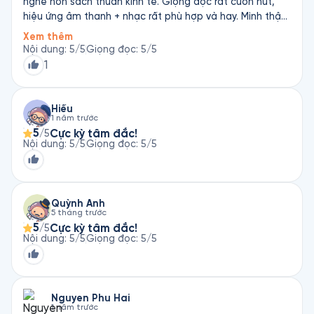
nghe hơn sách thuần kinh tế. Giọng đọc rất cuốn hút,
hiệu ứng âm thanh + nhạc rất phù hợp và hay. Mình thật
sự rất thích cuốn này.
Xem thêm
Nội dung
:
5
/5
Giọng đọc
:
5
/5
1
Hiếu
1 năm trước
5
Cực kỳ tâm đắc!
/5
Nội dung
:
5
/5
Giọng đọc
:
5
/5
Quỳnh Anh
5 tháng trước
5
Cực kỳ tâm đắc!
/5
Nội dung
:
5
/5
Giọng đọc
:
5
/5
Nguyen Phu Hai
1 năm trước