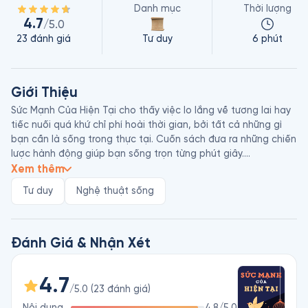
Danh mục
Thời lượng
4.7
/5.0
23
đánh giá
Tư duy
6 phút
Giới Thiệu
Sức Mạnh Của Hiện Tại cho thấy việc lo lắng về tương lai hay 
tiếc nuối quá khứ chỉ phí hoài thời gian, bởi tất cả những gì 
bạn cần là sống trong thực tại. Cuốn sách đưa ra những chiến 
lược hành động giúp bạn sống trọn từng phút giây.

Xem thêm
Eckhart Tolle sinh năm 1948 ở Đức, là một nhà tâm linh học 
Tư duy
Nghệ thuật sống
nổi tiếng thế giới. Ông đào sâu tìm hiểu hành trình chuyển 
hóa và trưởng thành của tâm thức. Sau đó, lắng đọng những 
kiến thức này trong sách của mình để giúp những độc giả 
đang bế tắc có thể tìm thấy lối đi cũng như tự khai thông 
Đánh Giá & Nhận Xét
4.7
/5.0
(
23
đánh giá
)
Nội dung
4.8
/5.0