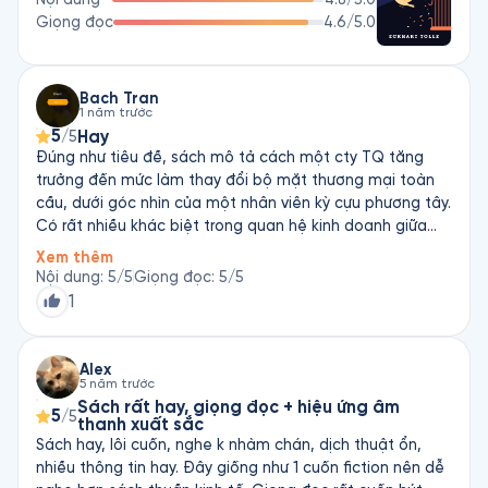
Giọng đọc
4.6
/5.0
Bach Tran
1 năm trước
5
Hay
/5
Đúng như tiêu đề, sách mô tả cách một cty TQ tăng
trưởng đến mức làm thay đổi bộ mặt thương mại toàn
cầu, dưới góc nhìn của một nhân viên kỳ cựu phương tây.
Có rất nhiều khác biệt trong quan hệ kinh doanh giữa
phương tây và TQ, khá bổ ích cho thị trường VN.
Xem thêm
Nội dung
:
5
/5
Giọng đọc
:
5
/5
1
Alex
5 năm trước
Sách rất hay, giọng đọc + hiệu ứng âm
5
/5
thanh xuất sắc
Sách hay, lôi cuốn, nghe k nhàm chán, dịch thuật ổn,
nhiều thông tin hay. Đây giống như 1 cuốn fiction nên dễ