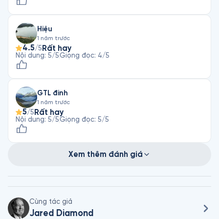
Hiệu
1 năm trước
4.5
Rất hay
/5
Nội dung
:
5
/5
Giọng đọc
:
4
/5
GTL đinh
1 năm trước
5
Rất hay
/5
Nội dung
:
5
/5
Giọng đọc
:
5
/5
Xem thêm đánh giá
Cùng tác giả
Jared Diamond