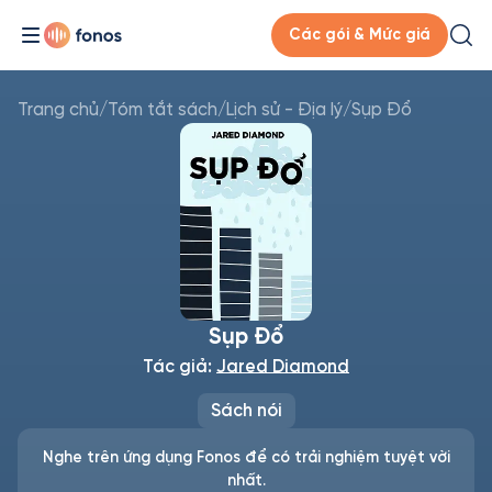
Các gói & Mức giá
Trang chủ
/
Tóm tắt sách
/
Lịch sử - Địa lý
/
Sụp Đổ
Sụp Đổ
Tác giả:
Jared Diamond
Sách nói
Nghe trên ứng dụng Fonos để có trải nghiệm tuyệt vời
nhất.