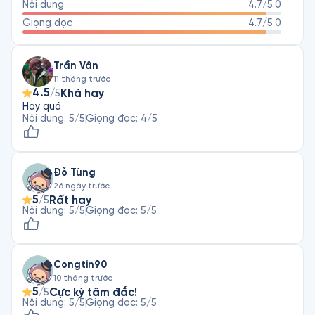
Nội dung
4.7
/5.0
Giọng đọc
4.7
/5.0
Trần Vân
11 tháng trước
4.5
Khá hay
/5
Hay quá
Nội dung
:
5
/5
Giọng đọc
:
4
/5
Đỗ Tùng
26 ngày trước
5
Rất hay
/5
Nội dung
:
5
/5
Giọng đọc
:
5
/5
Congtin90
10 tháng trước
5
Cực kỳ tâm đắc!
/5
Nội dung
:
5
/5
Giọng đọc
:
5
/5