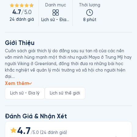
Danh mục
Thời lượng
4.7
/5.0
24
đánh giá
Lịch sử - Địa lý
8 phút
Giới Thiệu
Cuốn sách giải thích lý do đằng sau sự tan rã của các nền 
văn minh hùng mạnh một thời như người Maya ở Trung Mỹ hay 
người Viking ở Greenland, đồng thời đưa ra những bài học 
khắc nghiệt về quản lý môi trường và xã hội cho người hiện 
đại.

Jared Diamond sinh năm 1937, là giáo sư địa lý tại Đại học 
Xem thêm
California, Los Angeles, Hoa Kỳ. Ông từng đoạt giải Pulitzer 
Lịch sử - Địa lý
Lịch sử thế giới
cho cuốn sách bán chạy Súng, Vi Trùng Và Thép. Ông cũng 
được trao Huân chương Khoa học Quốc gia và học bổng của 
Quỹ MacArthur. Bạn có thể biết đến ông qua các tác phẩm 
Súng, Vi Trùng Và Thép; Tại Sao Tình Dục Lại Thú Vị?; Loài Tinh 
Đánh Giá & Nhận Xét
Tinh Thứ Ba, Sụp Đổ, Thế Giới Cho Đến Ngày Hôm Qua…
4.7
/5.0
(
24
đánh giá
)