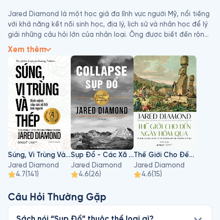
Jared Diamond là một học giả đa lĩnh vực người Mỹ, nổi tiếng 
với khả năng kết nối sinh học, địa lý, lịch sử và nhân học để lý 
giải những câu hỏi lớn của nhân loại. Ông được biết đến rộng 
rãi qua các tác phẩm như Súng, Vi Trùng và Thép (đoạt giải 
Xem thêm
Pulitzer) hay Sụp Đổ, nơi ông phân tích vì sao một số nền văn 
minh phát triển vượt trội trong khi những nền văn minh khác 
suy tàn.

Với lối viết giàu dữ kiện nhưng vẫn cuốn hút, Jared Diamond 
biến những vấn đề học thuật phức tạp thành những câu 
chuyện khiến người đọc phải nhìn lại lịch sử – và cả hiện tại – 
dưới một góc nhìn hoàn toàn khác.
Súng, Vi Trùng Và Thép
Sụp Đổ - Các Xã Hội Đã Thất Bại Hay Thành Công Như Thế Nào?
Thế Giới Cho Đến Ngày Hôm Qua
Jared Diamond
Jared Diamond
Jared Diamond
4.7
(
141
)
4.6
(
26
)
4.6
(
15
)
Câu Hỏi Thường Gặp
Sách nói “Sụp Đổ” thuộc thể loại gì?