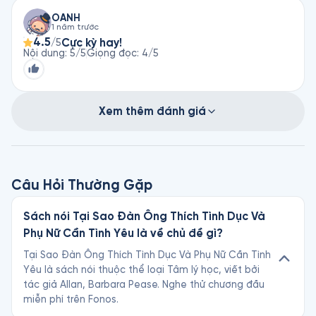
OANH
1 năm trước
4.5
Cực kỳ hay!
/5
Nội dung
:
5
/5
Giọng đọc
:
4
/5
Xem thêm đánh giá
Câu Hỏi Thường Gặp
Sách nói Tại Sao Đàn Ông Thích Tình Dục Và
Phụ Nữ Cần Tình Yêu là về chủ đề gì?
Tại Sao Đàn Ông Thích Tình Dục Và Phụ Nữ Cần Tình
Yêu là sách nói thuộc thể loại Tâm lý học, viết bởi
tác giả Allan, Barbara Pease. Nghe thử chương đầu
miễn phí trên Fonos.