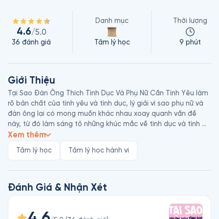
Danh mục
Thời lượng
4.6
/5.0
36
đánh giá
Tâm lý học
9 phút
Giới Thiệu
Tại Sao Đàn Ông Thích Tình Dục Và Phụ Nữ Cần Tình Yêu làm 
rõ bản chất của tình yêu và tình dục, lý giải vì sao phụ nữ và 
đàn ông lại có mong muốn khác nhau xoay quanh vấn đề 
này, từ đó làm sáng tỏ những khúc mắc về tình dục và tình 
yêu và hướng dẫn độc giả cách chọn bạn đời phù hợp để xây 
Xem thêm
dựng gia đình bền vững.

Tâm lý học
Tâm lý học hành vi
Allan Pease là chuyên gia ngôn ngữ cơ thể người Úc. Ông 
cùng vợ là Barbara đã chấp bút nhiều cuốn sách ăn khách về 
lĩnh vực quan hệ con người. Sách của họ đã có mặt ở hơn 100 
Đánh Giá & Nhận Xét
quốc gia và được dịch ra hơn 50 thứ tiếng. Một số tác phẩm 
nổi bật của Allan & Barbara Pease gồm Tại Sao Đàn Ông 
4.6
Thích Tình Dục Và Phụ Nữ Cần Tình Yêu, Tại Sao Đàn Ông Lại 