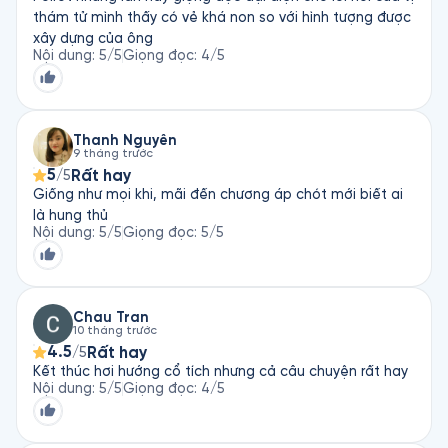
thám tử mình thấy có vẻ khá non so với hình tượng được
xây dựng của ông
Nội dung
:
5
/5
Giọng đọc
:
4
/5
Thanh Nguyễn
9 tháng trước
5
Rất hay
/5
Giống như mọi khi, mãi đến chương áp chót mới biết ai
là hung thủ
Nội dung
:
5
/5
Giọng đọc
:
5
/5
Chau Tran
10 tháng trước
4.5
Rất hay
/5
Kết thúc hơi hướng cổ tích nhưng cả câu chuyện rất hay
Nội dung
:
5
/5
Giọng đọc
:
4
/5