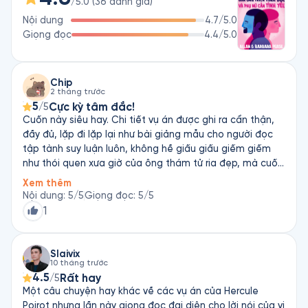
/5.0
(
36
đánh giá
)
Nói Dối Còn Phụ Nữ Lại Khóc,…
Nội dung
4.7
/5.0
Giọng đọc
4.4
/5.0
Chip
2 tháng trước
5
Cực kỳ tâm đắc!
/5
Cuốn này siêu hay. Chi tiết vụ án được ghi ra cẩn thận,
đầy đủ, lặp đi lặp lại như bài giảng mẫu cho người đọc
tập tành suy luận luôn, không hề giấu giấu giếm giếm
như thói quen xưa giờ của ông thám tử ria đẹp, mà cuối
cùng vẫn cua gắt 180 độ. Tới chót mới hiểu ra tại sao
Xem thêm
tựa đề lại là Hẹn với thần chết. Vô cùng xứng đáng là
Nội dung
:
5
/5
Giọng đọc
:
5
/5
một trong những cuốn hay nhất của bà tác giả. ‘ v’)b
1
Slaivix
10 tháng trước
4.5
Rất hay
/5
Một câu chuyện hay khác về các vụ án của Hercule
Poirot nhưng lần này giọng đọc đại diện cho lời nói của vị