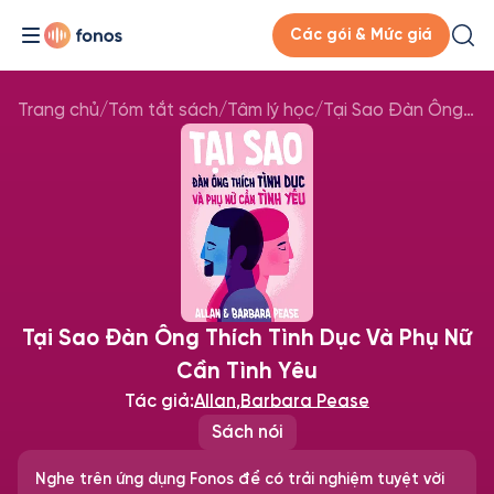
Các gói & Mức giá
Trang chủ
/
Tóm tắt sách
/
Tâm lý học
/
Tại Sao Đàn Ông Thích Tình Dục Và Phụ Nữ Cần Tình Yêu
Tại Sao Đàn Ông Thích Tình Dục Và Phụ Nữ
Cần Tình Yêu
Tác giả:
Allan
,
Barbara Pease
Sách nói
Nghe trên ứng dụng Fonos để có trải nghiệm tuyệt vời