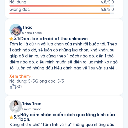
Nội dung
4.8
/5.0
Giọng đọc
4.8
/5.0
Thao
5 năm trước
5
Dont be afraid of the unknown
/5
Tóm lại là cứ tin với lựa chọn của mình rồi bước tới. Theo
1 cách nào đó, sẽ luôn có những lựa chọn, khó khăn, sự
giúp đỡ diễn ra, và cũng theo 1 cách nào đó, đến 1 thời
điểm nào đó, điều mình muốn sẽ diễn ra lúc mình ko ngờ
tới. Luôn có những dấu hiệu cảnh báo về 1 sự vật sự việc
sẽ diễn ra, câu hỏi là mình có nhận ra kịp thời và làm
Xem thêm
theo, hay là sẽ bỏ qua chuyển theo 1 hướng khác?
Nội dung
:
5
/5
Giọng đọc
:
5
/5
30
Triss Tran
1 năm trước
Hãy cảm nhận cuốn sách qua lăng kính của
5
/5
bạn.
Đúng như 4 chữ “Tâm linh vũ trụ” thông qua những dấu