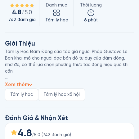
Danh mục
Thời lượng
4.8
/5.0
742
đánh giá
Tâm lý học
6 phút
Giới Thiệu
Tâm Lý Học Đám Đông của tác giả người Pháp Gustave Le 
Bon khai mở cho người đọc bản đồ tư duy của đám đông, 
nhờ đó, có thể lựa chọn phương thức tác động hiệu quả khi 
cần. 

Mặc dù tốt nghiệp trường y nhưng nhà tâm lý học, xã hội học 
Xem thêm
Gustave Le Bon (1841 – 1931) lại đi sâu nghiên cứu đề tài chính 
Tâm lý học
Tâm lý học xã hội
trị xã hội. Ông nổi tiếng với những công trình như “Những quy 
luật tâm lý về sự tiến hóa của các dân tộc”, “Tâm lý học đám 
đông”, “Cách mạng Pháp và tâm lý học của các cuộc cách 
Đánh Giá & Nhận Xét
4.8
/5.0
(
742
đánh giá
)