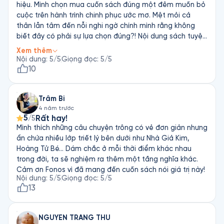
hiệu. Mình chọn mua cuốn sách đúng một đêm muốn bỏ
cuộc trên hành trình chinh phục ước mơ. Mệt mỏi cả
thân lẫn tâm đến nỗi nghi ngờ chính mình rằng không
biết đây có phải sự lựa chọn đúng?! Nội dung sách tuyệt
vời, vì nó như một liều thuốc chữa lành cho những vết
Xem thêm
thương mình đang có. Cuốn sách có tính triết lý cao nên
Nội dung
:
5
/5
Giọng đọc
:
5
/5
đòi hỏi người đọc phải là người từng trải và có nhiều kinh
10
nghiệm thất bại, mới cảm và hiểu sâu sắc được. Mình
kết hợp nghe sách lẫn viết Journeybook của chính mình,
Trâm Bi
chọn một không gian yên tĩnh cùng với nến để những
4 năm trước
mạch cảm xúc được tuôn trào, để một lần nữa tin vào
5
Rất hay!
/5
chính mình, tin vào sự lựa chọn của mình. Giọng đọc rất
Mình thích những câu chuyện trông có vẻ đơn giản nhưng
truyền cảm cùng với nhạc tạo cho mình cảm giác truyền
ẩn chứa nhiều lớp triết lý bên dưới như Nhà Giả Kim,
lửa như tiếp thêm sức mạnh. Một trong những câu ấn
Hoàng Tử Bé... Dám chắc ở mỗi thời điểm khác nhau
tượng ở sách như : “Đừng bao giờ từ bỏ ước mơ của
trong đời, ta sẽ nghiệm ra thêm một tầng nghĩa khác.
mình, hãy lần theo dấu hiệu” ,“Khi không còn đường lui
Cảm ơn Fonos vì đã mang đến cuốn sách nói giá trị này!
nào khác, ta chỉ còn cách tiến về phía trước, còn lại phó
Nội dung
:
5
/5
Giọng đọc
:
5
/5
thác cho Allah kể cả sự nguy hiểm”.
13
NGUYEN TRANG THU