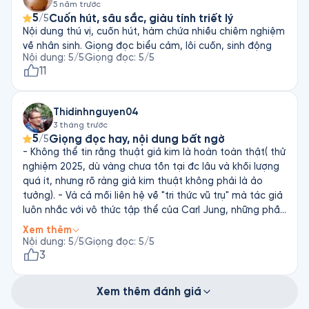
5 năm trước
5
Cuốn hút, sâu sắc, giàu tính triết lý
/5
Nội dung thú vị, cuốn hút, hàm chứa nhiều chiêm nghiệm
về nhân sinh. Giọng đọc biểu cảm, lôi cuốn, sinh động
Nội dung
:
5
/5
Giọng đọc
:
5
/5
11
Thidinhnguyen04
3 tháng trước
5
Giọng đọc hay, nội dung bất ngờ
/5
- Không thể tin rằng thuật giả kim là hoàn toàn thật( thử
nghiệm 2025, dù vàng chưa tồn tại đc lâu và khối lượng
quá ít, nhưng rõ ràng giả kim thuật không phải là ảo
tưởng). - Và cả mối liên hệ về "tri thức vũ trụ" mà tác giả
luôn nhắc với vô thức tập thể của Carl Jung, những phần
tôn giáo xen kẽ câu chuyện. => Thật sự là một cuốn
Xem thêm
sách có cả khoa học, tôn giáo nhưng được kể đơn giản
Nội dung
:
5
/5
Giọng đọc
:
5
/5
như cuốn Hoàng tử bé với các chương ngắn. 5 sao về cả
3
giọng lẫn nội dung. Hoàn toàn đáng mua
Xem thêm đánh giá