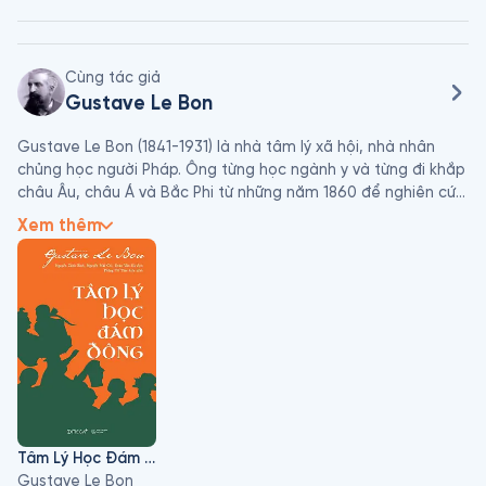
Cùng tác giả
Gustave Le Bon
Gustave Le Bon (1841-1931) là nhà tâm lý xã hội, nhà nhân 
chủng học người Pháp. Ông từng học ngành y và từng đi khắp 
châu Âu, châu Á và Bắc Phi từ những năm 1860 để nghiên cứu 
về nhân chủng học và khảo cổ học. 

Xem thêm
Tác phẩm đầu tiên làm nên tên tuổi của ông là Những quy 
luật tâm lý về sự tiến hoá của dân tộc (1894) và tác phẩm nổi 
tiếng nhất là Tâm lý học đám đông (1895). Các tác phẩm của 
ông là sự kết hợp các lý thuyết về đặc điểm của quốc gia, 
các chủng tộc ưu việt, hành vi bầy đàn và tâm lý đám đông.
Tâm Lý Học Đám Đông
Gustave Le Bon