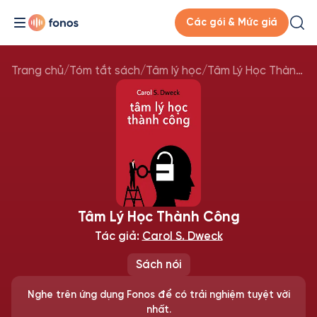
Các gói & Mức giá
Trang chủ
/
Tóm tắt sách
/
Tâm lý học
/
Tâm Lý Học Thành Công
Tâm Lý Học Thành Công
Tác giả:
Carol S. Dweck
Sách nói
Nghe trên ứng dụng Fonos để có trải nghiệm tuyệt vời
nhất.