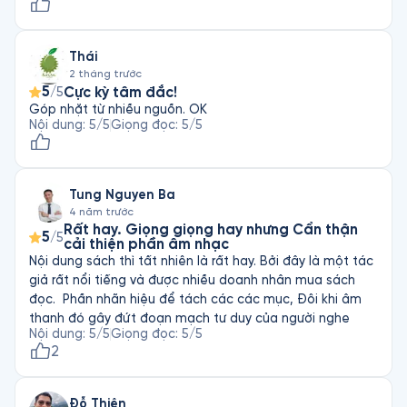
Thái
2 tháng trước
5
Cực kỳ tâm đắc!
/5
Góp nhặt từ nhiều nguồn. OK
Nội dung
:
5
/5
Giọng đọc
:
5
/5
Tung Nguyen Ba
4 năm trước
Rất hay. Giọng giọng hay nhưng Cẩn thận
5
/5
cải thiện phần âm nhạc
Nội dung sách thì tất nhiên là rất hay. Bởi đây là một tác
giả rất nổi tiếng và được nhiều doanh nhân mua sách
đọc. ￼ Phần nhãn hiệu để tách các các mục, Đôi khi âm
thanh đó gây đứt đoạn mạch tư duy của người nghe￼￼
Nội dung
:
5
/5
Giọng đọc
:
5
/5
2
Đỗ Thiện