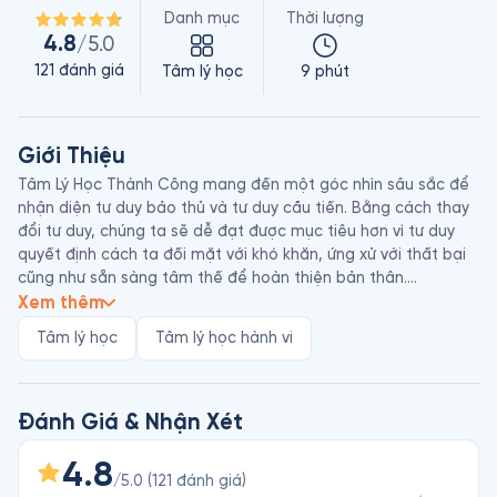
Danh mục
Thời lượng
4.8
/5.0
121
đánh giá
Tâm lý học
9 phút
Giới Thiệu
Tâm Lý Học Thành Công mang đến một góc nhìn sâu sắc để 
nhận diện tư duy bảo thủ và tư duy cầu tiến. Bằng cách thay 
đổi tư duy, chúng ta sẽ dễ đạt được mục tiêu hơn vì tư duy 
quyết định cách ta đối mặt với khó khăn, ứng xử với thất bại 
cũng như sẵn sàng tâm thế để hoàn thiện bản thân.

Tác giả Carol S. Dweck được đánh giá là một trong những 
Xem thêm
nhà nghiên cứu hàng đầu thế giới trong lĩnh vực tính cách, 
Tâm lý học
Tâm lý học hành vi
tâm lý học xã hội và tâm lý học phát triển, từng là giáo sư 
ngành Tâm lý tại Đại học Columbia và hiện là giáo sư ngành 
Tâm lý tại Đại học Stanford, đồng thời là thành viên của Viện 
Hàn lâm Nghệ thuật và Khoa học Hoa Kỳ. Tâm Lý Học Thành 
Đánh Giá & Nhận Xét
Công là cuốn sách điển hình của bà về lĩnh vực phát triển bản 
thân với khái niệm “tư duy cầu tiến” – growth mindset. Các 
4.8
/5.0
(
121
đánh giá
)
công trình của Carol ngày càng có ảnh hưởng lớn đến các 