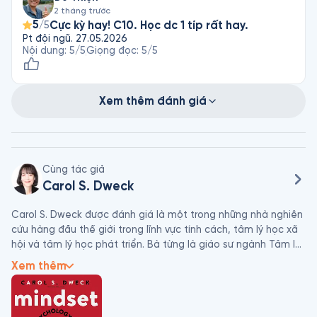
2 tháng trước
5
Cực kỳ hay! C10. Học dc 1 típ rất hay.
/5
Pt đội ngũ. 27.05.2026
Nội dung
:
5
/5
Giọng đọc
:
5
/5
Xem thêm đánh giá
Cùng tác giả
Carol S. Dweck
Carol S. Dweck được đánh giá là một trong những nhà nghiên 
cứu hàng đầu thế giới trong lĩnh vực tính cách, tâm lý học xã 
hội và tâm lý học phát triển. Bà từng là giáo sư ngành Tâm lý 
tại Đại học Columbia và hiện là giáo sư ngành Tâm lý tại Đại 
Xem thêm
học Stanford, đồng thời là thành viên của Viện Hàn lâm Nghệ 
thuật và Khoa học Hoa Kỳ. Bà sống cùng chồng tại Palo Alto, 
California.