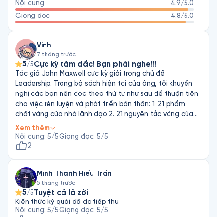
Nội dung
4.9
/5.0
nhà giáo dục và lãnh đạo doanh nghiệp.
Giọng đọc
4.8
/5.0
Vinh
7 tháng trước
5
Cực kỳ tâm đắc! Bạn phải nghe!!!
/5
Tác giả John Maxwell cực kỳ giỏi trong chủ đề
Leadership. Trong bộ sách hiện tại của ông, tôi khuyến
nghị các bạn nên đọc theo thứ tự như sau để thuận tiện
cho việc rèn luyện và phát triển bản thân: 1. 21 phẩm
chất vàng của nhà lãnh đạo 2. 21 nguyên tắc vàng của
nhà lãnh đạo 3. Phát triển kỹ năng lãnh đạo 4. Nhà lãnh
Xem thêm
đạo 360 độ
Nội dung
:
5
/5
Giọng đọc
:
5
/5
2
Minh Thanh Hiếu Trần
5 tháng trước
5
Tuyệt cả là zời
/5
Kiến thức kỳ quái đã đc tiếp thu
Nội dung
:
5
/5
Giọng đọc
:
5
/5