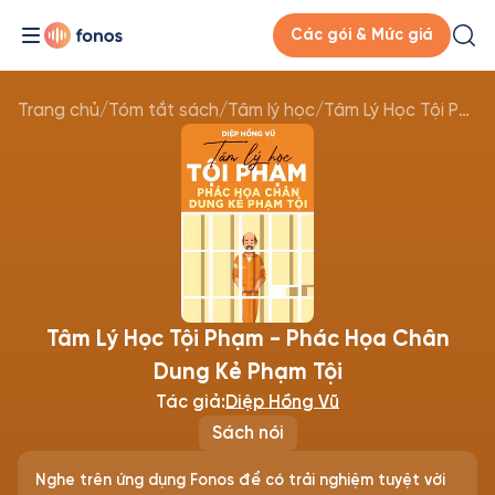
Các gói & Mức giá
Trang chủ
/
Tóm tắt sách
/
Tâm lý học
/
Tâm Lý Học Tội Phạm - Phác Họa Chân Dung Kẻ Phạm Tội
Tâm Lý Học Tội Phạm - Phác Họa Chân
Dung Kẻ Phạm Tội
Tác giả:
Diệp Hồng Vũ
Sách nói
Nghe trên ứng dụng Fonos để có trải nghiệm tuyệt vời