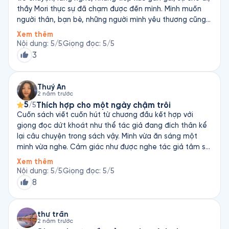
thầy Mori thực sự đã chạm được đến mình. Mình muốn
người thân, bạn bè, những người mình yêu thương cũng
tiếp cận được cuốn sách này, cảm ơn Fonos và người
Xem thêm
đọc, bài hát ở đoạn cuối rất hay khiến mình phải nghe
Nội dung
:
5
/5
Giọng đọc
:
5
/5
thật kĩ để tìm 😆
3
Thuý An
2 năm trước
5
Thích hợp cho một ngày chậm trôi
/5
Cuốn sách viết cuốn hút từ chương đầu kết hợp với
giọng đọc dứt khoát như thể tác giả đang đích thân kể
lại câu chuyện trong sách vậy. Mình vừa ăn sáng một
mình vừa nghe. Cảm giác như được nghe tác giả tâm sự
về cuộc đời ông và về người thầy mà ông yêu quý.
Xem thêm
Nội dung
:
5
/5
Giọng đọc
:
5
/5
8
thư trần
2 năm trước