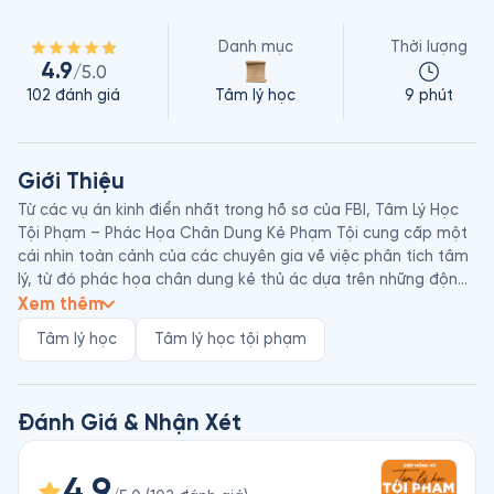
Danh mục
Thời lượng
4.9
/5.0
102
đánh giá
Tâm lý học
9 phút
Giới Thiệu
Từ các vụ án kinh điển nhất trong hồ sơ của FBI, Tâm Lý Học 
Tội Phạm – Phác Họa Chân Dung Kẻ Phạm Tội cung cấp một 
cái nhìn toàn cảnh của các chuyên gia về việc phân tích tâm 
lý, từ đó phác họa chân dung kẻ thủ ác dựa trên những động 
cơ, hành vi, các manh mối tại hiện trường… để nhanh chóng 
Xem thêm
tìm ra hung thủ.
Tâm lý học
Tâm lý học tội phạm
Đánh Giá & Nhận Xét
4.9