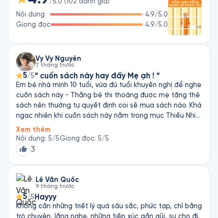
/5.0
(
102
đánh giá
)
Nội dung
4.9
/5.0
Giọng đọc
4.9
/5.0
Vy Vy Nguyễn
7 tháng trước
5
“ cuốn sách này hay đấy Mẹ ạh ! “
/5
Em bé nhà mình 10 tuổi, vừa đủ tuổi khuyến nghị để nghe
cuốn sách này - Thằng bé thi thoảng được mẹ tặng thẻ
sách nên thường tự quyết định coi sẽ mua sách nào. Khá
ngạc nhiên khi cuốn sách này nằm trong mục Thiếu Nhi
,mình nghe ké của con ( ko trọn vẹn 100% - nhưng thực
Xem thêm
sự nhiều câu nói, trích dẫn trong cuốn sách chạm đến
Nội dung
:
5
/5
Giọng đọc
:
5
/5
mình ) … thằng bé cứ vừa nghe rồi vừa khen : Cuốn sách
3
này hay đấy mẹ ahhhh ! Tối qua, khi nghe dần về đến
đoạn cuối, thấy thằng bé nằm khóc thút thít luônnnn !!!
Lê Văn Quốc
9 tháng trước
5
Hayyy
/5
Không cần những triết lý quá sâu sắc, phức tạp, chỉ bằng
trò chuyện, lắng nghe, những tiếp xúc gần gũi, sự cho đi,