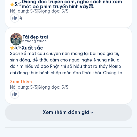
Giọng đọc truyền cảm, nghe sách như xem
5
/5
một bộ phim truyền hình vậy🥰
Nội dung
:
5
/5
Giọng đọc
:
5
/5
4
Tài đẹp trai
5 tháng trước
5
Xuất sắc
/5
Sách kể một câu chuyện nên mang lại bài học giá trị,
sinh động, dễ thấu cảm cho người nghe. Nhưng nếu ai
đã tìm hiểu về đạo Phật thì sẽ hiểu thật ra thầy Morrie
chỉ đang thực hành nhập môn đạo Phật thôi. Chúng ta
cũng có thể bắt đầu làm thế ngay bây giờ, cuốn Trái tim
Xem thêm
của Bụt sẽ là một khởi đầu tốt cho người muốn nhập
Nội dung
:
5
/5
Giọng đọc
:
5
/5
môn tìm hiểu nghiêm túc, nhưng nó sẽ khô khan hơn vì
không có câu chuyện sinh động như thầy Morrie.
Xem thêm đánh giá