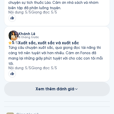
chuyện sự tích thuốc Lào. Cảm ơn nhà sách và nhóm
biên tập đã phân luồng truyện.
Nội dung
:
5
/5
Giọng đọc
:
5
/5
Khánh Lê
8 tháng trước
5
Xuất sắc, xuất sắc và xuất sắc
/5
Từng câu chuyện xuất sắc, qua giọng đọc tài năng thì
càng trở nên tuyệt vời hơn nhiều. Cám ơn Fonos đã
mang lại những giây phút tuyệt vời cho các con tôi mỗi
tối.
Nội dung
:
5
/5
Giọng đọc
:
5
/5
Xem thêm đánh giá