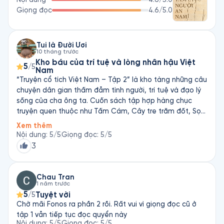
Giọng đọc
4.6
/5.0
Tui là Đười Ươi
10 tháng trước
Kho báu của trí tuệ và lòng nhân hậu Việt
5
/5
Nam
“Truyện cổ tích Việt Nam – Tập 2” là kho tàng những câu
chuyện dân gian thấm đẫm tình người, trí tuệ và đạo lý
sống của cha ông ta. Cuốn sách tập hợp hàng chục
truyện quen thuộc như Tấm Cám, Cây tre trăm đốt, Sọ
Dừa, Thạch Sanh, Cây khế… – mỗi câu chuyện là một bài
Xem thêm
học về lòng nhân hậu, sự công bằng và niềm tin vào
Nội dung
:
5
/5
Giọng đọc
:
5
/5
điều thiện. Dưới lớp vỏ huyền ảo của tiên, quỷ, vật thần
3
kỳ, truyện cổ Việt Nam phản ánh ước mơ giản dị của
người dân lao động: người hiền được thưởng, kẻ ác bị
trừng phạt, và cái thiện cuối cùng luôn chiến thắng. 💫 Ý
Chau Tran
1 năm trước
nghĩa nổi bật: Cuốn sách nuôi dưỡng tâm hồn trẻ nhỏ,
5
Tuyệt vời
/5
nhắc người lớn nhớ rằng điều kỳ diệu thật sự nằm ở lòng
Chờ mãi Fonos ra phần 2 rồi. Rất vui vì giọng đọc cũ ở
tốt và sự kiên trì.
tập 1 vẫn tiếp tục đọc quyển này
Nội dung
:
5
/5
Giọng đọc
:
5
/5