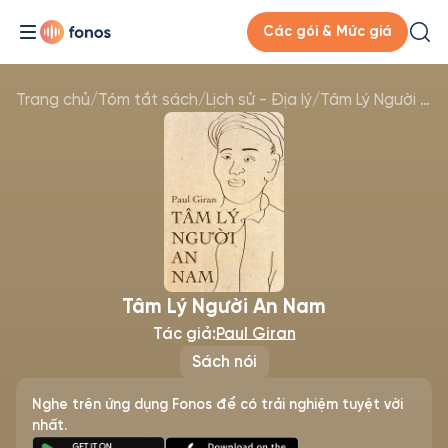
Các gói & Mức giá
Trang chủ
/
Tóm tắt sách
/
Lịch sử - Địa lý
/
Tâm Lý Người An Nam
Tâm Lý Người An Nam
Tác giả:
Paul Giran
Sách nói
Nghe trên ứng dụng Fonos để có trải nghiệm tuyệt vời
nhất.