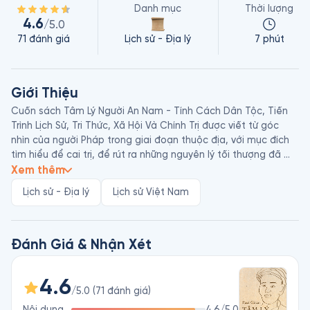
Danh mục
Thời lượng
4.6
/5.0
71
đánh giá
Lịch sử - Địa lý
7 phút
Giới Thiệu
Cuốn sách Tâm Lý Người An Nam - Tính Cách Dân Tộc, Tiến 
Trình Lịch Sử, Tri Thức, Xã Hội Và Chính Trị được viết từ góc 
nhìn của người Pháp trong giai đoạn thuộc địa, với mục đích 
tìm hiểu để cai trị, để rút ra những nguyên lý tối thượng đã 
thiết lập những định chế xã hội hay chính trị của dân tộc Việt.
Xem thêm
Lịch sử - Địa lý
Lịch sử Việt Nam
Đánh Giá & Nhận Xét
4.6
/5.0
(
71
đánh giá
)
Nội dung
4.6
/5.0