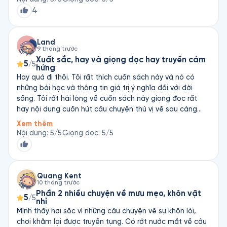
4
Land
9 tháng trước
Xuất sắc, hay và giọng đọc hay truyền cảm
5
/5
hứng
Hay quá đi thôi. Tôi rất thích cuốn sách này và nó có
những bài học và thông tin giá trị ý nghĩa đối với đời
sống. Tôi rất hài lòng về cuốn sách này giọng đọc rất
hay nội dung cuốn hút câu chuyện thú vị về sau càng
hay khi mình nghe về sau mình sẽ cảm thấy tò mò hơn vì
Xem thêm
nó rất hay. Câu chuyện liên kết với đời sống tạo nên một
Nội dung
:
5
/5
Giọng đọc
:
5
/5
cảm giác chân thực gần gũi với đời sống của chúng ta,
khi nghe chúng ta sẽ hiểu được nội dung câu chuyện. Tôi
rất thích cuốn sách này vừa hay vừa chân thực siêu hay
luôn tôi rất thích câu chuyện này. Cảm ơn nhà xuất bản
Quang Kent
10 tháng trước
và tác giả, sách Fonos. Chúc các bạn nghe vui vẻ🥰❤️❤️
Phần 2 nhiều chuyện về mưu mẹo, khôn vặt
❤️❤️❤️
5
/5
nhỉ
Mình thấy hơi sốc vì những câu chuyện về sự khôn lỏi,
chơi khăm lại được truyền tụng. Có rớt nước mắt về câu