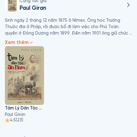
Cùng tác giả
Paul Giran
Sinh ngày 2 tháng 12 năm 1875 ở Nîmes. Ông học Trường 
Thuộc địa ở Pháp, rồi được bổ đi làm việc cho Phủ Toàn 
quyền ở Đông Dương năm 1899. Đến năm 1901 ông giữ chức 
Tham biện, phụ trách công việc hành chính dân sự ở Phủ 
Xem thêm
Toàn quyền. Khoảng từ năm 1907, ông được bổ đi làm Phó 
Công sứ một số nơi ở Bắc kỳ, trong đó có Kiến An. Tới năm 
1913, ông được thăng chức Công sứ Phan Rang. Cuối cùng, 
ông được bổ làm Ủy viên chính phủ ở Viêng Chăn (Lào) và giữ 
chức này tới năm 1921. (Nguồn: Annuaire colonial, 1907-1921) 
Các tác phẩm: Tâm lý người An Nam (Psychologie du peuple 
annamite, 1904); Phù thuật và tín ngưỡng An Nam (Magie et 
religion annamites, 1912)
Tâm Lý Dân Tộc An Nam
Paul Giran
4.5
(
23
)