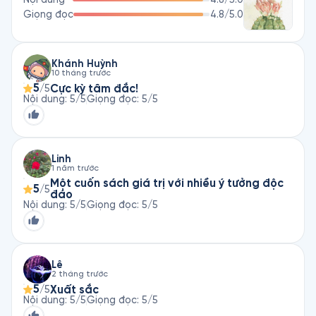
Giọng đọc
4.8
/5.0
Khánh Huỳnh
10 tháng trước
5
Cực kỳ tâm đắc!
/5
Nội dung
:
5
/5
Giọng đọc
:
5
/5
Linh
1 năm trước
Một cuốn sách giá trị với nhiều ý tưởng độc
5
/5
đáo
Nội dung
:
5
/5
Giọng đọc
:
5
/5
Lê
2 tháng trước
5
Xuất sắc
/5
Nội dung
:
5
/5
Giọng đọc
:
5
/5