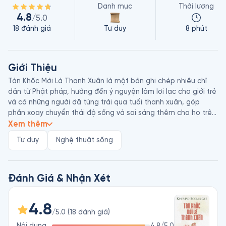
Danh mục
Thời lượng
4.8
/5.0
18
đánh giá
Tư duy
8 phút
Giới Thiệu
Tàn Khốc Mới Là Thanh Xuân là một bản ghi chép nhiều chỉ 
dẫn từ Phật pháp, hướng đến ý nguyện làm lợi lạc cho giới trẻ 
và cả những người đã từng trải qua tuổi thanh xuân, góp 
phần xoay chuyển thái độ sống và soi sáng thêm cho họ trên 
con đường tương lai.

Xem thêm
Khenpo Sodargye sinh ở Tây Tạng vào năm 1962. Ông đã 
Tư duy
Nghệ thuật sống
dành những năm tháng thiếu thời chăn trâu và sau khi theo 
học trường Garze, vào Học viện Phật giáo Larung Gar tại 
Serthar, trở thành một tu sĩ vào thời Đức Jigme Phuntsok 
Rinpoche. Ông hiện là một trong những học giả hàng đầu của 
Đánh Giá & Nhận Xét
tu viện này - tu viện Phật giáo hàng đầu thế giới. Ông cũng là 
tác giả của nhiều cuốn sách bán chạy và thường xuyên được 
4.8
mời nói chuyện tại các trường đại học ở châu Á cũng như 
/5.0
(
18
đánh giá
)
phương Tây.
Nội dung
4.8
/5.0