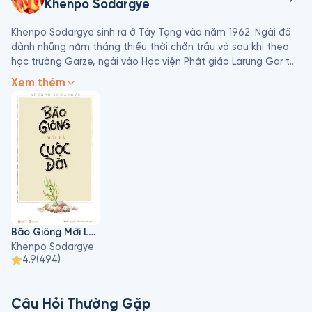
Khenpo Sodargye
Khenpo Sodargye sinh ra ở Tây Tạng vào năm 1962. Ngài đã 
dành những năm tháng thiếu thời chăn trâu và sau khi theo 
học trường Garze, ngài vào Học viện Phật giáo Larung Gar tại 
Serthar, trở thành một tu sĩ vào thời Đức Jigme Phuntsok 
Xem thêm
Rinpoche. Ngài hiện là một trong những học giả hàng đầu của 
tu viện này, tu viện Phật giáo hàng đầu thế giới. Ngài là tác 
giả của nhiều cuốn sách bán chạy và thường xuyên nói 
chuyện tại các trường đại học ở châu Á cũng như phương Tây.
Bão Giông Mới Là Cuộc Đời
Khenpo Sodargye
4.9
(
494
)
Câu Hỏi Thường Gặp