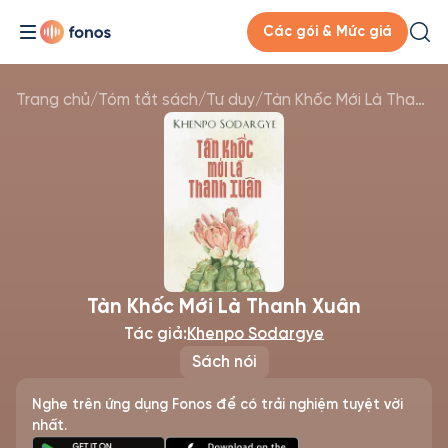
Các gói & Mức giá
Trang chủ
/
Tóm tắt sách
/
Tư duy
/
Tàn Khốc Mới Là Thanh Xuân
Tàn Khốc Mới Là Thanh Xuân
Tác giả:
Khenpo Sodargye
Sách nói
Nghe trên ứng dụng Fonos để có trải nghiệm tuyệt vời
nhất.