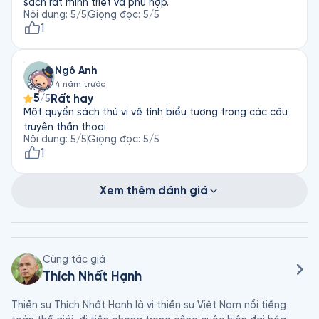
sách rất minh triết và phù hợp.
Nội dung
:
5
/5
Giọng đọc
:
5
/5
1
Ngô Anh
4 năm trước
5
Rất hay
/5
Một quyển sách thú vị về tính biểu tượng trong các câu
truyện thần thoại
Nội dung
:
5
/5
Giọng đọc
:
5
/5
1
Xem thêm đánh giá
Cùng tác giả
Thích Nhất Hạnh
Thiền sư Thích Nhất Hạnh là vị thiền sư Việt Nam nổi tiếng 