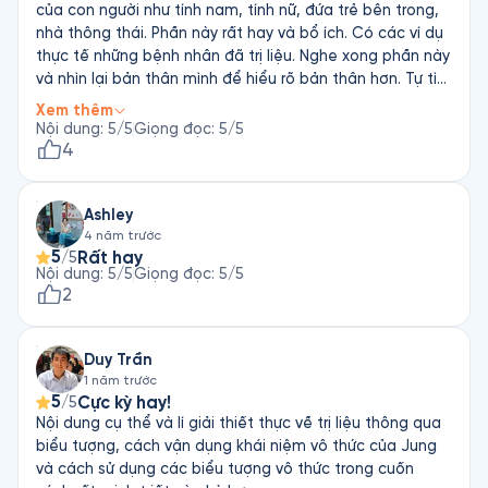
audio lần paper book P/s: hi vọng Fonos sẽ sớm cập
của con người như tính nam, tính nữ, đứa trẻ bên trong,
nhật bản tách audio. Mình cám ơn :)
nhà thông thái. Phần này rất hay và bổ ích. Có các ví dụ
thực tế những bệnh nhân đã trị liệu. Nghe xong phần này
và nhìn lại bản thân mình để hiểu rõ bản thân hơn. Tự tìm
cách chữa lành những nỗi đau trong mình và cải thiện,
Xem thêm
cân bằng cuộc sống của mình. Phần hai chủ yếu là thủ
Nội dung
:
5
/5
Giọng đọc
:
5
/5
thuật trị liệu bằng thôi miên chắc chỉ dành cho các nhà
4
trị liệu thôi, phần này hơi chán và dài. Tuy nhiên nhìn
chung vẫn là cuốn sách thú vị hay ho. Giọng đọc nhẹ
Ashley
nhàng dễ nghe. Phần đứa trẻ bên trong rất hay. Có thể
4 năm trước
đọc hoặc nghe thêm các sách của Thầy Thích Nhất
5
Rất hay
/5
Hạnh về chủ để chữa lành đứa trẻ bên trong (như cuốn
Nội dung
:
5
/5
Giọng đọc
:
5
/5
Fears) để có cái nhìn và cách áp dụng sâu sắc cho bản
2
thân.
Duy Trần
1 năm trước
5
Cực kỳ hay!
/5
Nội dung cụ thể và lí giải thiết thực về trị liệu thông qua
biểu tượng, cách vận dụng khái niệm vô thức của Jung
và cách sử dụng các biểu tượng vô thức trong cuốn