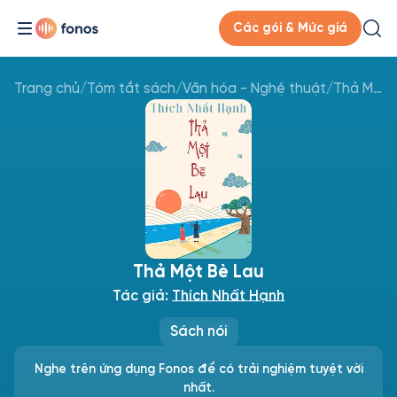
Các gói & Mức giá
Trang chủ
/
Tóm tắt sách
/
Văn hóa - Nghệ thuật
/
Thả Một Bè Lau
Thả Một Bè Lau
Tác giả:
Thích Nhất Hạnh
Sách nói
Nghe trên ứng dụng Fonos để có trải nghiệm tuyệt vời
nhất.