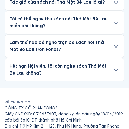
Tác giả của sách nói Thả Một Bè Lau là ai?
Nhờ thực tập theo các phương pháp của Thầy như thở chánh 
niệm, thiền đi, thiền buông thư, v.v. hàng triệu, hàng chục triệu 
Tôi có thể nghe thử sách nói Thả Một Bè Lau
người trên toàn thế giới, từ Đông sang Tây, từ tu sĩ đến tù 
miễn phí không?
nhân, đã tìm thấy niềm vui sống và ý nghĩa của cuộc đời. 
Thầy đích thực là một vị bồ tát của thời hiện đại và là niềm tự 
hào của Việt Nam.
Làm thế nào để nghe trọn bộ sách nói Thả
Một Bè Lau trên Fonos?
Hết hạn Hội viên, tôi còn nghe sách Thả Một
Bè Lau không?
VỀ CHÚNG TÔI
CÔNG TY CỔ PHẦN FONOS
Giấy CNĐKKD: 0315637603, đăng ký lần đầu ngày 18/04/2019
cấp bởi Sở KHĐT thành phố Hồ Chí Minh.
Địa chỉ: 119 Mỹ Kim 2 - H25, Phú Mỹ Hưng, Phường Tân Phong,