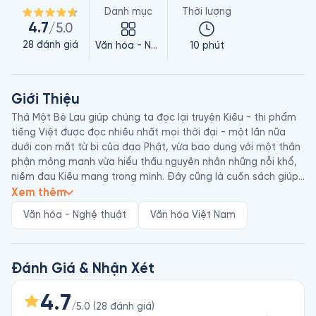
Danh mục
Thời lượng
4.7
/5.0
28
đánh giá
Văn hóa - Nghệ thuật
10 phút
Giới Thiệu
Thả Một Bè Lau giúp chúng ta đọc lại truyện Kiều - thi phẩm 
tiếng Việt được đọc nhiều nhất mọi thời đại - một lần nữa 
dưới con mắt từ bi của đạo Phật, vừa bao dung với một thân 
phận mỏng manh vừa hiểu thấu nguyên nhân những nỗi khổ, 
niềm đau Kiều mang trong mình. Đây cũng là cuốn sách giúp 
mỗi người nhận ra và tự cứu lấy chính mình.

Xem thêm
Thích Nhất Hạnh (1926 - 2022) là thiền sư, tăng sĩ Phật giáo 
Văn hóa - Nghệ thuật
Văn hóa Việt Nam
người Việt Nam, kiêm giảng viên, nhà văn, nhà thơ, nhà khảo 
cứu, nhà hoạt động xã hội, và người vận động cho hòa bình. 
Đề cao việc dùng giải pháp không bạo lực để giải quyết các 
mâu thuẫn, ông cũng được nhà hoạt động nhân quyền, mục 
Đánh Giá & Nhận Xét
sư Martin Luther King đề cử giải Nobel Hòa bình năm 1967.

Là một trong những người tiên phong trong công cuộc hiện 
4.7
/5.0
(
28
đánh giá
)
đại hóa Phật giáo và truyền bá Phật giáo sang phương Tây, 