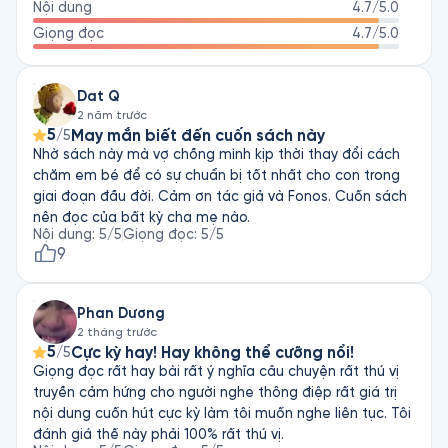
Nội dung
4.7
/5.0
chuyên giúp những người làm việc trong mảng kinh doanh duy 
trì và đạt được mục tiêu nhờ sức mạnh từ một thái độ sống 
Giọng đọc
4.7
/5.0
tích cực. 
Dat Q
2 năm trước
5
May mắn biết đến cuốn sách này
/5
Nhờ sách này mà vợ chồng mình kịp thời thay đổi cách
chăm em bé để có sự chuẩn bị tốt nhất cho con trong
giai đoạn đầu đời. Cảm ơn tác giả và Fonos. Cuốn sách
nên đọc của bất kỳ cha mẹ nào.
Nội dung
:
5
/5
Giọng đọc
:
5
/5
9
Phan Dương
2 tháng trước
5
Cực kỳ hay! Hay không thể cưỡng nổi!
/5
Giọng đọc rất hay bài rất ý nghĩa câu chuyện rất thú vị
truyền cảm hứng cho người nghe thông điệp rất giá trị
nội dung cuốn hút cực kỳ làm tôi muốn nghe liên tục. Tôi
đánh giá thế này phải 100% rất thú vị.