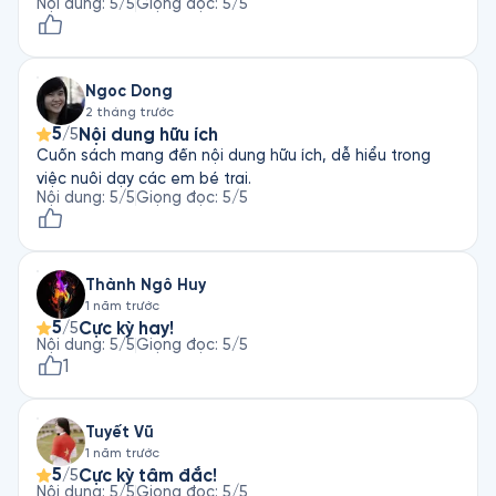
Nội dung
:
5
/5
Giọng đọc
:
5
/5
Ngoc Dong
2 tháng trước
5
Nội dung hữu ích
/5
Cuốn sách mang đến nội dung hữu ích, dễ hiểu trong
việc nuôi dạy các em bé trai.
Nội dung
:
5
/5
Giọng đọc
:
5
/5
Thành Ngô Huy
1 năm trước
5
Cực kỳ hay!
/5
Nội dung
:
5
/5
Giọng đọc
:
5
/5
1
Tuyết Vũ
1 năm trước
5
Cực kỳ tâm đắc!
/5
Nội dung
:
5
/5
Giọng đọc
:
5
/5