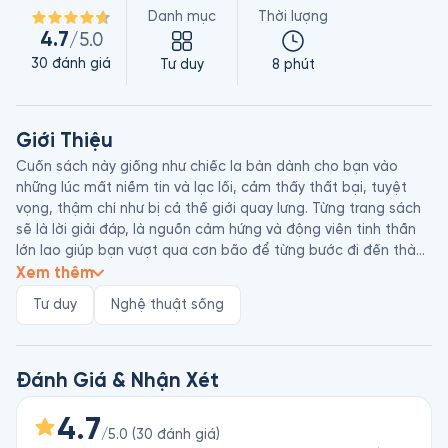
Danh mục
Thời lượng
4.7
/5.0
30
đánh giá
Tư duy
8 phút
Giới Thiệu
Cuốn sách này giống như chiếc la bàn dành cho bạn vào 
những lúc mất niềm tin và lạc lối, cảm thấy thất bại, tuyệt 
vọng, thậm chí như bị cả thế giới quay lưng. Từng trang sách 
sẽ là lời giải đáp, là nguồn cảm hứng và động viên tinh thần 
lớn lao giúp bạn vượt qua cơn bão để từng bước đi đến thành 
công. 

Xem thêm
Tư duy
Nghệ thuật sống
Keith D. Harrell (1956 - 2010) là một trong những diễn giả xuất 
sắc nhất Hoa Kỳ. Ông được vinh danh trên Tượng đài Danh dự 
của Hiệp hội Thuyết trình viên Quốc gia – một phần thưởng 
trọn đời dành cho những thuyết trình gia xuất sắc nhất của 
Đánh Giá & Nhận Xét
nước Mỹ. Ông được hàng triệu người trên toàn thế giới yêu 
mến với quan điểm: “Thái độ sống là tất cả”. Sinh thời, ông là 
4.7
/5.0
(
30
đánh giá
)
chủ tịch tập đoàn Harrell Performance System - công ty 