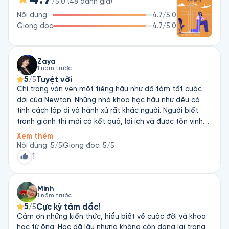
/5.0
(
48
đánh giá
)
Romain Coique là người thành công trong rất nhiều vai trò: 
Nội dung
4.7
/5.0
doanh nhân, nhà đầu tư trong lĩnh vực công nghệ và blogger 
Giọng đọc
4.7
/5.0
trong lĩnh vực phát triển bản thân. Ông được đánh giá là 
người có lối tư duy độc đáo: “không giới hạn, không sợ hãi và 
tràn ngập sự lạc quan”. Ông đã chia sẻ phương pháp tư duy 
đặc biệt này trong cuốn sách Vĩnh Biệt Lối Mòn và trên blog 
Zaya
1 năm trước
cá nhân romaincoique.com.
5
Tuyệt vời
/5
Chỉ trong vỏn vẹn một tiếng hầu như đã tóm tắt cuộc
đời của Newton. Những nhà khoa học hầu như đều có
tính cách lập dị và hành xử rất khác người. Người biết
tranh giành thì mới có kết quả, lợi ích và được tôn vinh.
Người không biết tranh giành thì sẽ bị người ta cướp hết
Xem thêm
cả danh lẫn tiếng.
Nội dung
:
5
/5
Giọng đọc
:
5
/5
1
Minh
1 năm trước
5
Cực kỳ tâm đắc!
/5
Cám ơn những kiến thức, hiểu biết về cuộc đời và khoa
học từ ông. Học đã lâu nhưng không còn đọng lại trong