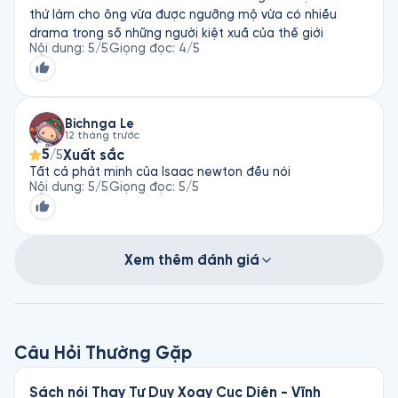
thứ làm cho ông vừa được ngưỡng mộ vừa có nhiều
drama trong số những người kiệt xuầ của thế giới
Nội dung
:
5
/5
Giọng đọc
:
4
/5
Bichnga Le
12 tháng trước
5
Xuất sắc
/5
Tất cả phát minh của Isaac newton đều nói
Nội dung
:
5
/5
Giọng đọc
:
5
/5
Xem thêm đánh giá
Câu Hỏi Thường Gặp
Sách nói Thay Tư Duy Xoay Cục Diện - Vĩnh