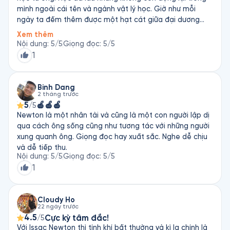
mình ngoài cái tên và ngành vật lý học. Giờ như mỗi
ngày ta đếm thêm được một hạt cát giữa đại dương
mênh mông. Biết ơn đội ngũ phụng sự của fonos!
Xem thêm
Nội dung
:
5
/5
Giọng đọc
:
5
/5
1
Binh Dang
2 tháng trước
5
🍎🍎🍎
/5
Newton là một nhân tài và cũng là một con người lập dị
qua cách ông sống cũng như tương tác với những người
xung quanh ông. Giọng đọc hay xuất sắc. Nghe dễ chịu
và dễ tiếp thu.
Nội dung
:
5
/5
Giọng đọc
:
5
/5
1
Cloudy Ho
22 ngày trước
4.5
Cực kỳ tâm đắc!
/5
Với Issac Newton thì tính khí bất thường và kì lạ chính là