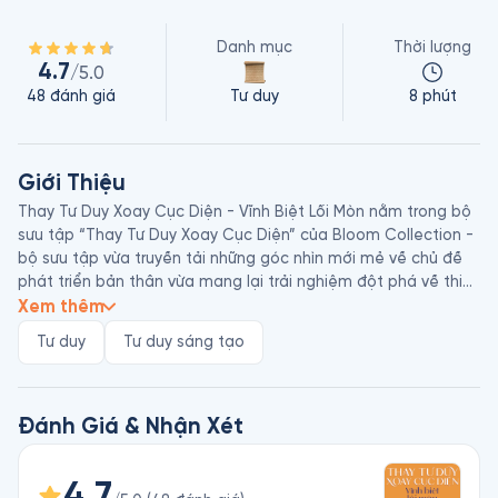
Danh mục
Thời lượng
4.7
/5.0
48
đánh giá
Tư duy
8 phút
Giới Thiệu
Thay Tư Duy Xoay Cục Diện - Vĩnh Biệt Lối Mòn nằm trong bộ 
sưu tập “Thay Tư Duy Xoay Cục Diện” của Bloom Collection - 
bộ sưu tập vừa truyền tải những góc nhìn mới mẻ về chủ đề 
phát triển bản thân vừa mang lại trải nghiệm đột phá về thiết 
kế. 

Xem thêm
Tư duy
Tư duy sáng tạo
Dù bạn có muốn thừa nhận hay không, cách bạn tư duy và 
đưa ra quyết định đều bị chi phối bởi các yếu tố ngoại cảnh 
như truyền thông, Internet và xã hội. Trong cuốn sách này, 
Romain Coique sẽ giúp bạn rèn luyện phương pháp tư duy 
Đánh Giá & Nhận Xét
không theo lối mòn, giúp bạn tự do hơn trong những quyết 
định lớn của cuộc đời.

4.7