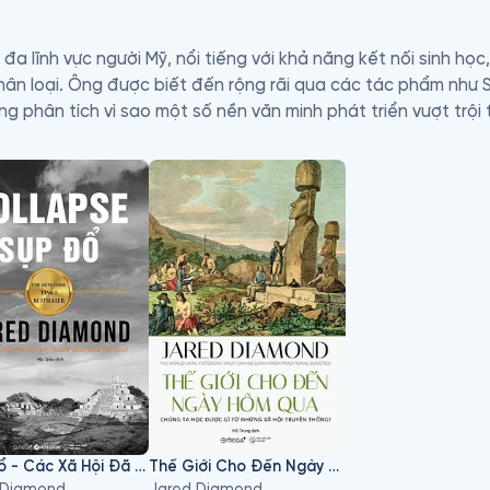
 lĩnh vực người Mỹ, nổi tiếng với khả năng kết nối sinh học, đ
nhân loại. Ông được biết đến rộng rãi qua các tác phẩm như S
 ông phân tích vì sao một số nền văn minh phát triển vượt trội
ng vẫn cuốn hút, Jared Diamond biến những vấn đề học thuật 
ìn lại lịch sử – và cả hiện tại – dưới một góc nhìn hoàn toàn
Sụp Đổ - Các Xã Hội Đã Thất Bại Hay Thành Công Như Thế Nào?
Thế Giới Cho Đến Ngày Hôm Qua
 Diamond
Jared Diamond