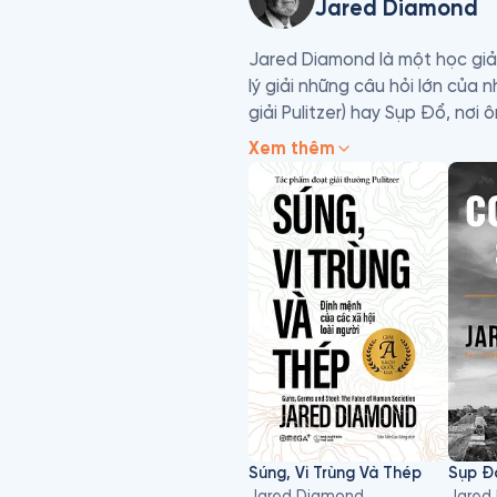
Jared Diamond
Jared Diamond là một học giả đa
lý giải những câu hỏi lớn của 
giải Pulitzer) hay Sụp Đổ, nơi
khác suy tàn.

Xem thêm
Với lối viết giàu dữ kiện như
chuyện khiến người đọc phải nh
Súng, Vi Trùng Và Thép
Jared Diamond
Jared