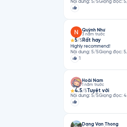
Nội dung
:
5
/5
Giọng đọc
:
5
Quỳnh Như
3 năm trước
5
Rất hay
/5
Highly recommend!
Nội dung
:
5
/5
Giọng đọc
:
5
1
Hoài Nam
1 năm trước
4.5
Tuyệt vời
/5
Nội dung
:
5
/5
Giọng đọc
:
4
Dang Van Thong