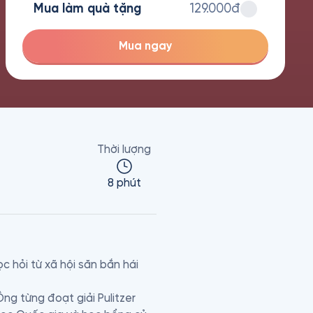
Mua làm quà tặng
129.000đ
Mua ngay
Thời lượng
8 phút
hỏi từ xã hội săn bắn hái 
ng từng đoạt giải Pulitzer 