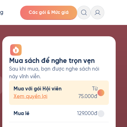
ng
Các gói & Mức giá
Mua sách để nghe trọn vẹn
Sau khi mua, bạn được nghe sách nói
này vĩnh viễn.
Mua với gói Hội viên
Từ
Xem quyền lợi
75.000đ
Mua lẻ
129.000đ