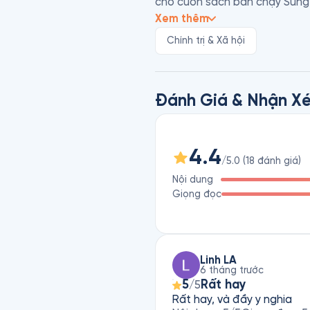
cho cuốn sách bán chạy Súng,
Quỹ MacArthur. Bạn có thể biế
Xem thêm
Tinh Tinh Thứ Ba, Sụp Đổ, T
Chính trị & Xã hội
Đánh Giá & Nhận Xé
4.4
/5.0
(
18
đánh giá
)
Nội dung
Giọng đọc
Linh LA
6 tháng trước
5
Rất hay
/5
Rất hay, và đầy y nghia