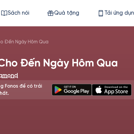
Sách nói
Quà tặng
Tải ứng dụ
ho Đến Ngày Hôm Qua
 Cho Đến Ngày Hôm Qua
iamond
g Fonos để có trải
hất.