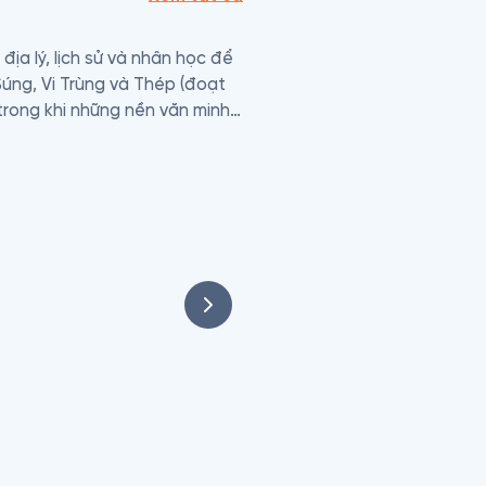
ịa lý, lịch sử và nhân học để 
úng, Vi Trùng và Thép (đoạt 
 trong khi những nền văn minh 
phức tạp thành những câu 
 khác.