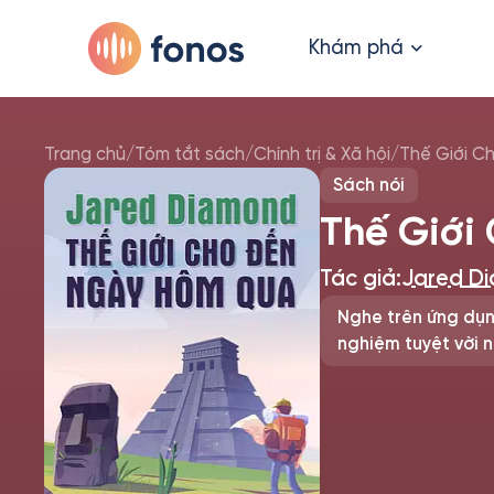
Khám phá
Trang chủ
/
Tóm tắt sách
/
Chính trị & Xã hội
/
Thế Giới C
Sách nói
Thế Giới
Tác giả:
Jared D
Nghe trên ứng dụn
nghiệm tuyệt vời n