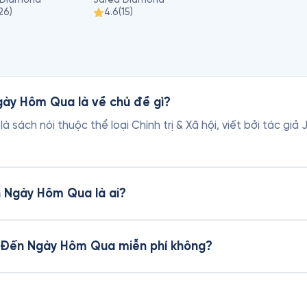
26
)
4.6
(
15
)
gày Hôm Qua là về chủ đề gì?
sách nói thuộc thể loại Chính trị & Xã hội, viết bởi tác gi
n Ngày Hôm Qua là ai?
o Đến Ngày Hôm Qua miễn phí không?