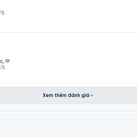
/5
c, 🫶
/5
Xem thêm đánh giá