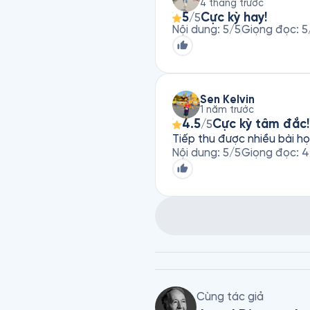
4 tháng trước
5
Cực kỳ hay!
/5
Nội dung
:
5
/5
Giọng đọc
:
5
Sen Kelvin
1 năm trước
4.5
Cực kỳ tâm đắc!
/5
Tiếp thu được nhiều bài họ
Nội dung
:
5
/5
Giọng đọc
:
4
Cùng tác giả