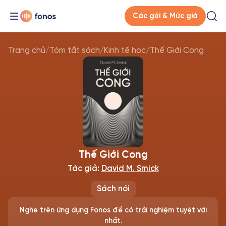
Các gói & Mức giá
Trang chủ
/
Tóm tắt sách
/
Kinh tế học
/
Thế Giới Cong
Thế Giới Cong
Tác giả:
David M. Smick
Sách nói
Nghe trên ứng dụng Fonos để có trải nghiệm tuyệt vời
nhất.