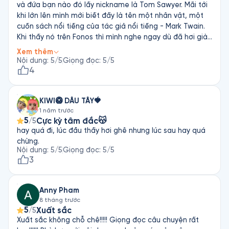
và đứa bạn nào đó lấy nickname là Tom Sawyer. Mãi tới
khi lớn lên mình mới biết đấy là tên một nhân vật, một
cuốn sách nổi tiếng của tác giả nổi tiếng - Mark Twain.
Khi thấy nó trên Fonos thì mình nghe ngay dù đã hơi già
để nghe nó. Câu chuyện vẫn rất hay và thú vị. Nó gợi
Xem thêm
mình nhớ tới tuổi thơ rong ruổi khắp làng xóm ở vùng
Nội dung
:
5
/5
Giọng đọc
:
5
/5
quê nghèo, nhưng đúng kiểu "loan tin một cái là 5 phút
4
sau cả làng cùng biết". Tác giả đã khéo pha trộn nhiều
cảm xúc vào câu chuyện: vui có, buồn có, rùng rợn cũng
KIWI🥝 DÂU TÂY🍓
có, thành thử nó hợp với nhiều độ tuổi khác nhau. Giọng
1 năm trước
đọc cũng được chọn khá tốt cho câu chuyện. Nghe
5
Cực kỳ tâm đắc😽
/5
giọng những đứa trẻ trò chuyện với nhau rất chân thực
hay quá đi, lúc đầu thấy hơi ghê nhưng lúc sau hay quá
và cảm xúc. Một tác phẩm gia đình, không kén chọn độc
chừng.
giả nhé mọi người.
Nội dung
:
5
/5
Giọng đọc
:
5
/5
3
Anny Pham
8 tháng trước
5
Xuất sắc
/5
Xuất sắc không chỗ chê!!!!! Giọng đọc câu chuyện rất