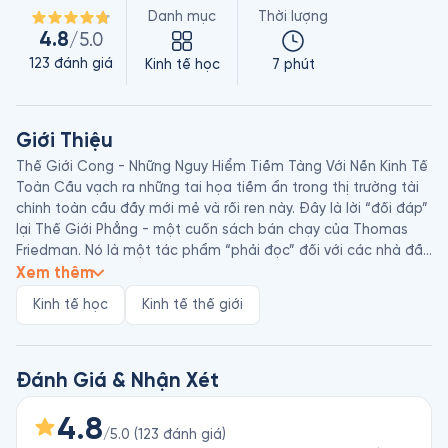
Danh mục
Thời lượng
4.8
/5.0
123
đánh giá
Kinh tế học
7 phút
Giới Thiệu
Thế Giới Cong - Những Nguy Hiểm Tiềm Tàng Với Nền Kinh Tế 
Toàn Cầu vạch ra những tai họa tiềm ẩn trong thị trường tài 
chính toàn cầu đầy mới mẻ và rối ren này. Đây là lời “đối đáp” 
lại Thế Giới Phẳng - một cuốn sách bán chạy của Thomas 
Friedman. Nó là một tác phẩm “phải đọc” đối với các nhà đầu 
tư, nhà hoạch định chính sách, và bất cứ ai lo lắng về những 
Xem thêm
thách thức từ hệ thống tài chính toàn cầu mà chúng ta đang 
Kinh tế học
Kinh tế thế giới
phải đối mặt.

David M. Smick là chủ một ngân hàng đầu tư, tác giả phi hư 
cấu, người sáng lập tạp chí Kinh tế Quốc tế. Ngoài ra, ông 
Đánh Giá & Nhận Xét
còn là chủ tịch và giám đốc điều hành của Johnson Smick 
International, một công ty tư vấn tài chính ở Washington, Hoa 
4.8
/5.0
(
123
đánh giá
)
Kỳ. Trong hơn hai thập kỷ qua, ông đã nhiều lần trao đổi 