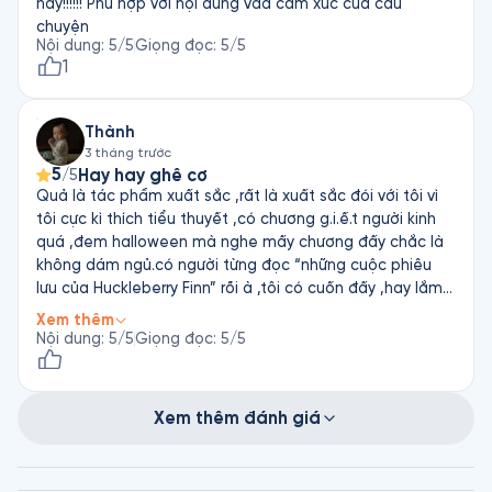
hay!!!!!! Phù hợp với nội dung vad cảm xúc của câu
chuyện
Nội dung
:
5
/5
Giọng đọc
:
5
/5
1
Thành
3 tháng trước
5
Hay hay ghê cơ
/5
Quả là tác phẩm xuất sắc ,rất là xuất sắc đói với tôi vì
tôi cực kì thích tiểu thuyết ,có chương g.i.ế.t người kinh
quá ,đem halloween mà nghe mấy chương đấy chắc là
không dám ngủ.có người từng đọc “những cuộc phiêu
lưu của Huckleberry Finn” rồi à ,tôi có cuốn đấy ,hay lắm
nhưng giờ tìm mãi cx chẳng có mấy nơi bán nữa.Mong
Xem thêm
fonos có cuốn sách này nhé!😁😁😁
Nội dung
:
5
/5
Giọng đọc
:
5
/5
Xem thêm đánh giá