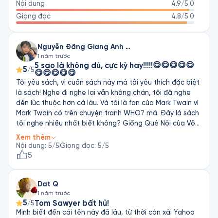
Nội dung
4.9
/5.0
nghiên cứu với các quan chức thuộc Ngân hàng trung ương 
Hoa Kỳ (như Alan Greenspan và Ben Bernanke), đồng thời tư 
Giọng đọc
4.8
/5.0
vấn cho các giám đốc và nhà đầu tư hàng đầu ở Phố Wall.
Nguyễn Đăng Giang Anh & Con Của Nguyễn Đăng Giang Anh
1 năm trước
5 sao là không đủ, cực kỳ hay!!!!!😋😋😋😋😋
5
/5
😋😋😋😋😋
Tôi yêu sách, vì cuốn sách này mà tôi yêu thích đặc biệt
là sách! Nghe đi nghe lại vẫn không chán, tôi đã nghe
đến lúc thuộc hơn cả làu. Và tôi là fan của Mark Twain vì
Mark Twain có trên chuyện tranh WHO? mà. Đây là sách
tôi nghe nhiều nhất biết không? Giống Quê Nội của Võ
Quảng quáaaaaaaaaaaa! Tom Sawyer và hut là một
Xem thêm
trong hai những nhân vật mà tôi thích nhất. Chuyện hay
Nội dung
:
5
/5
Giọng đọc
:
5
/5
không thể tải!!! Mặc dùng có vài chương hơn ghê😌😌😌
5
😌😌😌😌😌😌😌. Nhưng tôi muốn nghe Những Cuộc Phiêu
Lưu Của Hutcorlberryphim hơn, nó rất hot mà, nhưng nó
Dat Q
ngừng bán vì quá hot…. Thôi lại viết “trích” vậy
1 năm trước
5
Tom Sawyer bất hủ!
/5
Mình biết đến cái tên này đã lâu, từ thời còn xài Yahoo