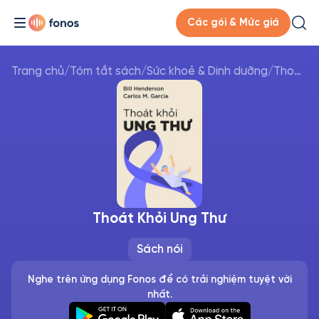
Các gói & Mức giá
Trang chủ
/
Tóm tắt sách
/
Sức khoẻ & Dinh dưỡng
/
Thoát Khỏi Ung Thư
Thoát Khỏi Ung Thư
Sách nói
Nghe trên ứng dụng Fonos để có trải nghiệm tuyệt vời
nhất.