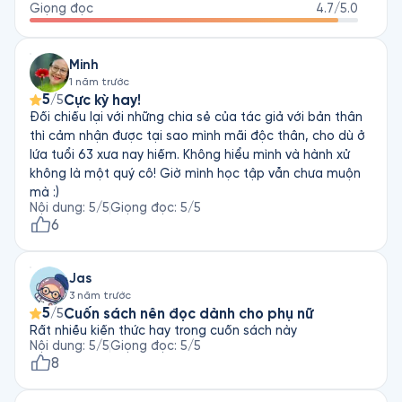
xuất bản người Mỹ. Ông nổi tiếng với những cuốn hồi ký và 
Giọng đọc
4.7
/5.0
loạt giải thưởng văn học Pushcart do chính ông sáng lập. Năm 
1994, sau khi vợ qua đời, ông tìm khắp nơi một vị bác sĩ có 
Minh
cùng tư duy chữa trị ung thư không độc hại như mình, cuối 
1 năm trước
cùng đã kết hợp với bác sĩ Carlos M. Garcia để cho ra đời 
5
Cực kỳ hay!
/5
Thoát Khỏi Ung Thư. Cùng với kênh điện thoại và trang tin tư 
Đối chiếu lại với những chia sẻ của tác giả với bản thân
vấn hoàn toàn miễn phí cho bệnh nhân và người nhà, cuốn 
thì cảm nhận được tại sao mình mãi độc thân, cho dù ở
sách hướng đến việc giúp người mắc ung thư tự chữa khỏi 
lứa tuổi 63 xưa nay hiếm. Không hiểu mình và hành xử
hoặc làm chậm dần quá trình phát tán, kéo dài sự sống 
không là một quý cô! Giờ mình học tập vẫn chưa muộn
mà :)
Nội dung
:
5
/5
Giọng đọc
:
5
/5
6
Jas
3 năm trước
5
Cuốn sách nên đọc dành cho phụ nữ
/5
Rất nhiều kiến thức hay trong cuốn sách này
Nội dung
:
5
/5
Giọng đọc
:
5
/5
8