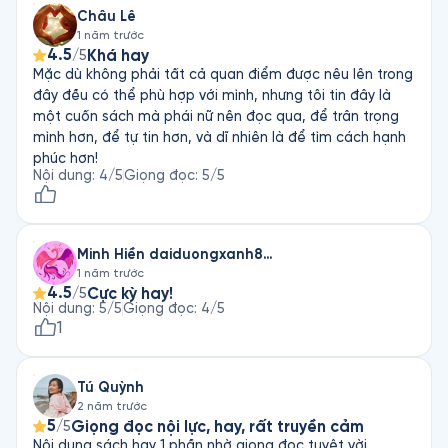
Châu Lê
1 năm trước
4.5
Khá hay
/5
Mặc dù không phải tất cả quan điểm được nêu lên trong
đây đều có thể phù hợp với mình, nhưng tôi tin đây là
một cuốn sách mà phái nữ nên đọc qua, để trân trọng
mình hơn, để tự tin hơn, và dĩ nhiên là để tìm cách hạnh
phúc hơn!
Nội dung
:
4
/5
Giọng đọc
:
5
/5
Minh Hiền daiduongxanh816@gmail.com
1 năm trước
4.5
Cực kỳ hay!
/5
Nội dung
:
5
/5
Giọng đọc
:
4
/5
1
Tú Quỳnh
2 năm trước
5
Giọng đọc nội lực, hay, rất truyền cảm
/5
Nội dung sách hay 1 phần nhờ giọng đọc tuyệt vời