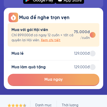
Mua để nghe trọn vẹn
Mua với gói Hội viên
75.000đ
Chỉ 899.000đ có ngay 12 cuốn + tất cả
/cuốn
quyền lợi Hội viên.
Xem chi tiết
Mua lẻ
129.000đ
Mua làm quà tặng
129.000đ
Mua ngay
Danh mục
Thời lượng