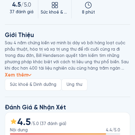
4.5
/5.0
37
đánh giá
Sức khoẻ & Dinh dưỡng
8 phút
Giới Thiệu
Sau 4 năm chứng kiến vợ mình bị dày vò bởi hàng loạt cuộc 
phẫu thuật, hóa trị và xạ trị ung thư để rồi cuối cùng ra đi 
trong đau đớn, Bill Henderson quyết tâm kiếm tìm những 
phương pháp khác biệt với cách trị liệu ung thư phổ biến. Sau 
khi đọc hơn 400 tài liệu nghiên cứu cùng hàng trăm ngàn 
cuộc gặp gỡ và ghi chép, ông phát hiện ra có những cách 
Xem thêm
giúp ta thoát khỏi ung thư không độc hại, lại nhẹ nhàng, 
Sức khoẻ & Dinh dưỡng
Ung thư
không đau đớn. Thoát Khỏi Ung Thư: Hướng Dẫn Chữa Bệnh 
Không Độc Và Nhẹ Nhàng là một “cú tát mạnh” vào ngành 
công nghiệp chữa trị bệnh này bởi nội dung vạch trần sự lạm 
dụng thuốc và hóa chất tại các bệnh viện, đồng thời cho 
Đánh Giá & Nhận Xét
rằng phương pháp tự chữa trị là yếu tố chính giúp người bệnh 
sống sót và trở nên khỏe mạnh. 

4.5
/5.0
(
37
đánh giá
)
Nội dung
4.4
/5.0
Bill Henderson (sinh năm 1941) là tác giả, biên tập viên và nhà 