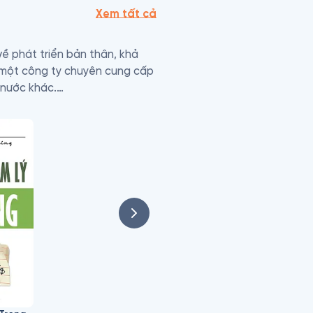
Xem tất cả
về phát triển bản thân, khả 
 một công ty chuyên cung cấp 
 nước khác.

đến phát triển bản thân và 
p kỷ qua. Không có ai biết về 
ã giải thích lý do tại sao 
n dạy một môn nghệ thuật 