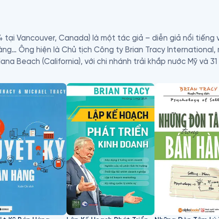
4 tại Vancouver, Canada) là một tác giả – diễn giả nổi tiếng 
ng… Ông hiện là Chủ tịch Công ty Brian Tracy International,
lana Beach (California), với chi nhánh trải khắp nước Mỹ và 31
 tiếng trên toàn thế giới trong tất cả các lĩnh vực liên quan 
iữ vị trí của một nhà lãnh đạo hàng đầu trong suốt nhiều thậ
n hàng nhiều hơn ông, và trong cuốn sách tuyệt vời này, ông đ
i ba đồng thời là một giáo viên cực kỳ chuyên nghiệp chuyê
g – nghệ thuật thuyết phục tích cực.