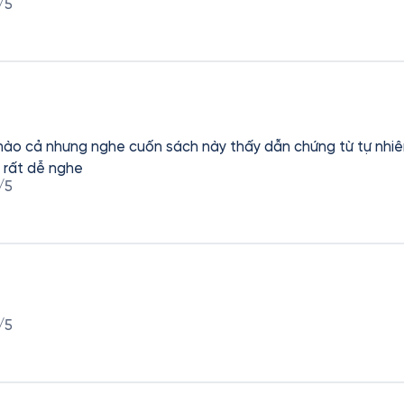
/5
nào cả nhưng nghe cuốn sách này thấy dẫn chứng từ tự nhiê
 rất dễ nghe
/5
/5