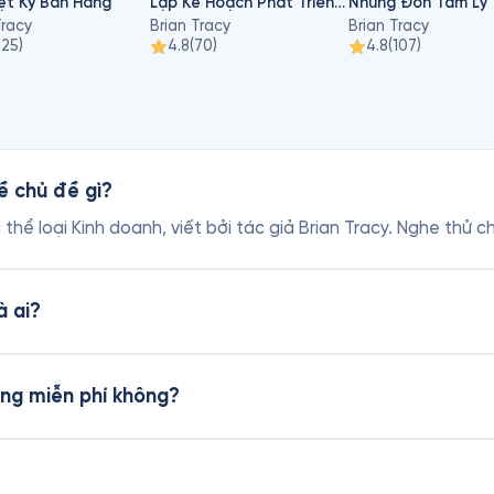
ệt Kỹ Bán Hàng
Lập Kế Hoạch Phát Triển Kinh Doanh
Tracy
Brian Tracy
Brian Tracy
125
)
4.8
(
70
)
4.8
(
107
)
ề chủ đề gì?
thể loại Kinh doanh, viết bởi tác giả Brian Tracy. Nghe thử 
à ai?
àng miễn phí không?