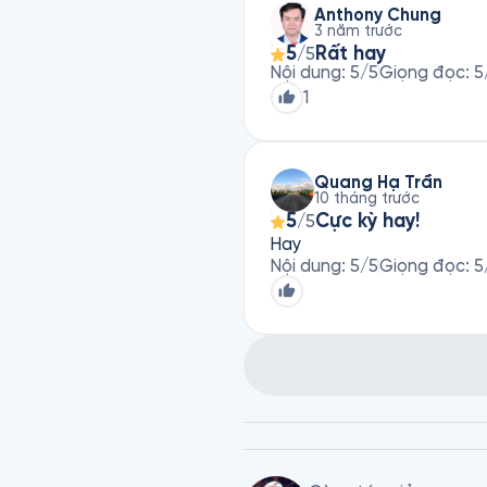
Anthony Chung
3 năm trước
5
Rất hay
/5
Nội dung
:
5
/5
Giọng đọc
:
5
1
Quang Hạ Trần
10 tháng trước
5
Cực kỳ hay!
/5
Hay
Nội dung
:
5
/5
Giọng đọc
:
5