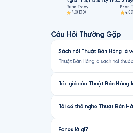
Nghệ Thuật Quản Lý Thời Gian
12 Tuy
Brian Tracy
Brian 
4.8
(
130
)
4.8
(
Câu Hỏi Thường Gặp
Sách nói Thuật Bán Hàng là v
Thuật Bán Hàng là sách nói thuộc 
Tác giả của Thuật Bán Hàng l
Tôi có thể nghe Thuật Bán H
Fonos là gì?