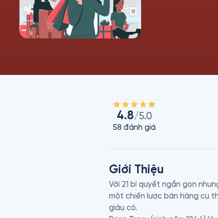
4.8
/5.0
58
đánh giá
Giới Thiệu
Với 21 bí quyết ngắn gọn nhưn
một chiến lược bán hàng cụ t
giàu có.
