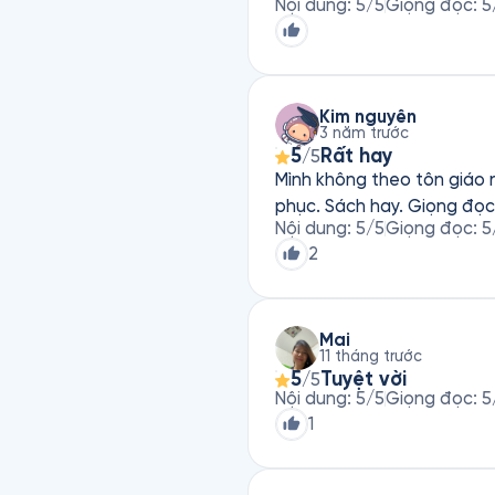
Nội dung
:
5
/5
Giọng đọc
:
5
Kim nguyên
3 năm trước
5
Rất hay
/5
Mình không theo tôn giáo 
phục. Sách hay. Giọng đọc
Nội dung
:
5
/5
Giọng đọc
:
5
2
Mai
11 tháng trước
5
Tuyệt vời
/5
Nội dung
:
5
/5
Giọng đọc
:
5
1