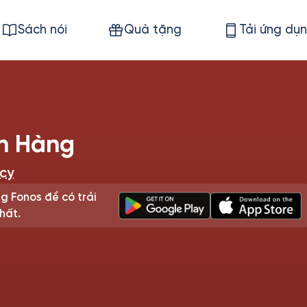
Sách nói
Quà tặng
Tải ứng dụ
n Hàng
acy
g Fonos để có trải
hất.