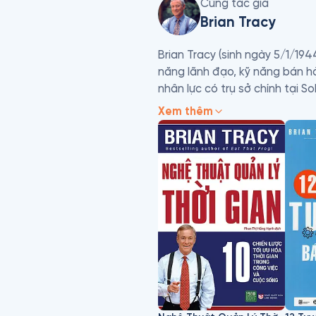
Cùng tác giả
Brian Tracy
Brian Tracy (sinh ngày 5/1/194
năng lãnh đạo, kỹ năng bán hà
nhân lực có trụ sở chính tại So
Xem thêm
 Brian Tracy là một tác giả nổi
phát triển sự nghiệp. Ông đã g
mọi khía cạnh của quy trình bá
ông là một người bán hàng tà
quan trọng nhất của cuộc sốn