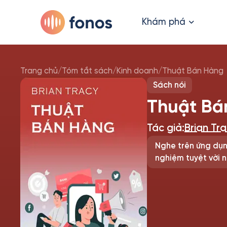
Khám phá
Trang chủ
/
Tóm tắt sách
/
Kinh doanh
/
Thuật Bán Hàng
Sách nói
Thuật Bá
Tác giả:
Brian Tr
Nghe trên ứng dụn
nghiệm tuyệt vời n