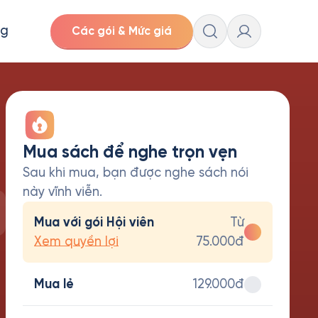
ng
Các gói & Mức giá
Mua sách để nghe trọn vẹn
Sau khi mua, bạn được nghe sách nói
này vĩnh viễn.
Mua với gói Hội viên
Từ
Xem quyền lợi
75.000đ
Mua lẻ
129.000đ