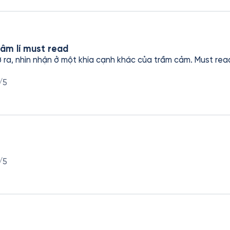
c sĩ, nhưng bản thân người bệnh cũng nên hiểu rõ cả mặt lợi 
ược phù hợp với họ hơn, khi đó cuốn sách sẽ càng trở nên k
ao cho cuốn sách này, nhưng nhìn chung đây vẫn là một cuố
âm lí must read
ra, nhìn nhận ở một khía cạnh khác của trầm cảm. Must rea
/5
/5