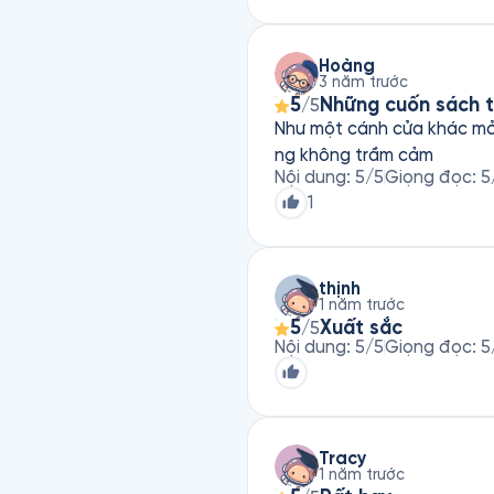
liệu nào cần ý kiến của bá
phương pháp để lựa chọn đ
Hoàng
Vì vậy mà mình chỉ để 4 s
3 năm trước
5
Những cuốn sách t
/5
Như một cánh cửa khác mở 
ng không trầm cảm
Nội dung
:
5
/5
Giọng đọc
:
5
1
thịnh
1 năm trước
5
Xuất sắc
/5
Nội dung
:
5
/5
Giọng đọc
:
5
Tracy
1 năm trước