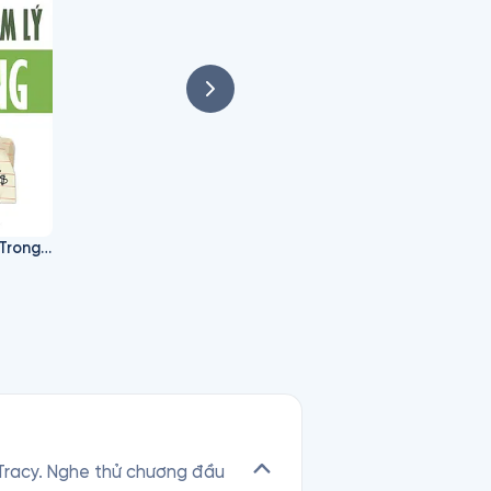
n dạy một môn nghệ thuật 
Những Đòn Tâm Lý Trong Bán Hàng
n Tracy. Nghe thử chương đầu