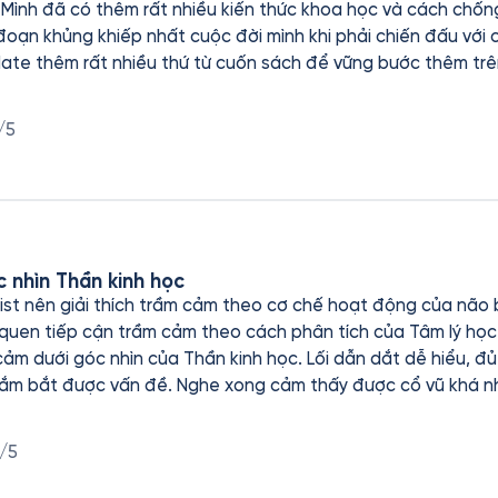
Mình đã có thêm rất nhiều kiến thức khoa học và cách chống 
 đoạn khủng khiếp nhất cuộc đời mình khi phải chiến đấu với
date thêm rất nhiều thứ từ cuốn sách để vững bước thêm trên
m tương lai phía trước. Thanks tác giả rất nhiều
/5
 nhìn Thần kinh học
tist nên giải thích trầm cảm theo cơ chế hoạt động của não 
 quen tiếp cận trầm cảm theo cách phân tích của Tâm lý học
cảm dưới góc nhìn của Thần kinh học. Lối dẫn dắt dễ hiểu, đ
ắm bắt được vấn đề. Nghe xong cảm thấy được cổ vũ khá nh
 là mọi nỗ lực dù nhỏ nhất để thoát khỏi trầm cảm đều có ý
ế sinh học đã được quy định trên cơ thể người - sẽ tác động
/5
tập trung giới thiệu về tính hiệu quả của chúng. Hiển nhiên việ