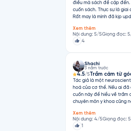
điều mà sách đề cập đến. 
cuốn sách. Thực sự là giai
Rất may là mình đã kịp up
mình và mình tin tưởng thê
Xem thêm
Nội dung
:
5
/5
Giọng đọc
:
5
4
Shachi
3 năm trước
4.5
Trầm cảm từ góc
/5
Tác giả là một neuroscien
hoá của cơ thể. Nếu ai đã
cuốn này để hiểu về trầm 
chuyên môn y khoa cũng n
giả mà mình bị thuyết phục
Xem thêm
- dưới tác động của cơ ch
Nội dung
:
4
/5
Giọng đọc
:
5
nhiều cách. Mình đã hy vọng tác giả có thể cung cấp thêm thông tin về tác dụng phụ của một số phương pháp trị
1
liệu hiện nay, thay vì chỉ 