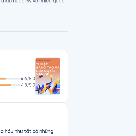
ở khắp nước Mỹ và nhiều quốc 
g lên đến 500 tác phẩm, đã 
u sách ăn khách về phát triển 
Hàng (Psychology Of Selling) 
4.6
/5.0
4.8
/5.0
qua hầu như tất cả những