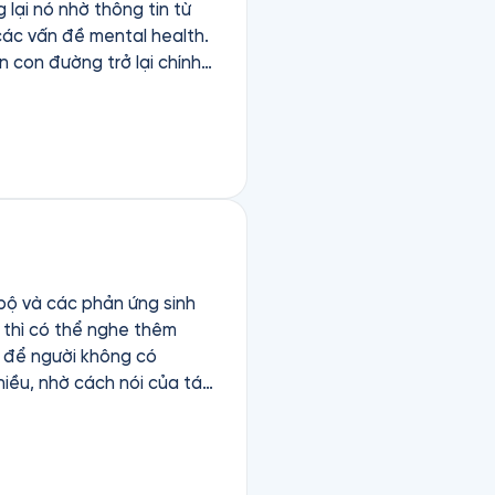
lại nó nhờ thông tin từ
 các vấn đề mental health.
 con đường trở lại chính
bộ và các phản ứng sinh
 thì có thể nghe thêm
ủ để người không có
iều, nhờ cách nói của tác
 nghĩa, vì hành động nhỏ đó
 lên não bộ của mình theo
c lựa chọn phương pháp trị