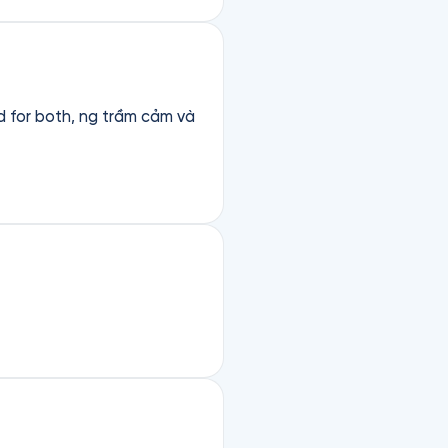
và mặt hại của một số
hách quan và hữu ích hơn.
n sách đáng đọc/nghe.
d for both, ng trầm cảm và