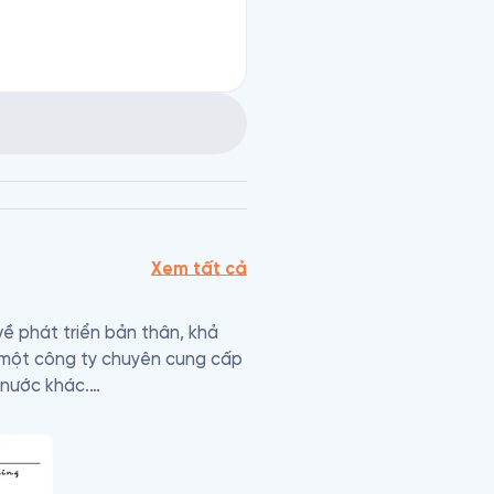
Xem tất cả
về phát triển bản thân, khả 
 một công ty chuyên cung cấp 
 nước khác.

đến phát triển bản thân và 
p kỷ qua. Không có ai biết về 
ã giải thích lý do tại sao 