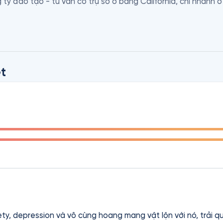
g ty đào tạo - tư vấn có trụ sở ở bang California, chi nhánh 
ương trình huấn luyện dạng audio, video của ông, với số lượn
được sử dụng ở 55 quốc gia. Ông là tác giả của khoảng 50 đầ
 kỹ năng bán hàng… Trong đó có Những Đòn Tâm Lý Trong Bán 
và Kết Thúc Bán Hàng: Đòn Quyết Định (The Art Of Closing The Sale). 
t
ty, depression và vô cùng hoang mang vật lộn với nó, trải 