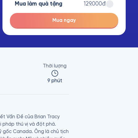
Mua làm quà tặng
129.000đ
Mua ngay
Thời lượng
9 phút
t Vấn Đề của Brian Tracy 
 pháp thú vị và đột phá.

Mỹ gốc Canada. Ông là chủ tịch 