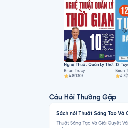
ông là một người bán hàng tà
quan trọng nhất của cuộc sốn
Nghệ Thuật Quản Lý Thời Gian
12 Tuy
Brian Tracy
Brian 
4.8
(
130
)
4.8
(
Câu Hỏi Thường Gặp
Sách nói Thuật Sáng Tạo Và G
Thuật Sáng Tạo Và Giải Quyết Vấn 