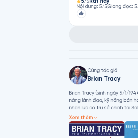
5
Rất hay
/5
Nội dung
:
5
/5
Giọng đọc
:
5
Cùng tác giả
Brian Tracy
Brian Tracy (sinh ngày 5/1/194
năng lãnh đạo, kỹ năng bán hà
nhân lực có trụ sở chính tại So
Xem thêm
 Brian Tracy là một tác giả nổi
phát triển sự nghiệp. Ông đã g
mọi khía cạnh của quy trình bá