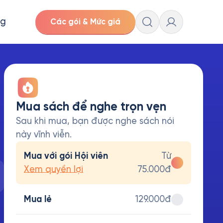
ng
Các gói & Mức giá
Mua sách để nghe trọn vẹn
Sau khi mua, bạn được nghe sách nói
này vĩnh viễn.
Mua với gói Hội viên
Từ
Xem quyền lợi
75.000đ
Mua lẻ
129.000đ