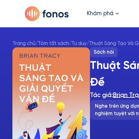
Khám phá
Trang chủ
/
Tóm tắt sách
/
Tư duy
/
Thuật Sáng Tạo Và G
Sách nói
Thuật Sá
Đề
Tác giả:
Brian Tr
Nghe trên ứng dụn
nghiệm tuyệt vời n