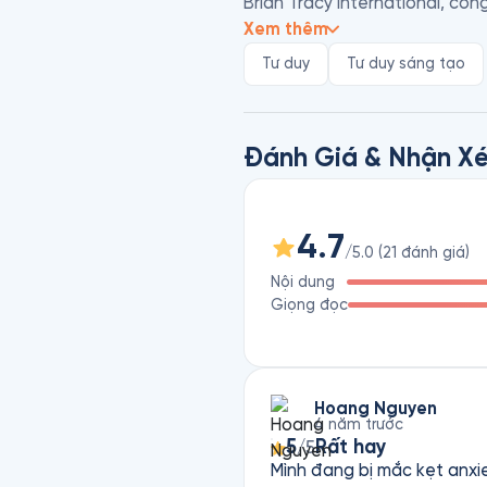
Brian Tracy International, côn
gia khác. 

Xem thêm
Hiện tại, các cuốn sách và ch
Tư duy
Tư duy sáng tạo
được dịch ra 38 thứ tiếng và 
bản thân, khả năng lãnh đạo,
Đánh Giá & Nhận Xé
4.7
/5.0
(
21
đánh giá
)
Nội dung
Giọng đọc
Hoang Nguyen
4 năm trước
5
Rất hay
/5
Mình đang bị mắc kẹt anxie