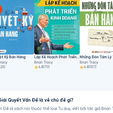
i ba đồng thời là một giáo viên cực kỳ chuyên nghiệp chuyê
g – nghệ thuật thuyết phục tích cực.
ệt Kỹ Bán Hàng
Lập Kế Hoạch Phát Triển Kinh Doanh
Tracy
Brian Tracy
Brian Tracy
125
)
4.8
(
70
)
4.8
(
107
)
iải Quyết Vấn Đề là về chủ đề gì?
Đề là sách nói thuộc thể loại Tư duy, viết bởi tác giả Bria