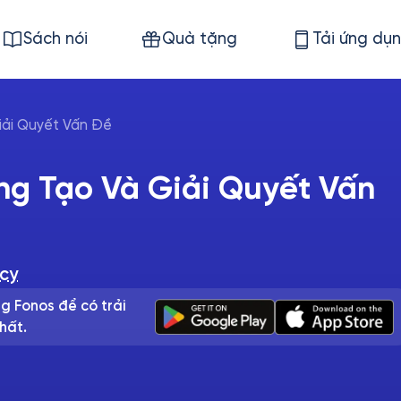
Sách nói
Quà tặng
Tải ứng dụ
iải Quyết Vấn Đề
ng Tạo Và Giải Quyết Vấn
acy
g Fonos để có trải
hất.