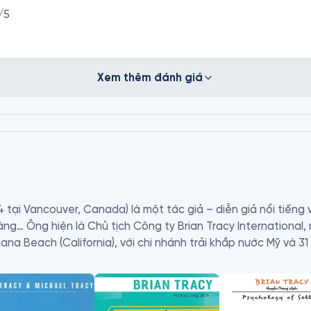
/5
Xem thêm đánh giá
4 tại Vancouver, Canada) là một tác giả – diễn giả nổi tiếng 
ng… Ông hiện là Chủ tịch Công ty Brian Tracy International,
lana Beach (California), với chi nhánh trải khắp nước Mỹ và 31
 tiếng trên toàn thế giới trong tất cả các lĩnh vực liên quan 
iữ vị trí của một nhà lãnh đạo hàng đầu trong suốt nhiều thậ
n hàng nhiều hơn ông, và trong cuốn sách tuyệt vời này, ông đ