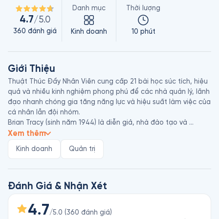
Danh mục
Thời lượng
4.7
/5.0
360
đánh giá
Kinh doanh
10 phút
Giới Thiệu
Thuật Thúc Đẩy Nhân Viên cung cấp 21 bài học súc tích, hiệu 
quả và nhiều kinh nghiệm phong phú để các nhà quản lý, lãnh 
đạo nhanh chóng gia tăng năng lực và hiệu suất làm việc của 
cá nhân lẫn đội nhóm. 

Brian Tracy (sinh năm 1944) là diễn giả, nhà đào tạo và 
chuyên gia tư vấn nổi tiếng người Mỹ gốc Canada. Ông là chủ 
Xem thêm
tịch Brian Tracy International, công ty đào tạo - tư vấn có trụ 
Kinh doanh
Quản trị
sở ở bang California, chi nhánh ở khắp nước Mỹ và nhiều quốc 
gia khác. 

Hiện tại, các cuốn sách và chương trình huấn luyện dạng 
audio, video của ông, với số lượng lên đến 500 tác phẩm, đã 
Đánh Giá & Nhận Xét
được dịch ra 38 thứ tiếng và được sử dụng ở 55 quốc gia. Ông 
là tác giả của khoảng 50 đầu sách ăn khách về phát triển 
4.7
/5.0
(
360
đánh giá
)
bản thân, khả năng lãnh đạo, kỹ năng bán hàng… Trong đó có 