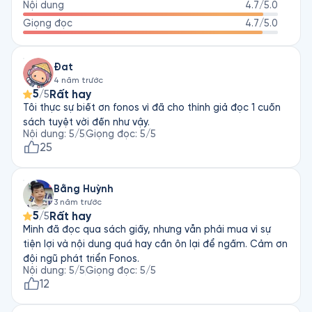
Nội dung
4.7
/5.0
Những Đòn Tâm Lý Trong Bán Hàng (Psychology Of Selling) và 
Kết Thúc Bán Hàng: Đòn Quyết Định (The Art Of Closing The 
Giọng đọc
4.7
/5.0
Sale).
Đat
4 năm trước
5
Rất hay
/5
Tôi thực sự biết ơn fonos vì đã cho thính giả đọc 1 cuốn
sách tuyệt vời đến như vậy.
Nội dung
:
5
/5
Giọng đọc
:
5
/5
25
Bằng Huỳnh
3 năm trước
5
Rất hay
/5
Mình đã đọc qua sách giấy, nhưng vẫn phải mua vì sự
tiện lợi và nội dung quá hay cần ôn lại để ngấm. Cảm ơn
đội ngũ phát triển Fonos.
Nội dung
:
5
/5
Giọng đọc
:
5
/5
12