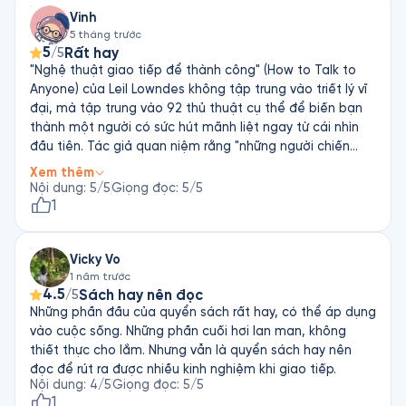
Vinh
5 tháng trước
5
Rất hay
/5
"Nghệ thuật giao tiếp để thành công" (How to Talk to
Anyone) của Leil Lowndes không tập trung vào triết lý vĩ
đại, mà tập trung vào 92 thủ thuật cụ thể để biến bạn
thành một người có sức hút mãnh liệt ngay từ cái nhìn
đầu tiên. Tác giả quan niệm rằng "những người chiến
thắng" (Big Winners) có những hành vi cực kỳ tinh tế mà
Xem thêm
người thường ít chú ý. Giao tiếp thành công không đến
Nội dung
:
5
/5
Giọng đọc
:
5
/5
từ những phép màu, mà đến từ sự quan tâm tỉ mỉ đến
1
cảm xúc của người đối diện. Khi bạn làm cho người khác
cảm thấy họ quan trọng và được thấu hiểu, bạn sẽ có
Vicky Vo
được sự ủng hộ của họ.
1 năm trước
4.5
Sách hay nên đọc
/5
Những phần đầu của quyển sách rất hay, có thể áp dụng
vào cuộc sống. Những phần cuối hơi lan man, không
thiết thực cho lắm. Nhưng vẫn là quyển sách hay nên
đọc để rút ra được nhiều kinh nghiệm khi giao tiếp.
Nội dung
:
4
/5
Giọng đọc
:
5
/5
1