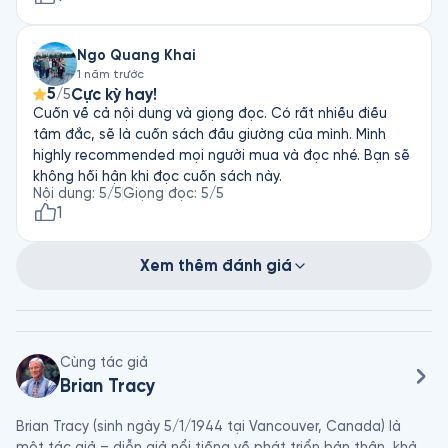
Ngo Quang Khai
1 năm trước
5
Cực kỳ hay!
/5
Cuốn về cả nội dung và giọng đọc. Có rất nhiều điều
tâm đắc, sẽ là cuốn sách đầu giường của mình. Mình
highly recommended mọi người mua và đọc nhé. Bạn sẽ
không hối hận khi đọc cuốn sách này.
Nội dung
:
5
/5
Giọng đọc
:
5
/5
1
Xem thêm đánh giá
Cùng tác giả
Brian Tracy
Brian Tracy (sinh ngày 5/1/1944 tại Vancouver, Canada) là 
một tác giả – diễn giả nổi tiếng về phát triển bản thân, khả 