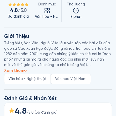
Danh mục
Thời lượng
4.8
/5.0
36
đánh giá
Văn hóa - Nghệ thuật
8 phút
Giới Thiệu
Tiếng Việt, Văn Việt, Người Việt là tuyển tập các bài viết của 
giáo sư Cao Xuân Hạo được đăng rải rác trên báo chí từ năm 
1982 đến năm 2001, cung cấp những ý kiến có thể coi là “bạo 
phổi” nhưng lại mở ra cho người đọc cái nhìn mới, suy nghĩ 
mới về thứ gần gũi với chúng ta nhất: tiếng Việt. 

Giáo sư Cao Xuân Hạo (1930 - 2007) là nhà ngôn ngữ học 
Xem thêm
người Việt với nhiều đóng góp trong việc định hình phương 
Văn hóa - Nghệ thuật
Văn hóa Việt Nam
pháp phân tích cấu trúc câu tiếng Việt. Ngoài ra, ông còn là 
một dịch giả, giáo sư văn chương uyên bác. Năm 1985, ông 
được Hội Nhà văn Việt Nam trao tặng Giải thưởng về dịch 
thuật.
Đánh Giá & Nhận Xét
4.8
/5.0
(
36
đánh giá
)