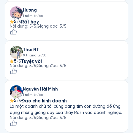
Hương
1 năm trước
5
Rất hay
/5
Nội dung
:
5
/5
Giọng đọc
:
5
/5
Thái NT
9 tháng trước
5
Tuyệt vời
/5
Nội dung
:
5
/5
Giọng đọc
:
5
/5
Nguyễn Hải Minh
1 năm trước
5
Đạo cho kinh doanh
/5
Là một doanh chủ tôi cũng đang tìm con đường để ứng
dụng những giảng dạy của thầy Rosh vào doanh nghiệp.
Nội dung
:
5
/5
Giọng đọc
:
5
/5