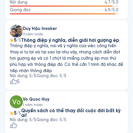
Nội dung
4.7
/5.0
Giọng đọc
4.9
/5.0
Duy Hậu Invoker
3 năm trước
5
Thông điệp ý nghĩa, diễn giải hơi gượng ép
/5
Thông điệp ý nghĩa, nói về ý nghĩa của việc cống hiến
thay vì tư lợi và tại sao lại như vậy, nhưng cách diễn đạt
hơi gượng ép và có 1 chút là miễng cưỡng ép mọi thứ
phù hợp với thông điệp đó. Có thể cần 1 trình độ khác để
tiếp nhận thông điệp.
Nội dung
:
5
/5
Giọng đọc
:
5
/5
5
Vo Quoc Huy
1 năm trước
Quyển sách có thể thay đổi cuộc đời bất kỳ
5
/5
ai!
Nội dung
:
5
/5
Giọng đọc
:
5
/5