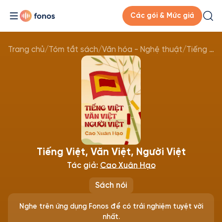
Các gói & Mức giá
Trang chủ
/
Tóm tắt sách
/
Văn hóa - Nghệ thuật
/
Tiếng Việt, Văn Việt, Người Việt
Tiếng Việt, Văn Việt, Người Việt
Tác giả:
Cao Xuân Hạo
Sách nói
Nghe trên ứng dụng Fonos để có trải nghiệm tuyệt vời
nhất.