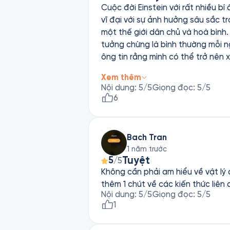
Cuộc đời Einstein với rất nhiều b
vĩ đại với sự ảnh hưởng sâu sắc t
một thế giới dân chủ và hoà bình. Đôi mắt to sáng và tinh anh, ông luôn có một trí tò mò đáng kinh ngạc với những hiện tượn
tưởng chừng là bình thường mỗi n
ông tin rằng mình có thể trở nên xuất sắc trong khoa học: Khi chậm n
hiểu mọi việc xung quanh. Cuốn sách không chỉ giá trị với những ai yêu khoa học, mà còn hữu ích với mọi bậc cha mẹ và những
Xem thêm
người yêu mến vị bác học đãng tr
Nội dung
:
5
/5
Giọng đọc
:
5
/5
6
Bach Tran
1 năm trước
Tuyệt
5
/5
Không cần phải am hiểu về vật lý 
thêm 1 chút về các kiến thức liên
Nội dung
:
5
/5
Giọng đọc
:
5
/5
1