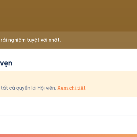
rải nghiệm tuyệt vời nhất.
 vẹn
ất cả quyền lợi Hội viên.
Xem chi tiết