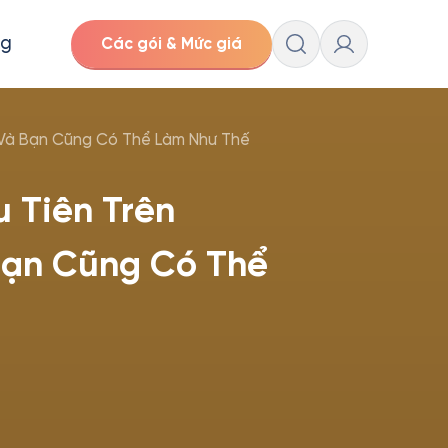
ng
Các gói & Mức giá
o Và Bạn Cũng Có Thể Làm Như Thế
u Tiên Trên
Bạn Cũng Có Thể