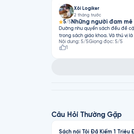
Xôi Logiker
2 tháng trước
Những người đam mê vậ
5
/5
Dường như quyển sách đều đề cập 
trong sách giáo khoa. Và thú vị là 
Nội dung
:
5
/5
Giọng đọc
:
5
/5
1
Câu Hỏi Thường Gặp
Sách nói Tôi Đã Kiếm 1 Triệ