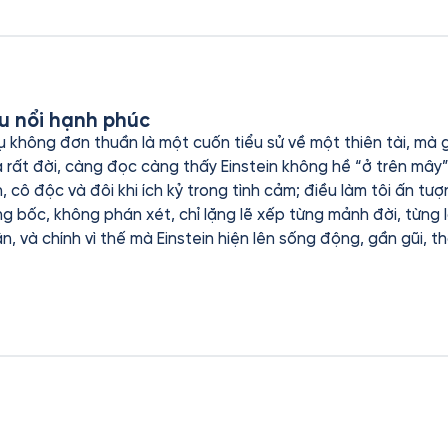
ứu nổi hạnh phúc
 trụ không đơn thuần là một cuốn tiểu sử về một thiên tài, mà
a rất đời, càng đọc càng thấy Einstein không hề “ở trên mây
 cô độc và đôi khi ích kỷ trong tình cảm; điều làm tôi ấn tư
ng bốc, không phán xét, chỉ lặng lẽ xếp từng mảnh đời, từng l
 và chính vì thế mà Einstein hiện lên sống động, gần gũi, th
ng đoạn ông vật lộn với công việc, tình yêu, gia đình xen k
nhìn thấy một con người phải trả giá rất nhiều cho sự vĩ đại c
tương đối hay các thành tựu khoa học, mà là một nỗi suy ngẫm 
i đại và về việc đôi khi, để chạm tới vũ trụ, con người ta lại 