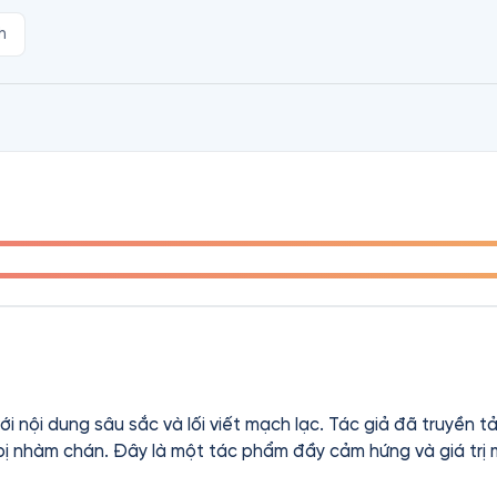
h
i nội dung sâu sắc và lối viết mạch lạc. Tác giả đã truyền 
 bị nhàm chán. Đây là một tác phẩm đầy cảm hứng và giá trị