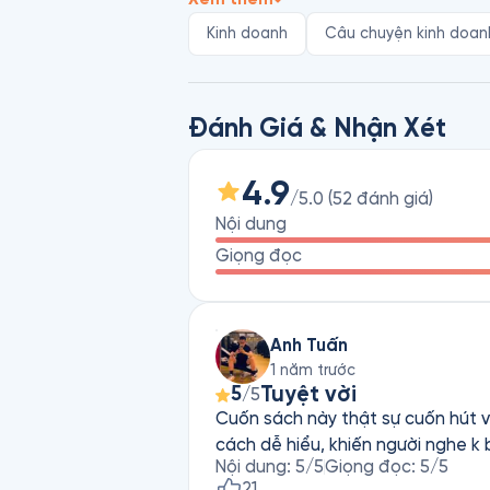
Kinh doanh
Câu chuyện kinh doan
Đánh Giá & Nhận Xét
4.9
/5.0
(
52
đánh giá
)
Nội dung
Giọng đọc
Anh Tuấn
1 năm trước
Tuyệt vời
5
/5
Cuốn sách này thật sự cuốn hút vớ
cách dễ hiểu, khiến người nghe k
Nội dung
:
5
/5
Giọng đọc
:
5
/5
21