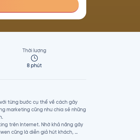
Thời lượng
8 phút
với từng bước cụ thể về cách gây 
ng marketing cũng như chia sẻ những 
.

ing trên Internet. Nhờ khả năng gây 
Ewen cũng là diễn giả hút khách, 
ế giới.