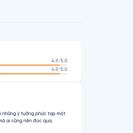
4.9
/5.0
4.9
/5.0
tải những ý tưởng phức tạp một
 mà ai cũng nên đọc qua.