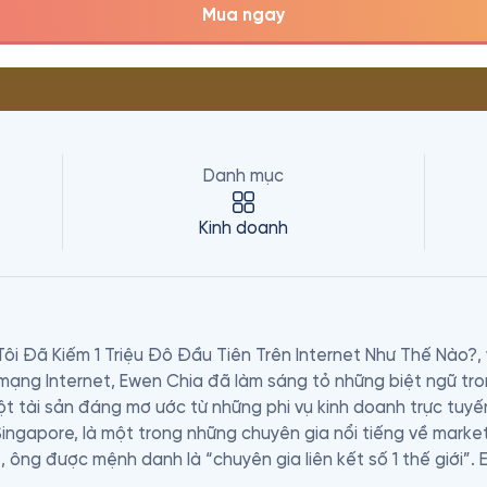
Mua ngay
Danh mục
Kinh doanh
i Đã Kiếm 1 Triệu Đô Đầu Tiên Trên Internet Như Thế Nào?, 
mạng Internet, Ewen Chia đã làm sáng tỏ những biệt ngữ tro
ột tài sản đáng mơ ước từ những phi vụ kinh doanh trực tuyến
Singapore, là một trong những chuyên gia nổi tiếng về market
t, ông được mệnh danh là “chuyên gia liên kết số 1 thế giới”. 
marketing trên Internet với các doanh nhân mới trên toàn th