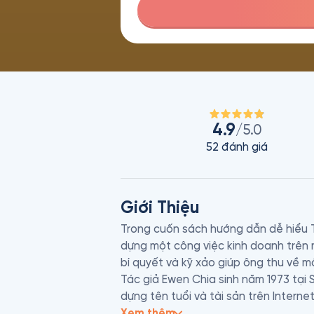
4.9
/5.0
52
đánh giá
Giới Thiệu
Trong cuốn sách hướng dẫn dễ hiểu Tô
dựng một công việc kinh doanh trên 
bí quyết và kỹ xảo giúp ông thu về m
Tác giả Ewen Chia sinh năm 1973 tại 
dựng tên tuổi và tài sản trên Interne
thường chia sẻ ý kiến chuyên môn về 
Xem thêm