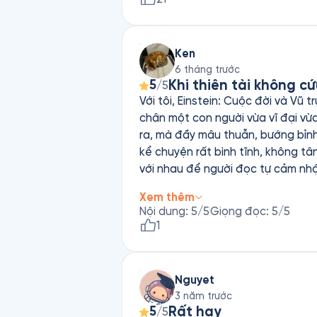
Ken
6 tháng trước
Khi thiên tài không c
5
/5
Với tôi, Einstein: Cuộc đời và Vũ
chân một con người vừa vĩ đại vừ
ra, mà đầy mâu thuẫn, bướng bỉnh,
kể chuyện rất bình tĩnh, không tâ
với nhau để người đọc tự cảm nhận,
thương hơn là ngưỡng mộ; đọc nhữ
Xem thêm
trí tuệ, tôi có cảm giác như đang 
Nội dung
:
5
/5
Giọng đọc
:
5
/5
thứ đọng lại không chỉ là thuyết 
1
về sự cô đơn của người đi trước thờ
Nguyet
3 năm trước
Rất hay
5
/5