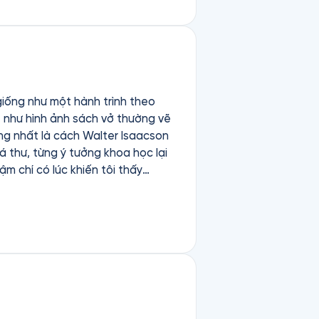
 giống như một hành trình theo
” như hình ảnh sách vở thường vẽ
ợng nhất là cách Walter Isaacson
á thư, từng ý tưởng khoa học lại
ậm chí có lúc khiến tôi thấy
ẽ với những khoảnh khắc lóe sáng
ủa mình, và sau khi gấp sách lại,
rất dài về cái giá của thiên tài,
đánh rơi rất nhiều thứ rất “người”.