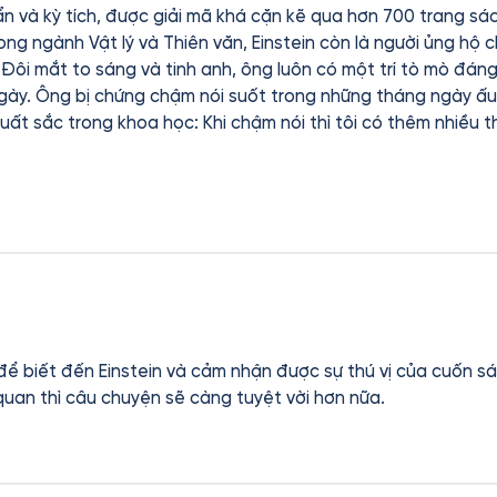
í ẩn và kỳ tích, được giải mã khá cặn kẽ qua hơn 700 trang s
rong ngành Vật lý và Thiên văn, Einstein còn là người ủng hộ 
g
gày. Ông bị chứng chậm nói suốt trong những tháng ngày ấu t
ói thì tôi có thêm nhiều thời gian hơn để quan sát và tìm
í đáng yêu này!
để biết đến Einstein và cảm nhận được sự thú vị của cuốn sá
 quan thì câu chuyện sẽ càng tuyệt vời hơn nữa.