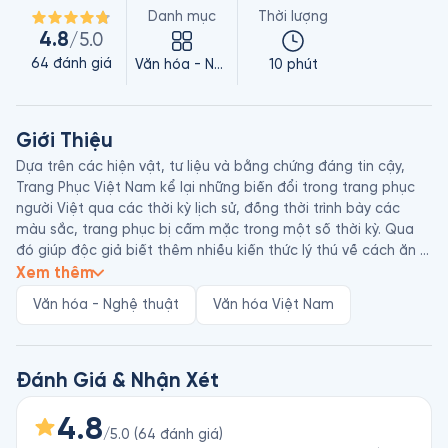
Danh mục
Thời lượng
4.8
/5.0
64
đánh giá
Văn hóa - Nghệ thuật
10 phút
Giới Thiệu
Dựa trên các hiện vật, tư liệu và bằng chứng đáng tin cậy, 
Trang Phục Việt Nam kể lại những biến đổi trong trang phục 
người Việt qua các thời kỳ lịch sử, đồng thời trình bày các 
màu sắc, trang phục bị cấm mặc trong một số thời kỳ. Qua 
đó giúp độc giả biết thêm nhiều kiến thức lý thú về cách ăn 
mặc của tổ tiên.

Xem thêm
Văn hóa - Nghệ thuật
Văn hóa Việt Nam
Đoàn Thị Tình là họa sĩ, nghệ sĩ ưu tú, tiến sĩ nghệ thuật, từng 
thiết kế trang phục cho nhiều bộ phim và kịch sân khấu. Đồng 
thời, bà còn giảng dạy về trang phục tại trường Đại học Sân 
khấu và Điện ảnh Hà Nội, Đại học Mỹ thuật Công nghiệp,… Bà 
Đánh Giá & Nhận Xét
cũng là tác giả của nhiều cuốn sách như Trang Phục Người 
Việt Xưa-Nay, Mỹ Thuật Sân Khấu Việt Nam, Hóa Trang Mặt 
4.8
/5.0
(
64
đánh giá
)
Nạ Sân Khấu Tuồng…