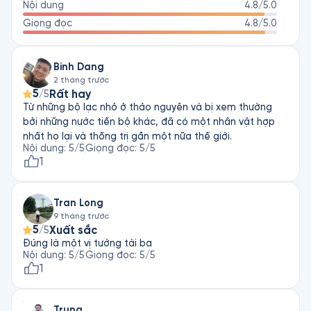
Nội dung
4.8
/5.0
Giọng đọc
4.8
/5.0
Binh Dang
2 tháng trước
5
Rất hay
/5
Từ những bộ lạc nhỏ ở thảo nguyên và bị xem thường
bởi những nước tiến bộ khác, đã có một nhân vật hợp
nhất họ lại và thống trị gần một nữa thế giới.
Nội dung
:
5
/5
Giọng đọc
:
5
/5
1
Tran Long
9 tháng trước
5
Xuất sắc
/5
Đúng là một vị tướng tài ba
Nội dung
:
5
/5
Giọng đọc
:
5
/5
1
Trung