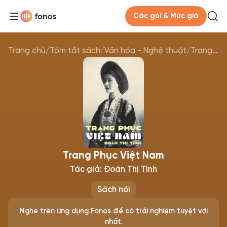
Các gói & Mức giá
Trang chủ
/
Tóm tắt sách
/
Văn hóa - Nghệ thuật
/
Trang Phục Việt Nam
Trang Phục Việt Nam
Tác giả:
Đoàn Thị Tình
Sách nói
Nghe trên ứng dụng Fonos để có trải nghiệm tuyệt vời
nhất.