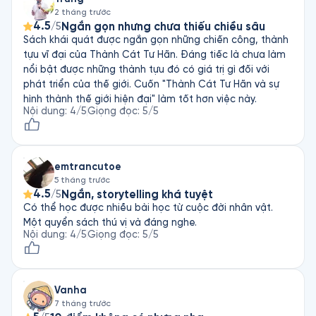
2 tháng trước
4.5
Ngắn gọn nhưng chưa thiếu chiều sâu
/5
Sách khái quát được ngắn gọn những chiến công, thành
tựu vĩ đại của Thành Cát Tư Hãn. Đáng tiếc là chưa làm
nổi bật được những thành tựu đó có giá trị gì đối với
phát triển của thế giới. Cuốn "Thành Cát Tư Hãn và sự
hình thành thế giới hiện đại" làm tốt hơn việc này.
Nội dung
:
4
/5
Giọng đọc
:
5
/5
emtrancutoe
5 tháng trước
4.5
Ngắn, storytelling khá tuyệt
/5
Có thể học được nhiều bài học từ cuộc đời nhân vật.
Một quyển sách thú vị và đáng nghe.
Nội dung
:
4
/5
Giọng đọc
:
5
/5
Vanha
7 tháng trước