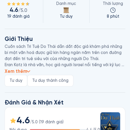
Danh mục
Thời lượng
4.6
/5.0
19
đánh giá
Tư duy
8 phút
Giới Thiệu
Cuốn sách Trí Tuệ Do Thái dẫn dắt độc giả khám phá những 
bí mật văn hoá được giữ kín hàng ngàn năm trên con đường 
đạt đến trí tuệ siêu vời của những người Do Thái.

Eran Katz là nhà văn, học giả người Israel nổi tiếng với kỷ lục 
Guinness về khả năng nhớ được một dãy 500 chữ số chỉ sau 
Xem thêm
một lần nghe. Ông từng đến Việt Nam vào năm 2019 với bản 
Tư duy
Tư duy thành công
thảo 2 cuốn sách: Trí Tuệ Do Thái và Bí Mật Của Một Trí Nhớ 
Siêu Phàm. 2 cuốn này sau đó được xuất bản bằng tiếng Việt 
và Eran Katz đã quyên góp phần lớn tiền bản quyền của 
chúng cho một quỹ từ thiện ở Việt Nam.
Đánh Giá & Nhận Xét
4.6
/5.0
(
19
đánh giá
)
Nội dung
4.4
/5.0