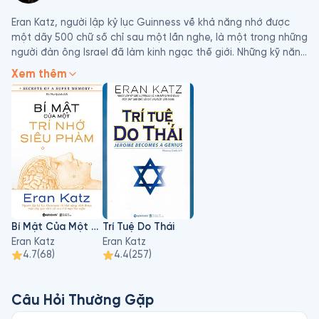
Eran Katz, người lập kỷ lục Guinness về khả năng nhớ được 
một dãy 500 chữ số chỉ sau một lần nghe, là một trong những 
người đàn ông Israel đã làm kinh ngạc thế giới. Những kỹ năng 
của ông không phải tự nhiên mà có, mà phải trải qua quá 
Xem thêm
trình rèn luyện nhiều năm.
Bí Mật Của Một Trí Nhớ Siêu Phàm
Trí Tuệ Do Thái
Eran Katz
Eran Katz
4.7
(
68
)
4.4
(
257
)
Câu Hỏi Thường Gặp