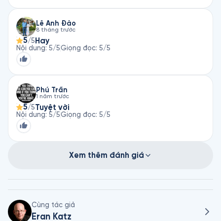
Lê Anh Đào
8 tháng trước
5
Hay
/5
Nội dung
:
5
/5
Giọng đọc
:
5
/5
Phú Trần
1 năm trước
5
Tuyệt vời
/5
Nội dung
:
5
/5
Giọng đọc
:
5
/5
Xem thêm đánh giá
Cùng tác giả
Eran Katz