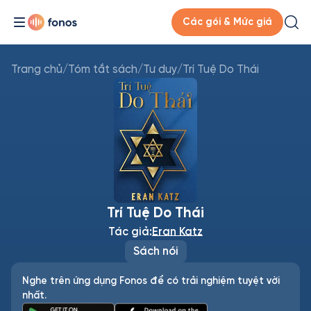
Các gói & Mức giá
Trang chủ
/
Tóm tắt sách
/
Tư duy
/
Trí Tuệ Do Thái
Trí Tuệ Do Thái
Tác giả:
Eran Katz
Sách nói
Nghe trên ứng dụng Fonos để có trải nghiệm tuyệt vời
nhất.