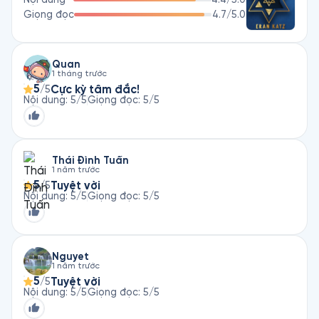
Giọng đọc
4.7
/5.0
Quan
1 tháng trước
5
Cực kỳ tâm đắc!
/5
Nội dung
:
5
/5
Giọng đọc
:
5
/5
Thái Đình Tuấn
1 năm trước
5
Tuyệt vời
/5
Nội dung
:
5
/5
Giọng đọc
:
5
/5
Nguyet
1 năm trước
5
Tuyệt vời
/5
Nội dung
:
5
/5
Giọng đọc
:
5
/5