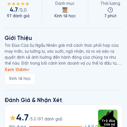
Danh mục
Thời lượng
4.7
/5.0
97
đánh giá
Kinh tế học
7 phút
Giới Thiệu
Trò Đùa Của Sự Ngẫu Nhiên giải mã cách thức phối hợp của 
may mắn, sự lưỡng lự, xác suất, ngộ nhận, rủi ro và việc ra 
quyết định sẽ ảnh hưởng đến hành động của chúng ta như 
thế nào. Đặt trong bối cảnh kinh doanh và cụ thể là đầu tư, 
cuốn sách này phát hiện ra vai trò lớn lao của cơ hội trong 
Xem thêm
cuộc sống so với những gì chúng ta vẫn thường thấy.  

Kinh tế học
Tác giả Nassim Nicholas Taleb là một nhà tiểu luận người Mỹ 
gốc Liban. Ông là một học giả, nhà thống kê toán học và 
phân tích rủi ro, là cựu giáo sư đại học và là biên tập viên của 
Đánh Giá & Nhận Xét
tạp chí học thuật Phân tích Rủi ro & Quyết định (Risk and 
Decision Analysis). Taleb nổi tiếng với các dự đoán chính xác 
4.7
về thị trường của mình và được ca tụng như là một trong 
/5.0
(
97
đánh giá
)
những nhà tư tưởng sáng tạo và vĩ đại nhất của kỷ nguyên 
Nội dung
4.8
/5.0