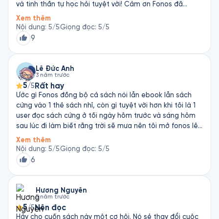
và tinh thần tự học hỏi tuyệt vời! Cảm ơn Fonos đã
mang cuốn sách nói này đến cho thính giả! Hy vọng sẽ
Xem thêm
có thật nhiều người nghe được và phát triển bản thân
Nội dung
:
5
/5
Giọng đọc
:
5
/5
để trở thành phiên bản tốt hơn, sáng suốt hơn của chính
9
mình!
Lê Đức Anh
3 năm trước
5
Rất hay
/5
Ước gì Fonos đồng bộ cả sách nói lẫn ebook lẫn sách
cứng vào 1 thẻ sách nhỉ, còn gì tuyệt vời hơn khi tôi là 1
user đọc sách cứng ở tối ngày hôm trước và sáng hôm
sau lúc đi làm biết rằng trời sẽ mưa nên tôi mở fonos lên
đọc bản ebook rồi đọc mỏi mắt quá tôi chuyển sang
Xem thêm
nghe sách nói đến chập tối r lại lôi sách cứng ra trải
Nội dung
:
5
/5
Giọng đọc
:
5
/5
nghiệm. Như thế thì bằng giá nào tôi cũng trả !!!
6
Hương Nguyên
5 năm trước
5
Nên đọc
/5
Hảy cho cuốn sách này một cơ hội. Nó sẻ thay đổi cuộc