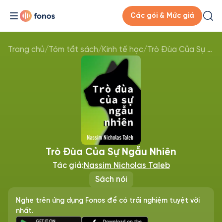
Các gói & Mức giá
Trang chủ
/
Tóm tắt sách
/
Kinh tế học
/
Trò Đùa Của Sự Ngẫu Nhiên
Trò Đùa Của Sự Ngẫu Nhiên
Tác giả:
Nassim Nicholas Taleb
Sách nói
Nghe trên ứng dụng Fonos để có trải nghiệm tuyệt vời
nhất.