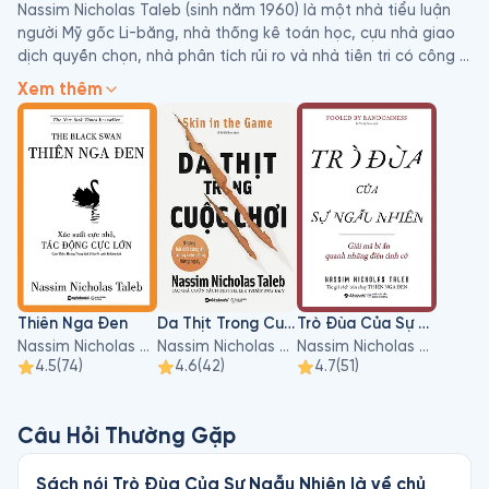
Nassim Nicholas Taleb (sinh năm 1960) là một nhà tiểu luận 
người Mỹ gốc Li-băng, nhà thống kê toán học, cựu nhà giao 
dịch quyền chọn, nhà phân tích rủi ro và nhà tiên tri có công 
việc liên quan đến các vấn đề ngẫu nhiên, xác suất và không 
Xem thêm
chắc chắn. Tờ Sunday Times gọi cuốn sách năm 2007 của 
ông là Thiên Nga Đen là một trong 12 cuốn sách có ảnh 
hưởng nhất kể từ Thế chiến thứ hai.

Taleb chỉ trích các phương pháp quản lý rủi ro được ngành tài 
chính sử dụng trong các cuộc khủng hoảng tài chính, sau đó 
thu lợi nhuận từ cuộc khủng hoảng tài chính cuối những năm 
2000. Ông ủng hộ một xã hội "thiên nga đen mạnh mẽ", 
nghĩa là một xã hội có thể chịu đựng những sự kiện khó đoán 
định. Ông đề xuất ý tưởng "chống phân mảnh" trong các hệ 
Thiên Nga Đen
Da Thịt Trong Cuộc Chơi
Trò Đùa Của Sự Ngẫu Nhiên
thống; nghĩa là, khả năng thu lợi và phát triển từ một nhóm 
Nassim Nicholas Taleb
Nassim Nicholas Taleb
Nassim Nicholas Taleb
các sự kiện ngẫu nhiên, sai sót và biến động nhất định cũng 
4.5
(
74
)
4.6
(
42
)
4.7
(
51
)
như "mày mò lồi lõm" như một phương pháp khám phá khoa 
học, theo đó ông muốn nói rằng thử nghiệm phi tập trung tốt 
hơn nghiên cứu chỉ đạo.
Câu Hỏi Thường Gặp
Sách nói Trò Đùa Của Sự Ngẫu Nhiên là về chủ