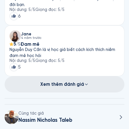
đời bạn.
Nội dung
:
5
/5
Giọng đọc
:
5
/5
6
Jane
4 năm trước
5
Đam mê
/5
Nguyễn Duy Cần là vị học giả biết cách kích thích niềm
đam mê học hỏi
Nội dung
:
5
/5
Giọng đọc
:
5
/5
5
Xem thêm đánh giá
Cùng tác giả
Nassim Nicholas Taleb