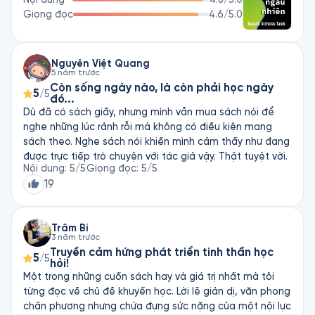
Giọng đọc
4.6
/5.0
Nguyễn Việt Quang
5 năm trước
Còn sống ngày nào, là còn phải học ngày
5
/5
đó...
Dù đã có sách giấy, nhưng mình vẫn mua sách nói để
nghe những lúc rảnh rỗi mà không có điều kiện mang
sách theo. Nghe sách nói khiến mình cảm thấy như đang
được trực tiếp trò chuyện với tác giả vậy. Thật tuyệt vời.
Nội dung
:
5
/5
Giọng đọc
:
5
/5
19
Trâm Bi
3 năm trước
Truyền cảm hứng phát triển tinh thần học
5
/5
hỏi!
Một trong những cuốn sách hay và giá trị nhất mà tôi
từng đọc về chủ đề khuyến học. Lời lẽ giản dị, văn phong
chân phương nhưng chứa đựng sức nặng của một nội lực