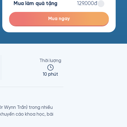
Mua làm quà tặng
129.000đ
Mua ngay
Thời lượng
10 phút
r Wynn Trần) trong nhiều 
huyến cáo khoa học, bài 