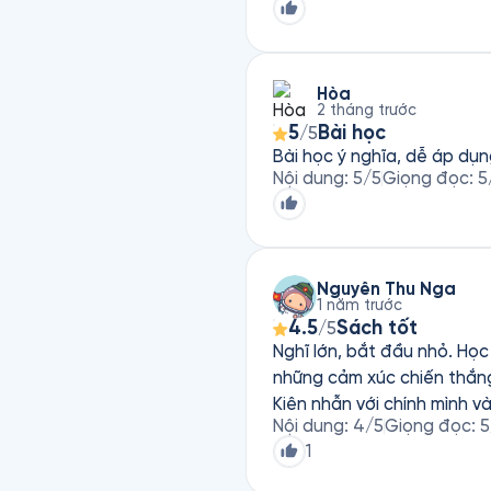
Hòa
2 tháng trước
5
Bài học
/5
Bài học ý nghĩa, dễ áp dụn
Nội dung
:
5
/5
Giọng đọc
:
5
Nguyễn Thu Nga
1 năm trước
4.5
Sách tốt
/5
Nghĩ lớn, bắt đầu nhỏ. Họ
những cảm xúc chiến thắng
Kiên nhẫn với chính mình v
Nội dung
:
4
/5
Giọng đọc
:
5
1