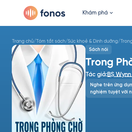
Khám phá
Trang chủ
/
Tóm tắt sách
/
Sức khoẻ & Dinh dưỡng
/
Tron
Sách nói
Trong Ph
Tác giả:
BS Wynn 
Nghe trên ứng dụn
nghiệm tuyệt vời n