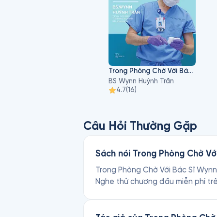
- BS tư vấn đài truyền hình phố
- Sáng lập và điều hành tổ chứ
- Sáng lập và điều hành Wynn
Center 
Trong Phòng Chờ Với Bác Sĩ Wynn
BS Wynn Huỳnh Trần
4.7
(
16
)
Câu Hỏi Thường Gặp
Sách nói Trong Phòng Chờ Với
Trong Phòng Chờ Với Bác Sĩ Wynn l
Nghe thử chương đầu miễn phí tr