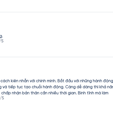
g.
/5
c cách kiên nhẫn với chính mình. Bắt đầu với những hành độ
 và tiếp tục tạo chuỗi hành động. Càng dễ dàng thì khả nă
à chấp nhận bản thân cần nhiều thời gian. Bình tĩnh mà làm
/5