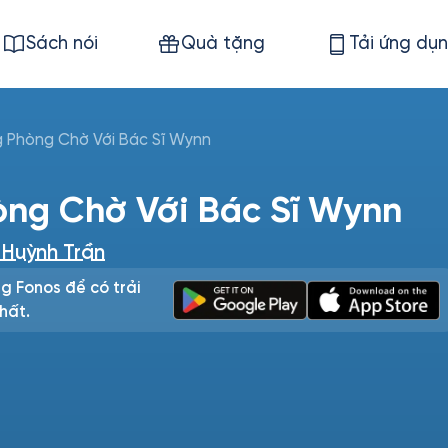
Sách nói
Quà tặng
Tải ứng dụ
g Phòng Chờ Với Bác Sĩ Wynn
òng Chờ Với Bác Sĩ Wynn
Huỳnh Trần
g Fonos để có trải
hất.