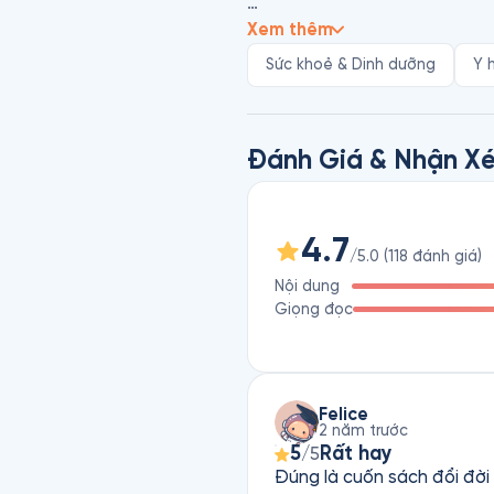
Tác giả - bác sĩ Wynn Huỳnh Tr
Xem thêm
việc khám chữa bệnh, nghiên cứ
Sức khoẻ & Dinh dưỡng
Y 
Đánh Giá & Nhận Xé
4.7
/5.0
(
118
đánh giá
)
Nội dung
Giọng đọc
Felice
2 năm trước
5
Rất hay
/5
Đúng là cuốn sách đổi đời