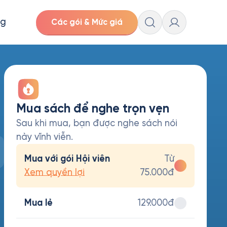
ng
Các gói & Mức giá
Mua sách để nghe trọn vẹn
Sau khi mua, bạn được nghe sách nói
này vĩnh viễn.
Mua với gói Hội viên
Từ
Xem quyền lợi
75.000đ
Mua lẻ
129.000đ