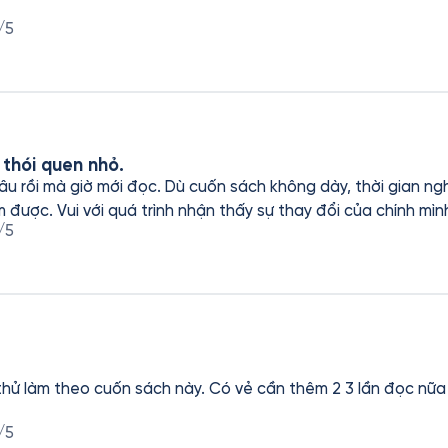
/5
 thói quen nhỏ.
u rồi mà giờ mới đọc. Dù cuốn sách không dày, thời gian ngh
được. Vui với quá trình nhận thấy sự thay đổi của chính mìn
/5
 thử làm theo cuốn sách này. Có vẻ cần thêm 2 3 lần đọc nữa
/5