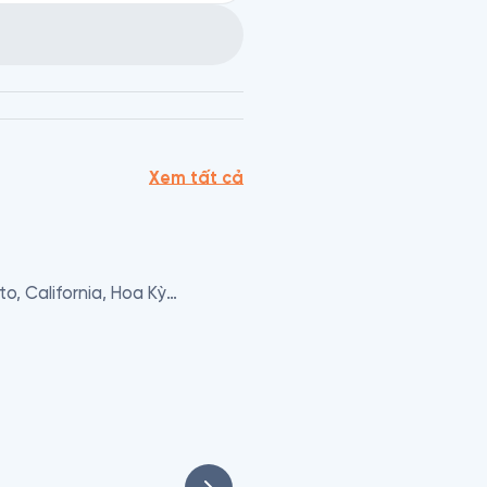
Xem tất cả
, California, Hoa Kỳ

a.

Angeles, California, Hoa Kỳ

 Kỳ
