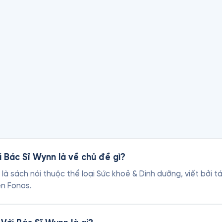
 Bolsa TV, California

c y khoa phi lợi nhuận VietMD.net

 Medical Center và Phòng khám thẩm mỹ Laser Dr. Hera Skin 
 Bác Sĩ Wynn là về chủ đề gì?
à sách nói thuộc thể loại Sức khoẻ & Dinh dưỡng, viết bởi t
ên Fonos.