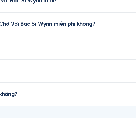
Với Bác Sĩ Wynn là ai?
 Chờ Với Bác Sĩ Wynn miễn phí không?
 không?