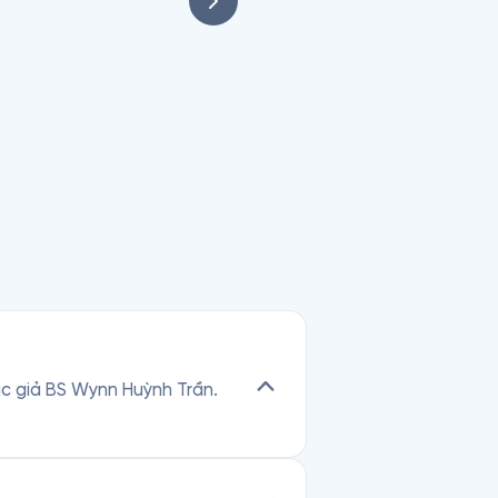
Rejuvenation and Wellness 
ác giả BS Wynn Huỳnh Trần.