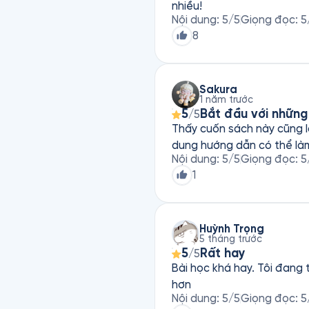
nhiều!
Nội dung
:
5
/5
Giọng đọc
:
5
8
Sakura
1 năm trước
5
Bắt đầu với những
/5
Thấy cuốn sách này cũng lâ
dung hướng dẫn có thể làm 
Nội dung
:
5
/5
Giọng đọc
:
5
1
Huỳnh Trọng
5 tháng trước
5
Rất hay
/5
Bài học khá hay. Tôi đang
hơn
Nội dung
:
5
/5
Giọng đọc
:
5