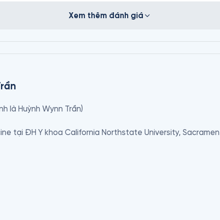
Xem thêm đánh giá
Trần
nh là Huỳnh Wynn Trần)

ine tại ĐH Y khoa California Northstate University, Sacramento
acy tại Viện đại học Western University tại Pomona, Californi
p và da liễu tại Trung Tâm Y Khoa Wynn Medical Center, Los 
dist Hospital of Southern California, Arcadia, California, Hoa