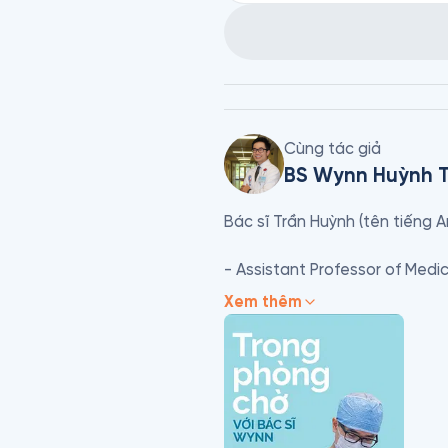
Cùng tác giả
BS Wynn Huỳnh 
Bác sĩ Trần Huỳnh (tên tiếng A
- Assistant Professor of Medic
Xem thêm
- Assistant Professor of Pharm
- BS chuyên khoa cơ xương khớ
- BS tư vấn tại bệnh viện Metho