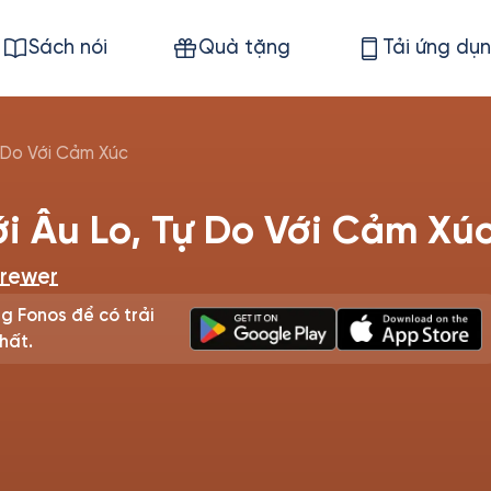
Sách nói
Quà tặng
Tải ứng dụ
ự Do Với Cảm Xúc
i Âu Lo, Tự Do Với Cảm Xú
Brewer
g Fonos để có trải
hất.