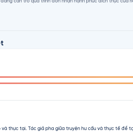
đang cản trở quá trình đón nhận hạnh phúc đích thực của ri
à nhà lãnh đạo tư tưởng trong lĩnh vực thay đổi thói quen và
n luyện chánh niệm lẫn nghiên cứu khoa học. Ông là giám đốc
ó giáo sư về Khoa học hành vi và Xã hội và Tâm thần học tại
t
lp và thực tại. Tác giả pha giữa truyện hư cấu và thực tế để 