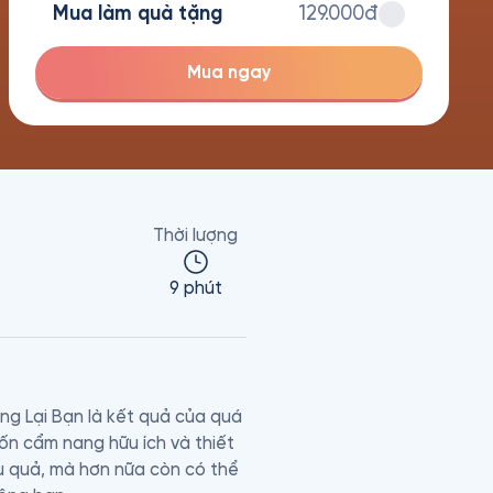
Mua làm quà tặng
129.000đ
Mua ngay
Thời lượng
9 phút
g Lại Bạn là kết quả của quá 
ốn cẩm nang hữu ích và thiết 
u quả, mà hơn nữa còn có thể 