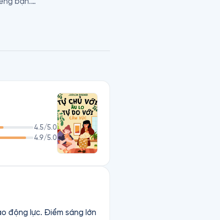
êng bạn.

 “khoa học làm chủ bản thân”, 
 Nghiên cứu và Đổi mới tại 
 trường Y tế và Y tế Công 
4.5
/5.0
4.9
/5.0
tạo động lực. Điểm sáng lớn