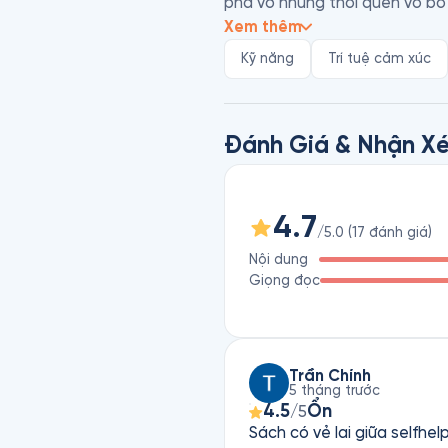
phá vỡ những thói quen vô bổ 
Xem thêm
Tiến sĩ y khoa Judson Brewer l
Kỹ năng
Trí tuệ cảm xúc
với hơn 20 năm kinh nghiệm rè
trung tâm Chánh niệm và là ph
Đánh Giá & Nhận Xé
4.7
/5.0
(
17
đánh giá
)
Nội dung
Giọng đọc
Trần Chính
5 tháng trước
4.5
Ổn
/5
Sách có vẻ lai giữa selfhe