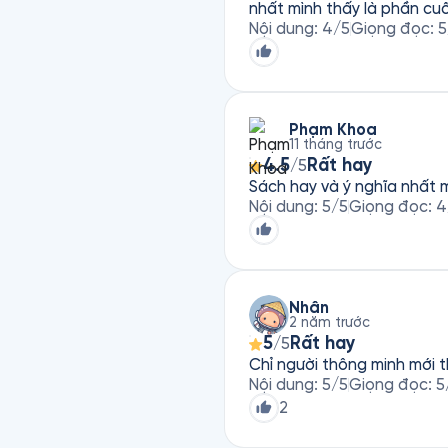
nhất mình thấy là phần cuố
Nội dung
:
4
/5
Giọng đọc
:
5
Phạm Khoa
11 tháng trước
4.5
Rất hay
/5
Sách hay và ý nghĩa nhất m
Nội dung
:
5
/5
Giọng đọc
:
4
Nhân
2 năm trước
5
Rất hay
/5
Chỉ người thông minh mới 
Nội dung
:
5
/5
Giọng đọc
:
5
2