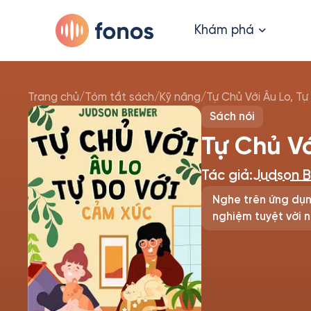
Khám phá
Trang chủ
/
Tóm tắt sách
/
Kỹ năng
/
Tự Chủ Với Âu Lo, T
Sách nói
Tự Chủ Vớ
Tác giả:
Judson 
Nghe trên ứng dụn
nghiệm tuyệt vời n