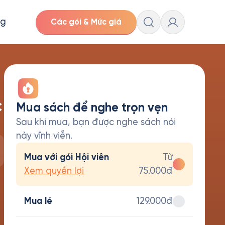
ng
Các gói & Mức giá
c
Mua sách để nghe trọn vẹn
Sau khi mua, bạn được nghe sách nói
này vĩnh viễn.
Mua với gói Hội viên
Từ
Xem quyền lợi
75.000đ
Mua lẻ
129.000đ